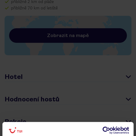
přibližně 2 km od pláže
přibližně 70 km od letiště
Zobrazit na mapě
Hotel
Hodnocení hostů
Pokoje