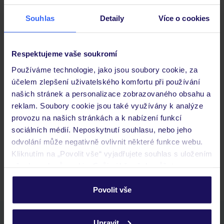
Stravování
Souhlas
Detaily
Více o cookies
Důležité informace
Respektujeme vaše soukromí
Používáme technologie, jako jsou soubory cookie, za
účelem zlepšení uživatelského komfortu při používání
našich stránek a personalizace zobrazovaného obsahu a
Často kladené otázky
reklam. Soubory cookie jsou také využívány k analýze
Jaké doklady jsou potřebné při cestování?
provozu na našich stránkách a k nabízení funkcí
Budeme ubytováni ihned po příjezdu do hotelu?
sociálních médií. Neposkytnutí souhlasu, nebo jeho
Kam jít po přistání a vyzvednutí zavazadel?
odvolání může negativně ovlivnit některé funkce webu.
Kliknutím na „Povolit vše“ vyjadřujete souhlas s uložením
Zobrazit další
všech souborů cookie. Svůj výběr však můžete
personalizovat v sekci „Personalizace“.
Povolit vše
Podrobné informace o souborech cookie naleznete v
zásadách používání souborů cookie
a
zásadách
Stáhněte si bezplatnou aplikaci TUI
Upravit