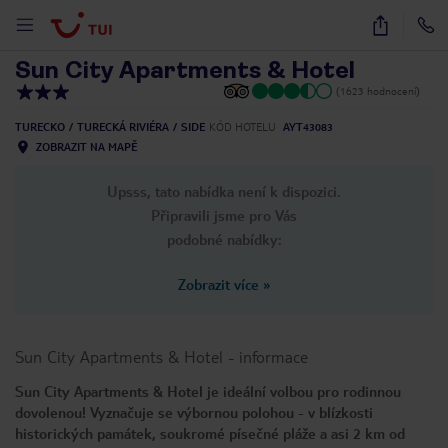
1
/
9
Sun City Apartments & Hotel
(1623 hodnocení)
TURECKO
TURECKÁ RIVIÉRA
SIDE
KÓD HOTELU
AYT43083
ZOBRAZIT NA MAPĚ
Upsss, tato nabídka není k dispozici.
Připravili jsme pro Vás
podobné nabídky:
Zobrazit více
»
Sun City Apartments & Hotel
-
informace
Sun City Apartments & Hotel je ideální volbou pro rodinnou
dovolenou! Vyznačuje se výbornou polohou - v blízkosti
historických památek, soukromé písečné pláže a asi 2 km od