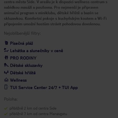
centra města Side. V areálu je k dispozici wellness centrum s
nabídkou masáží a posilovna. Pro nejmenší je připraven
animační program v miniklubu, dětské hřiště a bazén se
skluzavkou. Komfortní pokoje s kuchyňským koutem a Wi-Fi
připojením umožní hostům strávit pohodovou dovolenou.
Nejoblíbenější filtry:
Písečná pláž
Lehátka a slunečníky v ceně
PRO RODINY
Dětské skluzavky
Dětské hřiště
Wellness
TUI Service Center 24/7 + TUI App
Poloha:
přibližně 2 km od centra Side
přibližně 7 km od centra Manavgatu