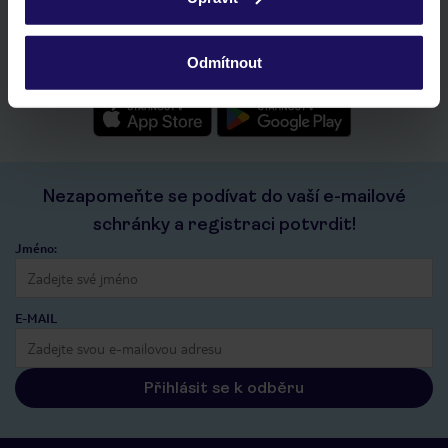
ochrany osobních údajů.
rychlé vyhledávání a prohlížení nabídek
seznam oblíbených nabídek a možnost jejich sdílení
historie vyhledávání a naposledy zobrazené nabídky
Odmítnout
kontakt s TUI a všechny informace o tvé rezervaci v myTUI
Nezapomeňte se podívat do vaší e-mailové
schránky a registraci potvrdit!
Jméno:
E-MAIL
Přihlásit se k odběru