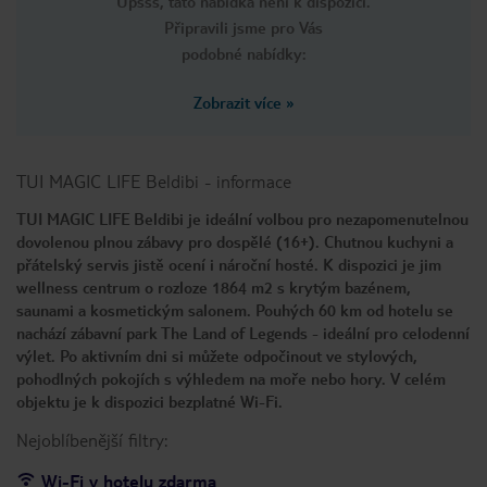
Upsss, tato nabídka není k dispozici.
Připravili jsme pro Vás
podobné nabídky:
Zobrazit více
»
TUI MAGIC LIFE Beldibi
-
informace
TUI MAGIC LIFE Beldibi je ideální volbou pro nezapomenutelnou
dovolenou plnou zábavy pro dospělé (16+). Chutnou kuchyni a
přátelský servis jistě ocení i nároční hosté. K dispozici je jim
wellness centrum o rozloze 1864 m2 s krytým bazénem,
saunami a kosmetickým salonem. Pouhých 60 km od hotelu se
nachází zábavní park The Land of Legends - ideální pro celodenní
výlet. Po aktivním dni si můžete odpočinout ve stylových,
pohodlných pokojích s výhledem na moře nebo hory. V celém
objektu je k dispozici bezplatné Wi-Fi.
Nejoblíbenější filtry:
Wi-Fi v hotelu zdarma