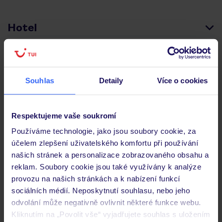
Hotel
Hodnocení hostů
Souhlas
Detaily
Více o cookies
Pokoje
Respektujeme vaše soukromí
Používáme technologie, jako jsou soubory cookie, za
Stravování
účelem zlepšení uživatelského komfortu při používání
našich stránek a personalizace zobrazovaného obsahu a
reklam. Soubory cookie jsou také využívány k analýze
Důležité informace
provozu na našich stránkách a k nabízení funkcí
sociálních médií. Neposkytnutí souhlasu, nebo jeho
odvolání může negativně ovlivnit některé funkce webu.
Kliknutím na „Povolit vše“ vyjadřujete souhlas s uložením
Často kladené otázky