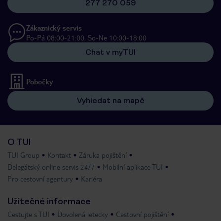
277 270 059
Zákaznický servis
Po-Pá 08:00-21:00, So-Ne 10:00-18:00
Chat v myTUI
Pobočky
Vyhledat na mapě
O TUI
TUI Group
Kontakt
Záruka pojištění
Delegátský online servis 24/7
Mobilní aplikace TUI
Pro cestovní agentury
Kariéra
Užitečné informace
Cestujte s TUI
Dovolená letecky
Cestovní pojištění