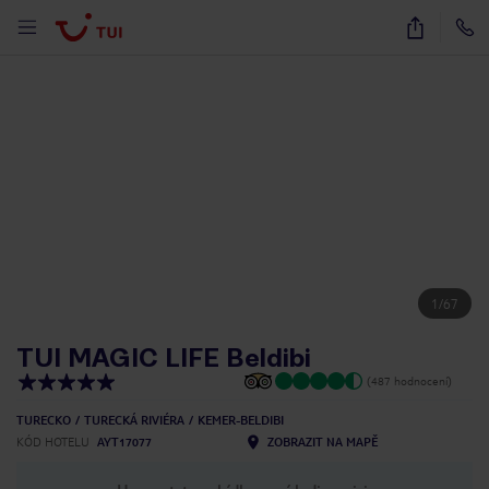
1
/
67
TUI MAGIC LIFE Beldibi
(487 hodnocení)
TURECKO
TURECKÁ RIVIÉRA
KEMER-BELDIBI
KÓD HOTELU
AYT17077
ZOBRAZIT NA MAPĚ