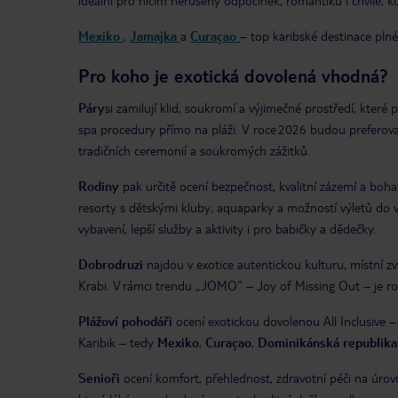
ideální pro ničím nerušený odpočinek, romantiku i chvíle, kdy
Mexiko
,
Jamajka
a
Curaçao
– top karibské destinace plné
Pro koho je exotická dovolená vhodná?
Páry
si zamilují klid, soukromí a výjimečné prostředí, kter
spa procedury přímo na pláži. V roce 2026 budou preferovan
tradičních ceremonií a soukromých zážitků.
Rodiny
pak určitě ocení bezpečnost, kvalitní zázemí a boha
resorty s dětskými kluby, aquaparky a možností výletů do 
vybavení, lepší služby a aktivity i pro babičky a dědečky.
Dobrodruzi
najdou v exotice autentickou kulturu, místní 
Krabi. V rámci trendu „JOMO“ – Joy of Missing Out – je rok 
Plážoví pohodáři
ocení exotickou dovolenou All Inclusive – 
Karibik – tedy
Mexiko
,
Curaçao
,
Dominikánská republika
Senioři
ocení komfort, přehlednost, zdravotní péči na úrov