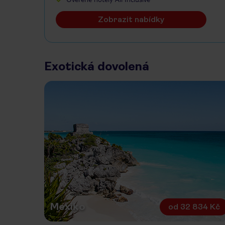
Zobrazit nabídky
Exotická dovolená
Mexiko
od
32 834 Kč