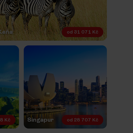
Keňa
od
31 071 Kč
Singapur
8 Kč
od
28 707 Kč