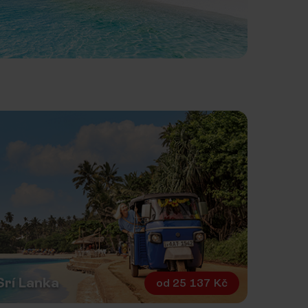
Srí Lanka
od
25 137 Kč