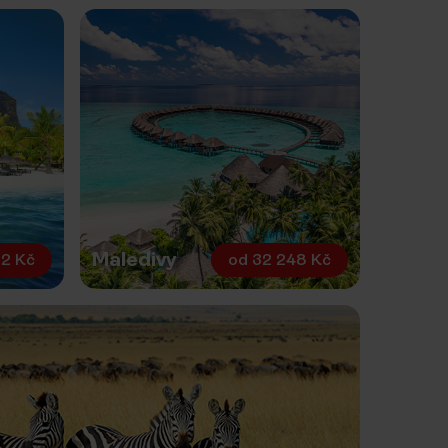
Maledivy
2 Kč
od
32 248 Kč