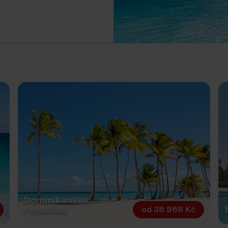
Dominikánská
od
38 988 Kč
republika