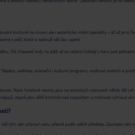
tra a pestrou nabídku nenáročných aktivit. Cestování seniorů je na vzestupu 
rodní kuchyně na úrovni, ale i autentické místní speciality – ať už je to č
ené s péčí, která si zaslouží váš čas i apetit.
sféru. Od chlazené vody na pláži až po večerní koktejl v baru pod palmami –
…“ Bazény, wellness, animační i kulturní programy, možnost vodních a jiných 
rosti. Navíc hotelové resorty jsou na exotických ostrovech někdy dál od m
ápojů, stejně jako větší kontrole nad rozpočtem a možnosti vyhnout se n
ostí?
, a náš tým vám připraví cestu přesně podle vašich představ. Zavolejte nám