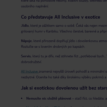
které láká na pohodové resorty, kvalitní služby, wellness cen
osobního naplnění.
Co představuje All Inclusive v exotice
Jídlo
, které je zážitkem samo o sobě. Čeká vás nejen meziná
grilovaný humr v Karibiku. Všechno čerstvé, barevné a připrav
Nápoje
, které přirozeně doplňují jídlo i dovolenkovou atmo
Rozlučte se s lovením drobných po kapsách.
Servis
, který tu je dřív, než stihnete říct „potřeboval bych
dobrodružství.
All Inclusive
znamená nejvyšší úroveň pohodlí a minimální sta
nezbytné. Oceníte ho také díky širokému výběru pokrmů a n
Jak si exotickou dovolenou užít bez star
Nemusíte nic složitě plánovat
– stačí říct, co hledáte