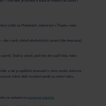
– trvá déle, je bohatší a stává se investicí do zdraví i
erstvý tuňák na Maledivách, zelené kari v Thajsku nebo
 vše v ceně, včetně alkoholických variant (dle destinace).
sportů. Stačí si vybrat, jestli ten den patří klidu nebo
ěst, a tak je zajištěné stravování v rámci areálu dokonce
utnosti měnit větší množství peněz za místní měnu.
 nebo se zastavte na
kamenné pobočce.