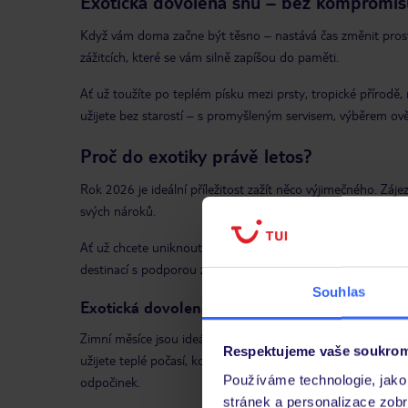
Exotická dovolená snů – bez kompromis
Když vám doma začne být těsno – nastává čas změnit prostř
zážitcích, které se vám silně zapíšou do paměti.
Ať už toužíte po teplém písku mezi prsty, tropické přírodě, 
užijete bez starostí – s promyšleným servisem, výběrem ověř
Proč do exotiky právě letos?
Rok 2026 je ideální příležitost zažít něco výjimečného. Záje
svých nároků.
Ať už chcete uniknout zimě, nebo hledáte nový impuls, dov
destinací s podporou zkušeného partnera, který za vás vyř
Souhlas
Exotická dovolená v zimě
Zimní měsíce jsou ideální dobou, kdy vyrazit za sluncem do
Respektujeme vaše soukrom
užijete teplé počasí, koupání v moři a tropickou atmosféru.
Používáme technologie, jako 
odpočinek.
stránek a personalizace zob