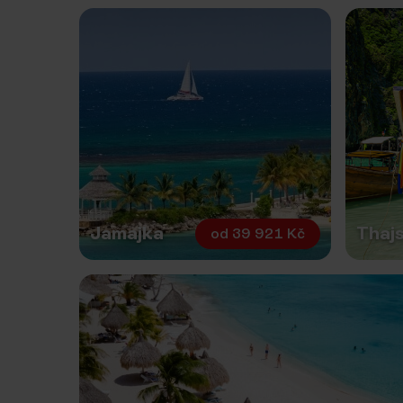
Jamajka
Thaj
od
39 921 Kč