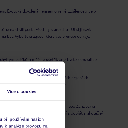
m. Exotická dovolená není jen o velké vzdálenosti. Je o
né na chvíli pustit všechny starosti. S TUI si ji navíc
á být. Vyberte si zájezd, který vás přenese do ráje.
 chytrým balíčkům můžete ušetřit, aniž byste slevovali ze
tečnit. S námi máte na dosah výběr těch nejlepších
m můžete odletu z Prahy nebo Ostravy.
Více o cookies
nikánská republika, Maledivy, Thajsko nebo Zanzibar si
čerpat energii, uniknout zimnímu počasí a dopřát si skutečný
u při používání našich
ny k analýze provozu na