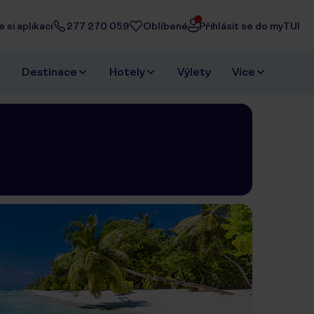
 si aplikaci
277 270 059
Oblíbené
Přihlásit se do myTUI
Destinace
Hotely
Výlety
Více