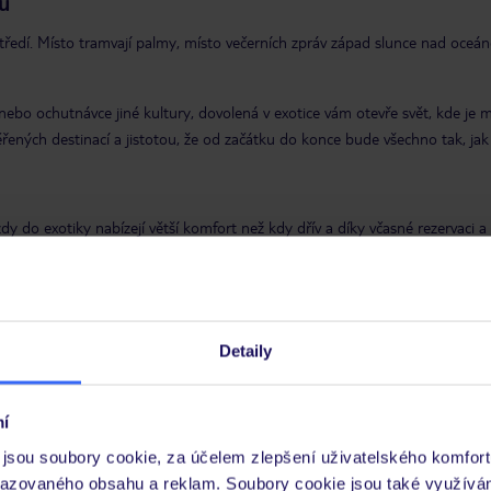
ů
edí. Místo tramvají palmy, místo večerních zpráv západ slunce nad oceáne
nebo ochutnávce jiné kultury, dovolená v exotice vám otevře svět, kde je mož
ených destinací a jistotou, že od začátku do konce bude všechno tak, jak m
zdy do exotiky nabízejí větší komfort než kdy dřív a díky včasné rezervaci a
olená v exotice dnes není jen snem. Je plánem, který můžete snadno usku
eší vše, co by mohlo stát mezi vámi a vysněným odpočinkem. Využít přito
Detaily
 exotiky. Zatímco doma panuje chlad a krátké dny, v destinacích jako Domi
í
 Zimní dovolené v exotice jsou proto skvělou volbou pro ty, kteří chtějí na
jsou soubory cookie, za účelem zlepšení uživatelského komfort
razovaného obsahu a reklam. Soubory cookie jsou také využívá