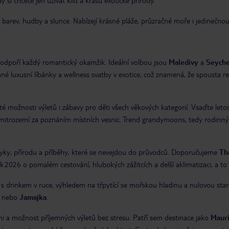
 si chcete jen užívat klid a krásu exotické přírody.
 barev, hudby a slunce. Nabízejí krásné pláže, průzračné moře i jedinečno
é podpoří každý romantický okamžik. Ideální volbou jsou
Maledivy
a
Seyche
é luxusní líbánky a wellness svatby v exotice, což znamená, že spousta res
té možnosti výletů i zábavy pro děti všech věkových kategorií. Vsaďte let
vnitrozemí za poznáním místních vesnic. Trend grandymoons, tedy rodinnýc
zvyky, přírodu a příběhy, které se nevejdou do průvodců. Doporučujeme
Th
2026 o pomalém cestování, hlubokých zážitcích a delší aklimatizaci, a to 
s drinkem v ruce, výhledem na třpytící se mořskou hladinu a nulovou starost
nebo
Jamajka
.
ni a možnost příjemných výletů bez stresu. Patří sem destinace jako
Mauri