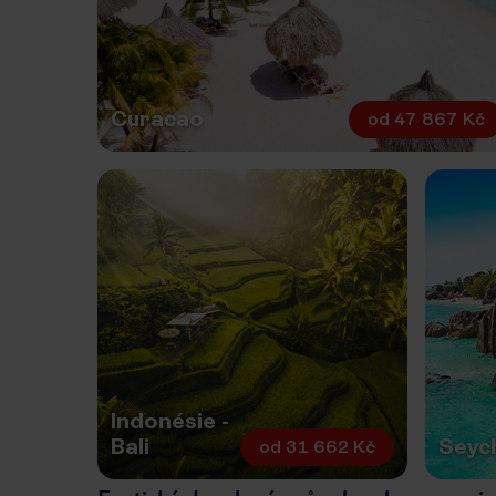
Curacao
od
47 867 Kč
Indonésie -
Bali
Seyc
od
31 662 Kč