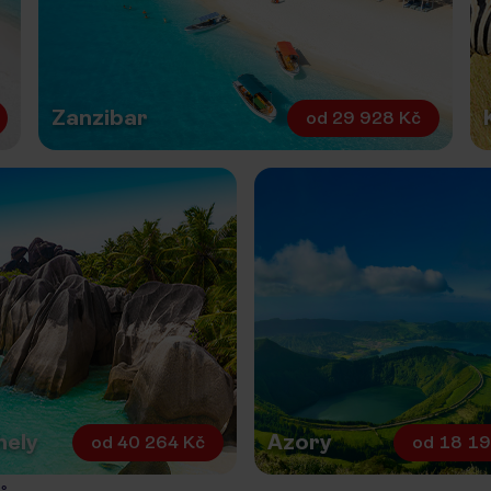
Zanzibar
od
29 928 Kč
hely
Azory
od
40 264 Kč
od
18 19