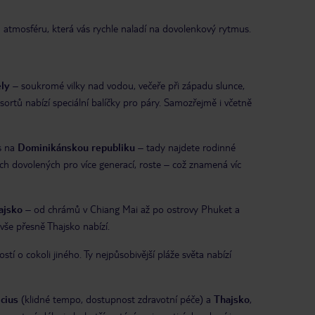
u atmosféru, která vás rychle naladí na dovolenkový rytmus.
ly
– soukromé vilky nad vodou, večeře při západu slunce,
ortů nabízí speciální balíčky pro páry. Samozřejmě i včetně
os na
Dominikánskou republiku
– tady najdete rodinné
h dovolených pro více generací, roste – což znamená víc
ajsko
– od chrámů v Chiang Mai až po ostrovy Phuket a
vše přesně Thajsko nabízí.
í o cokoli jiného. Ty nejpůsobivější pláže světa nabízí
cius
(klidné tempo, dostupnost zdravotní péče) a
Thajsko
,