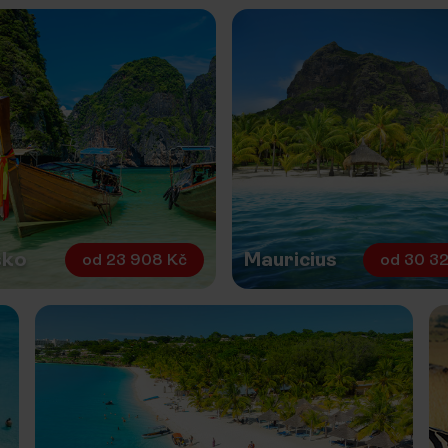
sko
Mauricius
od
23 908 Kč
od
30 32