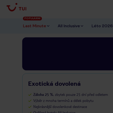
POPULÁRNÍ
Last Minute
All Inclusive
Léto 2026
Exotická dovolená
Záloha 25 %
, zbytek pouze 25 dní před odletem
Výběr z mnoha termínů a délek pobytu
Nejkrásnější dovolenkové destinace
Ověřené hotely All Inclusive