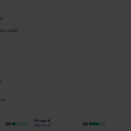
zi
hou využít
a
 min.
Miroslav R
2023-07-29