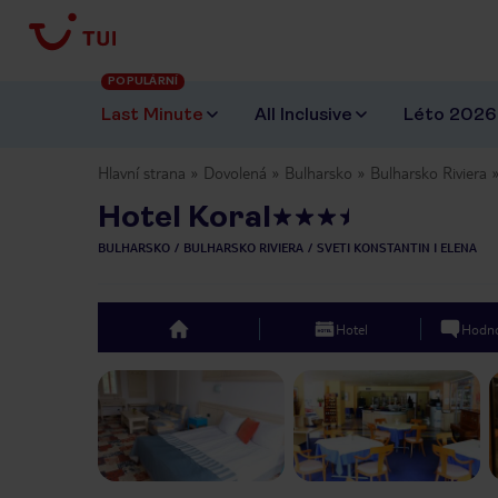
POPULÁRNÍ
Last Minute
All Inclusive
Léto 2026
Hlavní strana
Dovolená
Bulharsko
Bulharsko Riviera
Hotel Koral
BULHARSKO
BULHARSKO RIVIERA
SVETI KONSTANTIN I ELENA
Hotel
Hodno
top
Previous slide