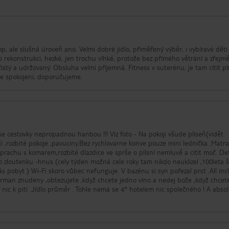
op, ale slušná úroveň ano. Velmi dobré jídlo, přiměřený výběr, i vybíravé děti
po rekonstrukci, hezké, jen trochu vlhké, protože bez přímého větrání a zřejmě
istý a udržovaný. Obsluha velmi příjemná. Fitness v suterénu, je tam cítit pl
me spokojeni, doporučujeme.
 cestovky nepropadnou hanbou !!! Viz foto - Na pokoji všude plíseň(vidět
zdi ,rozbité pokoje ,pavuciny.Bez rychlovarne konve pouze mini lednička .Matr
prachu s komarem,rozbité dlazdice ve sprše o plísní nemluvě a citit moč. De
o zloutenku -hnus (cely týden možná cele roky tam nikdo neuklizel ,100leta 
n pořezal prst .All inclusive
man znudeny ,obtezujete ,když chcete jedno víno a nedej bože ,když chcet
nic k pití .Jídlo průměr . Tohle nemá se 4* hotelem nic společného ! A abso