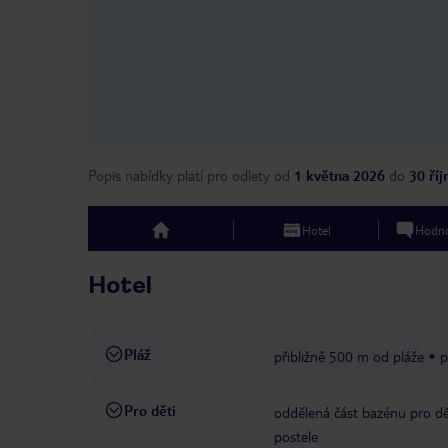
Popis nabídky platí pro odlety
od
1 května 2026
do
30 ří
Hotel
Hodno
top
Hotel
Pláž
přibližně 500 m od pláže
p
Pro děti
oddělená část bazénu pro dě
postele