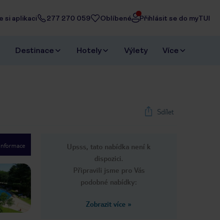
 si aplikaci
277 270 059
Oblíbené
Přihlásit se do myTUI
Destinace
Hotely
Výlety
Více
Sdílet
 informace
Upsss, tato nabídka není k
1
/
16
dispozici.
Next slide
Připravili jsme pro Vás
podobné nabídky:
Zobrazit více
»