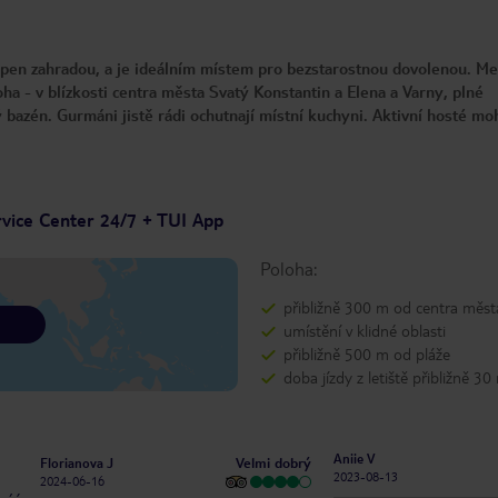
open zahradou, a je ideálním místem pro bezstarostnou dovolenou. Me
ha - v blízkosti centra města Svatý Konstantin a Elena a Varny, plné
ký bazén. Gurmáni jistě rádi ochutnají místní kuchyni. Aktivní hosté mo
vice Center 24/7 + TUI App
Poloha:
přibližně 300 m od centra měst
umístění v klidné oblasti
přibližně 500 m od pláže
doba jízdy z letiště přibližně 30
Aniie V
Velmi dobrý
Florianova J
2023-08-13
2024-06-16