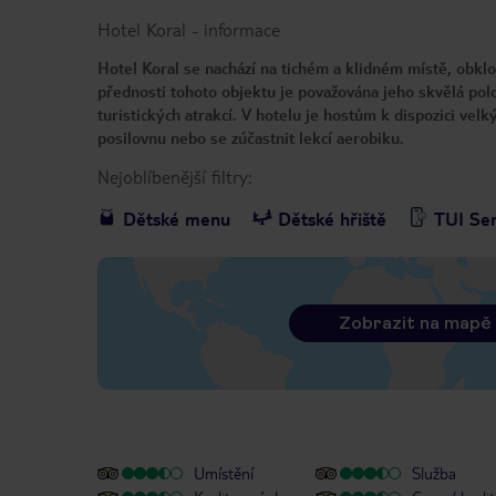
Hotel Koral
-
informace
Hotel Koral se nachází na tichém a klidném místě, obkl
přednosti tohoto objektu je považována jeho skvělá polo
turistických atrakcí. V hotelu je hostům k dispozici vel
posilovnu nebo se zúčastnit lekcí aerobiku.
Nejoblíbenější filtry:
Dětské menu
Dětské hřiště
TUI Ser
Zobrazit na mapě
Umístění
Služba