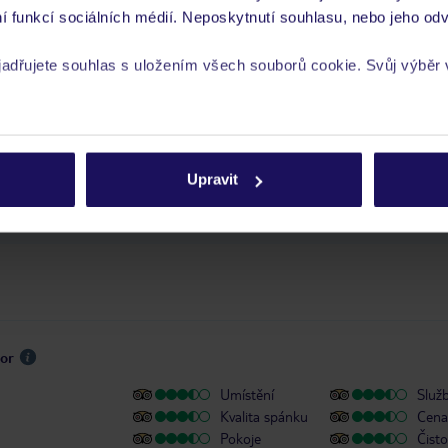
í funkcí sociálních médií. Neposkytnutí souhlasu, nebo jeho odv
 je péče poskytována pouze prostřednictvím TUI Service Center 24/7:
yjadřujete souhlas s uložením všech souborů cookie. Svůj výběr
 v aplikaci TUI na myTUI. Podrobné informace o péči zástupce v jednotlivý
vých požadavcích naleznete na www.tui.cz v záložce
Delegátský online ser
rech cookie naleznete v
zásadách používání souborů cookie
 a informace MZV týkající se země, do které cestujete.
.
Upravit
y se zdravotním postižením
sor
Umístění
Služ
Kvalita spánku
Cena 
Pokoje
Čisto