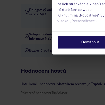
našich stránkách a k nabízen
Delegátský online
některé funkce webu.
Ve Vámi rezervovaném hotelu
servis 24/7
Kliknutím na „Povolit vše“ v
telefonicky, SMS a přes chat
v sekci „Personalizace“.
pobytových místech a jazyko
Podrobné informace o soubo
Vstupní podmínky a
Přečtěte si vstupní podmínky
osobních údajů.
informace MZV
Odmítnout
Bezbariérový přístup
Hotel není vhodný pro osob
Hodnocení hostů
Hotel Koral
-
hodnocení
|
vlastníkem recenze je TripAdvi
Průměrné hodnocení TripAdvisor: