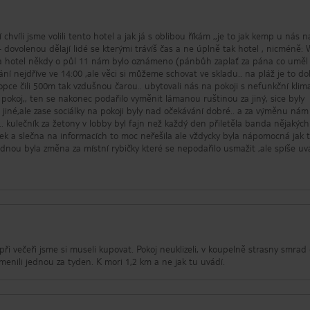
hvíli jsme volili tento hotel a jak já s oblibou říkám ,,je to jak kemp u nás n
 na hotel někdy o půl 11 nám bylo oznámeno (pánbůh zaplať za pána co uměl
 nejdříve ve 14:00 ,ale věci si můžeme schovat ve skladu.. na pláž je to d
opce čili 500m tak vzdušnou čarou.. ubytovali nás na pokoji s nefunkční klima
ý pokoj,, ten se nakonec podařilo vyměnit lámanou ruštinou za jiný, sice byly
 jiné,ale zase sociálky na pokoji byly nad očekávání dobré.. a za výměnu nám
. kulečník za žetony v lobby byl fajn než každý den přiletěla banda nějakých
ček a slečna na informacích to moc neřešila ale vždycky byla nápomocná jak t
 jednou byla změna za místní rybičky které se nepodařilo usmažit ,ale spíše uv
zlinové odpoledne každý den a rauty byly bohaté.. v baru na pláži číšník ře
icky a nebo nic,, žádná akce pro děti ani dospělé se nekonala , delfinárium 
n odletu - čili nebyla ani možnost navštívit - což mi připomíná asi největší v
. ukázala se po těch dnech s informacemi co jsme si museli zjistit sami, pak j
 dívat do knihy kde budou informace .. Jinak pláže hezké, voda super
 se dá po cestě na pláž koupit nějaká voda a blbiny do ní. Nicméně paní pr
uristy - čili představa že si koupíte karton cigaret asi za 8stovek řekne ,,nen
při večeři jsme si museli kupovat. Pokoj neuklizeli, v koupelně strasny smrad 
kaz kouření na pokojích byl na stole popelník, děti to bavilo a já jsme si odn
ymenili jednou za tyden. K mori 1,2 km a ne jak tu uvádí.