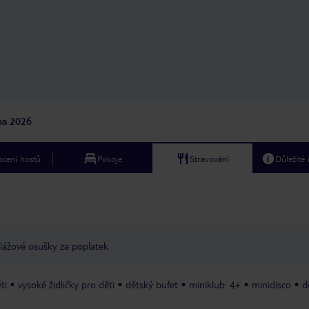
jna 2026
cení hostů
Pokoje
Stravování
Důležité
lážové osušky za poplatek
ti
vysoké židličky pro děti
dětský bufet
miniklub: 4+
minidisco
d