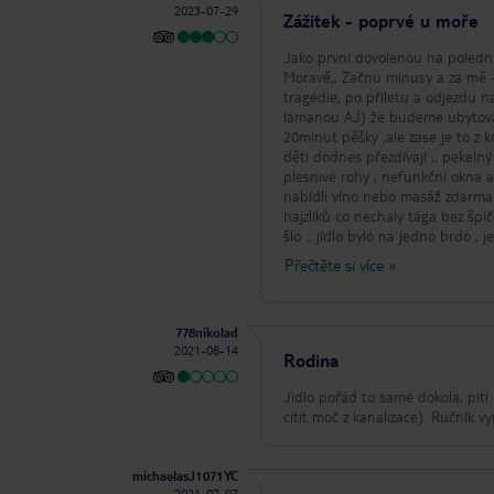
2023-07-29
Zážitek - poprvé u moře
Jako první dovolenou na polední c
Moravě,, Začnu mínusy a za mě - dovolenou dělají lidé se kterými trávíš čas a ne úplně tak hotel , nicméně: WiFi
tragédie, po příletu a odjezdu
lámanou AJ) že budeme ubytování
20minut pěšky ,ale zase je to z k
děti dodnes přezdívají ,, pekeln
plesnivé rohy , nefunkční okna a
nabídli víno nebo masáž zdarma.
hajzlíků co nechaly tága bez špi
šlo .. jídlo bylo na jedno brdo ,
nechutna.. na druhou stranu zmr
Přečtěte si více
»
jednoduše ,,buď bulharsky - angl
otvíralo s den příletu a pak v de
celé dovolené a to je delegátka .
778nikolad
den před odletem s informacemi že se máme
2021-08-14
, pod kopcem je malý obchod kde
Rodina
spíše místní děti v kouření než t
dvě krabičky,, Letos volíme raději Egypt a uvidíme Jinak bylo vše v pořádku, obsluha byla fajn a vše dokázala vyřešit
Jidlo pořád to samé dokola, pití 
i tou lámanou ruštinou, i přes zá
citit moč z kanalizace). Ručník v
pocit že to bylo jako v kempu ..
michaelasJ1071YC
2021-07-07