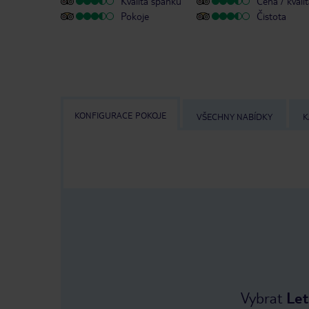
Kvalita spánku
Cena / kvali
Pokoje
Čistota
KONFIGURACE POKOJE
VŠECHNY NABÍDKY
K
Vybrat
Let