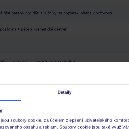
á část bazénu pro děti
ručníky: za poplatek, platba v hotovosti
posilovna
péče a kosmetické ošetření
Wi-Fi: ve společných prostorách a pokojích
Express
Detaily
í
jsou soubory cookie, za účelem zlepšení uživatelského komfort
a poplatek
razovaného obsahu a reklam. Soubory cookie jsou také využívá