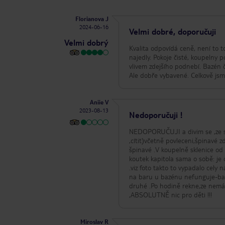
Florianova J
2024-06-16
Velmi dobré, doporučuji
Velmi dobrý
Kvalita odpovídá ceně, není to t
najedly. Pokoje čisté, koupelny 
vlivem zdejšího podnebí. Bazén č
Ale dobře vybavené. Celkově js
Aniie V
2023-08-13
Nedoporučuji !
NEDOPORUČUJI a divim se ,ze se
,cítit)včetně povleceni,špinavé 
špinavé .V koupelně sklenice od 
koutek kapitola sama o sobě: je 
.viz foto takto to vypadalo cely nás pobyt ) Wi-Fi skoro vůbec nefunguje. V bazénu si sy
na baru u bazénu nefunguje-bar
druhé .Po hodině rekne,ze nemá 
,ABSOLUTNĚ nic pro děti !!!
Miroslav R