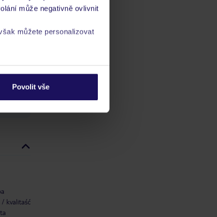
olání může negativně ovlivnit
 však můžete personalizovat
ch
vis 24/7
a
zásadách ochrany
Povolit vše
ba
/ kvalitaść
ta