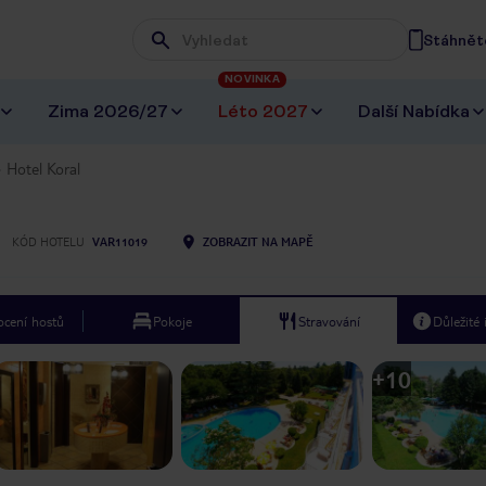
Stáhněte
Wpisz frazę, której szukasz
NOVINKA
Zima 2026/27
Léto 2027
Další Nabídka
Hotel Koral
KÓD HOTELU
VAR11019
ZOBRAZIT NA MAPĚ
cení hostů
Pokoje
Stravování
Důležité
+
10