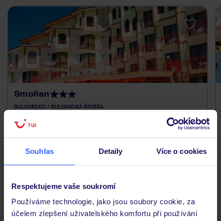
Smolian
BULHARSKO / BULHARSKÁ RIVIÉRA
útulné zařízení
aquapark 2 km od hotelu
Souhlas
Detaily
Více o cookies
7 401 Kč/os.
Respektujeme vaše soukromí
Používáme technologie, jako jsou soubory cookie, za
účelem zlepšení uživatelského komfortu při používání