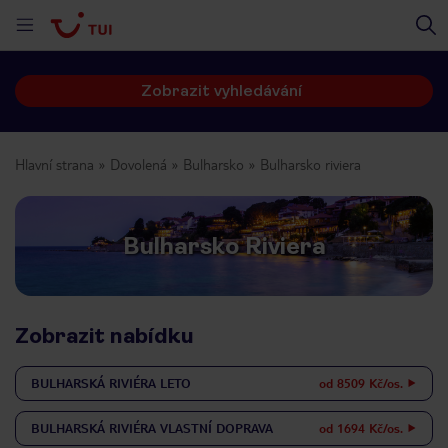
Zobrazit vyhledávání
Hlavní strana
Dovolená
Bulharsko
Bulharsko riviera
Bulharsko Riviera
Zobrazit nabídku
BULHARSKÁ RIVIÉRA
LETO
od 8509 Kč/os.
BULHARSKÁ RIVIÉRA
VLASTNÍ DOPRAVA
od 1694 Kč/os.