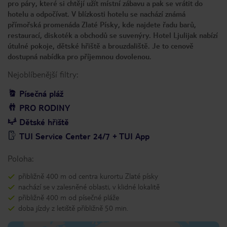
pro páry, které si chtějí užít místní zábavu a pak se vrátit do
hotelu a odpočívat. V blízkosti hotelu se nachází známá
přímořská promenáda Zlaté Písky, kde najdete řadu barů,
restaurací, diskoték a obchodů se suvenýry. Hotel Ljulijak nabízí
útulné pokoje, dětské hřiště a brouzdaliště. Je to cenově
dostupná nabídka pro příjemnou dovolenou.
Nejoblíbenější filtry:
Písečná pláž
PRO RODINY
Dětské hřiště
TUI Service Center 24/7 + TUI App
Poloha:
přibližně 400 m od centra kurortu Zlaté písky
nachází se v zalesněné oblasti, v klidné lokalitě
přibližně 400 m od písečné pláže
doba jízdy z letiště přibližně 50 min.