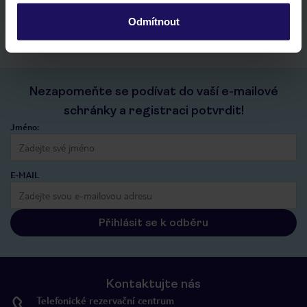
kontakt s TUI a všechny informace o tvé rezervaci v myTUI
Odmítnout
Nezapomeňte se podívat do vaší e-mailové
schránky a registraci potvrdit!
Jméno:
E-MAIL
Přihlásit se k odběru
Kontaktujte nás
Telefonické rezervační centrum