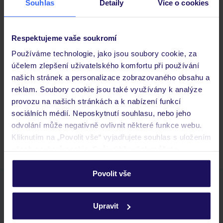
Souhlas
Detaily
Více o cookies
Důležité informace
Respektujeme vaše soukromí
Používáme technologie, jako jsou soubory cookie, za
Často kladené otázky
účelem zlepšení uživatelského komfortu při používání
našich stránek a personalizace zobrazovaného obsahu a
Jaké doklady jsou potřebné při cestování?
reklam. Soubory cookie jsou také využívány k analýze
Budeme ubytováni ihned po příjezdu do hotelu?
provozu na našich stránkách a k nabízení funkcí
Kam jít po přistání a vyzvednutí zavazadel?
sociálních médií. Neposkytnutí souhlasu, nebo jeho
Zobrazit další
odvolání může negativně ovlivnit některé funkce webu.
Kliknutím na „Povolit vše“ vyjadřujete souhlas s uložením
všech souborů cookie. Svůj výběr však můžete
personalizovat v sekci „Personalizace“.
Povolit vše
Stáhněte si bezplatnou aplikaci TUI
Podrobné informace o souborech cookie naleznete v
zásadách používání souborů cookie
a
zásadách
rychlé vyhledávání a prohlížení nabídek
Upravit
ochrany osobních údajů.
seznam oblíbených nabídek a možnost jejich sdílení
historie vyhledávání a naposledy zobrazené nabídky