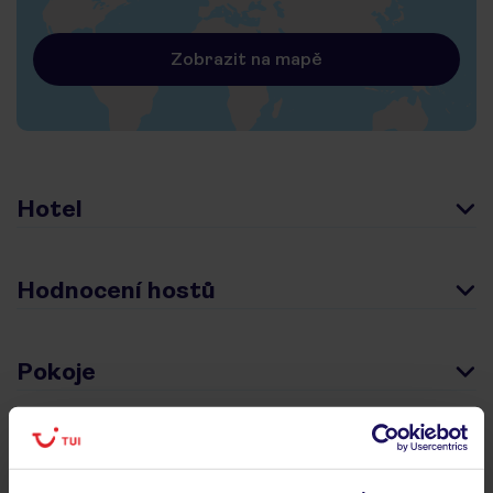
Zobrazit na mapě
Hotel
Hodnocení hostů
Pokoje
Stravování