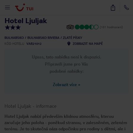
1
/
11
Hotel Ljuljak
(101 hodnocení)
BULHARSKO
BULHARSKO RIVIERA
ZLATÉ PÍSKY
KÓD HOTELU
VAR21012
ZOBRAZIT NA MAPĚ
Upsss, tato nabídka není k dispozici.
Připravili jsme pro Vás
podobné nabídky:
Zobrazit více
»
Hotel Ljuljak
-
informace
Hotel Ljuljak nabízí především klidnou atmosféru, kterou
zaručuje jeho poloha - poněkud stranou, v zalesněném, zeleném
terénu. Je to skutečná oáza odpočinku pro rodiny s dětmi, ale i