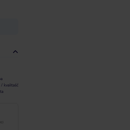
ba
/ kvalitaść
ta
mci