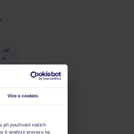
át
 září,
: za
Více o cookies
če a
a ve
u při používání našich
ny k analýze provozu na