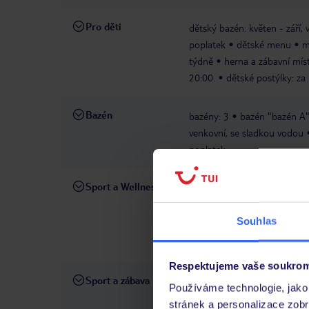
Pro děti
dětský bazén: květen - září,
poplatek
dětské menu
m
týdně
herna a zábavní mís
20:00.
dětské postýlky: za
Bazén
bazény: 3
bazén "bazén A":
venkovní, se sladkou vodou
poplatek
Sport a Wellness
plážový volleyball
V CENĚ
wellness centrum "S
PLATNÉ
Souhlas
sauna
masáže
aromatera
kosmetické ošetření
posil
Respektujeme vaše soukrom
Sport a zábava
sportovní aktivity
tematick
Používáme technologie, jako 
večerních hodinách
boccia
stránek a personalizace zob