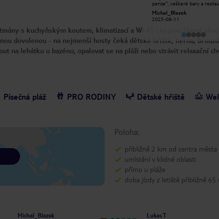
penze", veškeré bary a resta
lehátek nebo deštníků jít kolem.
rámci hotelu jsou placené a to
Nedostatek Britů pro moje
Michal_Blazek
jagmiller36
době snídaně, oběda a večeře
představy, dokud jsem se nevrátil na
2025-08-11
2019-07-02
když v propozicích CK je aviz
letiště. Místní město bylo pěkné,
že součástí zakoupeného typ
rtmány s kuchyňským koutem, klimatizací a Wi-Fi - to jsou hlavní před
některé dobré restaurace a pěkná
stravování je: lehké občerstve
obec cítí.
během dne a vybrané místní
nou dovolenou - na nejmenší hosty čeká dětské hřiště, herna, brouzda
alkoholické a nealkoholické n
t na lehátku u bazénu, opalovat se na pláži nebo strávit relaxační chv
(10.00⁠–⁠22.00). Restaurace, k
poskytuje stravování je až na
resortu, takže máte i spoust
pohybu, od hlavní budovy s r
je to 350 m tam a zase zpět 
Vzhledem k nabízeným služb
rámci ceny zájezdu a ve srovn
jinou zkušeností, bych tento 
Písečná pláž
PRO RODINY
Dětské hřiště
Wel
označil spíš kategorií pouhých
hvězdiček.
Poloha:
přibližně 2 km od centra města
umístění v klidné oblasti
přímo u pláže
doba jízdy z letiště přibližně 65
Michal_Blazek
Lukas T