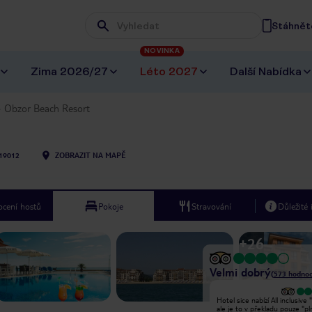
Stáhněte
Wpisz frazę, której szukasz
NOVINKA
Zima 2026/27
Léto 2027
Další Nabídka
Obzor Beach Resort
19012
ZOBRAZIT NA MAPĚ
cení hostů
Pokoje
Stravování
Důležité
+
26
Velmi dobrý
(
573
hodnoc
Velmi dobrý
Hotel sice nabízí All inclusive "
Většina zaměstnanců byla přátelská
ale je to v překladu pouze "pl
a mluvila dobře anglicky, ale ne dost