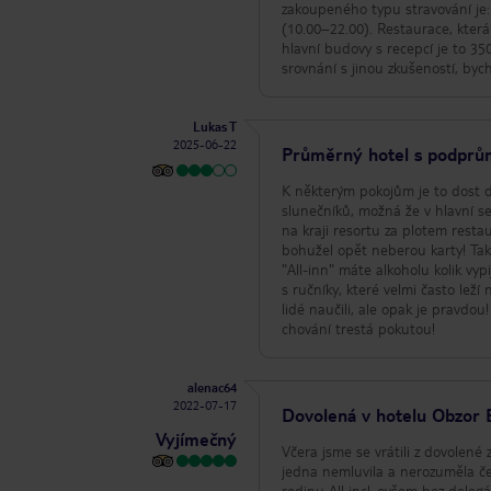
zakoupeného typu stravování je:
(10.00⁠–⁠22.00). Restaurace, kte
hlavní budovy s recepcí je to 350 m tam a zase zpět :D Vzhledem
srovnání s jinou zkušeností, byc
Lukas T
2025-06-22
Průměrný hotel s podprům
K některým pokojům je to dost d
slunečníků, možná že v hlavní se
na kraji resortu za plotem restaurace 😀. Takže čekají... Lehátka se
bohužel opět neberou karty! Tak
"All-inn" máte alkoholu kolik vypijete, ale lehátka na plá
s ručníky, které velmi často lež
lidé naučili, ale opak je pravdo
chování trestá pokutou!
alenac64
2022-07-17
Dovolená v hotelu Obzor 
Vyjímečný
Včera jsme se vrátili z dovolené
jedna nemluvila a nerozuměla če
rodinu All incl.,ovšem bez deleg