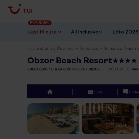
POPULÁRNÍ
Last Minute
All Inclusive
Léto 2026
Hlavní strana
Dovolená
Bulharsko
Bulharsko Riviera
Obzor Beach Resort
BULHARSKO
BULHARSKO RIVIERA
OBZOR
KÓD HOTELU
VAR
Hotel
Hodno
top
Previous slide