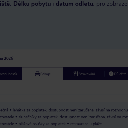
iště
,
Délku pobytu
i
datum odletu
, pro zobraze
chování trestá pokutou
jna 2026
cení hostů
Pokoje
Stravování
Důležité
sečná
lehátka za poplatek, dostupnost není zaručena, závisí na rozhodnu
tovatele
slunečníky za poplatek, dostupnost není zaručena, závisí na ro
tovatele
plážové osušky za poplatek
restaurace u pláže