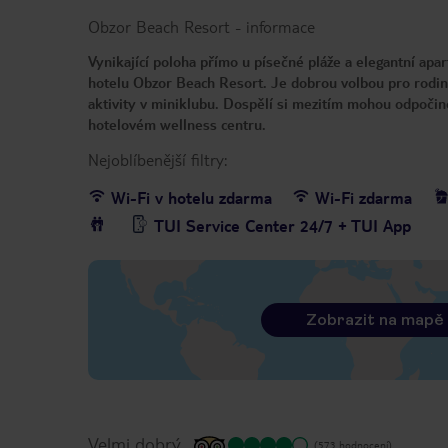
Obzor Beach Resort
-
informace
Vynikající poloha přímo u písečné pláže a elegantní apa
hotelu Obzor Beach Resort. Je dobrou volbou pro rodin
aktivity v miniklubu. Dospělí si mezitím mohou odpočinou
hotelovém wellness centru.
Nejoblíbenější filtry:
Wi-Fi v hotelu zdarma
Wi-Fi zdarma
TUI Service Center 24/7 + TUI App
Zobrazit na mapě
Velmi dobrý
(573 hodnocení)