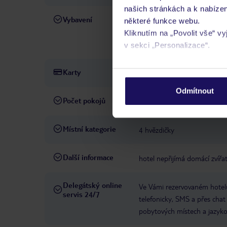
našich stránkách a k nabízen
Vybavení
recepce
výtah
zahrada
některé funkce webu.
poplatek
parkoviště: dle d
Kliknutím na „Povolit vše“ v
místnost
bankomat
min
v sekci „Personalizace“.
Podrobné informace o soubo
Karty
Visa, MasterCard, Maestro
osobních údajů.
Odmítnout
Počet pokojů
523
Místní kategorie
4 hvězdičky
Další informace
hotel nepřijímá domácí zvířa
Delegátský online
Ve Vámi rezervovaném hotelu
servis 24/7
telefonicky, SMS a přes chat
pobytových místech a jazyko