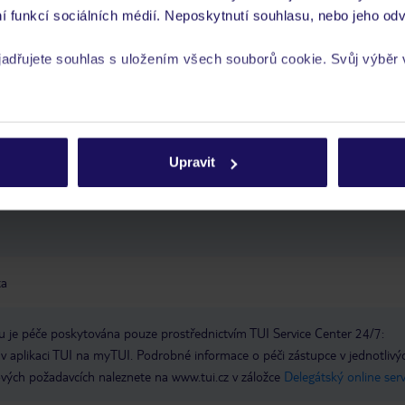
í funkcí sociálních médií. Neposkytnutí souhlasu, nebo jeho odv
terasa
Wi-Fi: v celém hotelu, v ceně
směnárna
trezor: na recepci, za
ostupnosti, nestřežené, za poplatek
konferenční
yjadřujete souhlas s uložením všech souborů cookie. Svůj výběr
imarket
kadeřník
lékař
prádelna: za poplatek
rech cookie naleznete v
zásadách používání souborů cookie
Upravit
ta
 je péče poskytována pouze prostřednictvím TUI Service Center 24/7:
 v aplikaci TUI na myTUI. Podrobné informace o péči zástupce v jednotlivý
vých požadavcích naleznete na www.tui.cz v záložce
Delegátský online ser