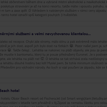
 lehké občerstvení během dne a vybrané místní alkoholické a nealkoholické 
rá poskytuje stravování je až na konci resortu, takže máte i spoustu pohybu, 
 k nabízeným službám v rámci ceny zájezdu a ve
h tento hotel označil spíš kategorií pouhých 3 hvězdiček.
ěrnými službami a velmi nevychovanou klientelou...
aleko od recepce. Chybí zde stromy, málo stínu a pak extrémně málo leháte
zóně je jich dost, aspoň jich bylo dost na fotkách 😁. Pozor našel jsem je, s
 nakonec na pláži objevily, ale jsou za peníze! A
že musíte k bankomatu, který tu je pouze předražený Euronet. Je s podivem
ži ne! 🤦. O lehátka se tak strhává zcela nedůstojný souboj
í na lehátku dlouhé hodiny bez lidí! Myslel jsem, že tohle minimum slušnosti s
u! Především pro východní národy. Asi bych si vzal poučení ze západu, kde se 
Beach hotel
 z hotelu Obzor Beach resort od Fischera,let (od Smart wings)tam:3letušky,an
sky,povídání v letadle tam převážně v Aj.Zájezd za nemalou částku pro celo
áta,ten jen na telefonu,na letišti v Burgasu na nás měl čekat autobus,ovšem 