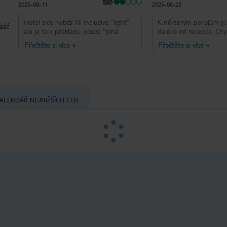
2025-08-11
2025-06-22
Hotel sice nabízí All inclusive "light",
K některým pokojům je
taść
ale je to v překladu pouze "plná
daleko od recepce. Chy
penze", veškeré bary a restaurace v
málo stínu a pak extr
Přečtěte si více
»
Přečtěte si více
»
rámci hotelu jsou placené a to i v
lehátek a slunečníků, 
době snídaně, oběda a večeře, i když
hlavní sezóně je jich do
v propozicích CK je avizováno, že
bylo dost na fotkách 😁
součástí zakoupeného typu
jsem je, schované na kr
stravování je: lehké občerstvení
plotem restaurace 😀. T
během dne a vybrané místní
Lehátka se nakonec na p
ALENDÁŘ NEJNIŽŠÍCH CEN
alkoholické a nealkoholické nápoje
ale jsou za peníze! A b
(10.00⁠–⁠22.00). Restaurace, která
neberou karty! Takže m
poskytuje stravování je až na konci
bankomatu, který tu je
resortu, takže máte i spoustu
předražený Euronet. J
pohybu, od hlavní budovy s recepcí
že v "All-inn" máte alko
je to 350 m tam a zase zpět :D
vypijete, ale lehátka na
Vzhledem k nabízeným službám v
O lehátka se tak strháv
rámci ceny zájezdu a ve srovnání s
nedůstojný souboj s ruč
jinou zkušeností, bych tento hotel
velmi často leží na leh
označil spíš kategorií pouhých 3
hodiny bez lidí! Myslel 
hvězdiček.
minimum slušnosti se už
ale opak je pravdou! P
východní národy. Asi by
poučení ze západu, kde