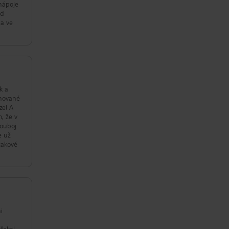
nápoje
od
k a
chované
, že v
e už
takové
i
u
čekal