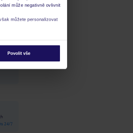
olání může negativně ovlivnit
 však můžete personalizovat
a
zásadách ochrany
Povolit vše
ch
vis 24/7