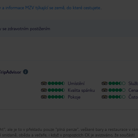
 a informace MZV týkající se země, do které cestujete.
.
y se zdravotním postižením
TripAdvisor
Umístění
Služ
Kvalita spánku
Cena 
Pokoje
Čisto
light", ale je to v překladu pouze "plná penze", veškeré bary a restaurace v rá
ě snídaně, oběda a večeře, i když v propozicích CK je avizováno, že součástí