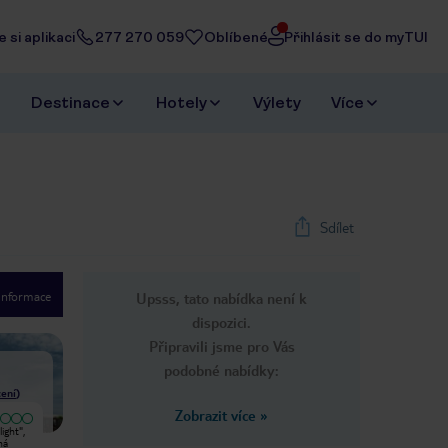
 si aplikaci
277 270 059
Oblíbené
Přihlásit se do myTUI
Destinace
Hotely
Výlety
Více
Sdílet
 informace
Upsss, tato nabídka není k
1
/
32
dispozici.
Next slide
Připravili jsme pro Vás
podobné nabídky:
ení
)
Zobrazit více
»
Vyjímečný
light",
K některým pokojům je to dost
Včera jsme se vrátili z dovolené z
ná
daleko od recepce. Chybí zde
hotelu Obzor Beach resort od