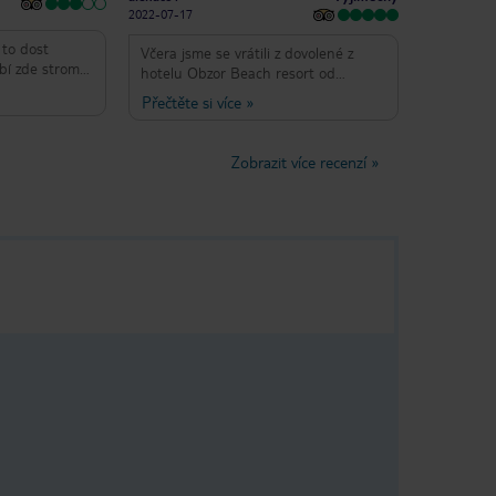
spokojenost,3 letušky česky
2022-07-17
mluvící,kapitán mluvil převážně česky
a k tomu i povídal co kde jde z
 to dost
letadla vidět,počasí apod. Na letiště v
Včera jsme se vrátili z dovolené z
Brně klid a fofr. Fischeru bych vytkla
bí zde stromy,
hotelu Obzor Beach resort od
delegáta! Možná i let do Varny by
émně málo
nebyl na škodu,ne do Burgasu. V
Fischera,let (od Smart
Přečtěte si více
»
tomhle Fischer zklamal. Klidně
možná že v
wings)tam:3letušky,ani jedna
napiště, odpovím Vám.
st, aspoň jich
nemluvila a nerozuměla
. Pozor našel
česky,povídání v letadle tam
Zobrazit více recenzí
»
aji resortu za
převážně v Aj.Zájezd za nemalou
akže čekají...
částku pro celou rodinu All
láži objevily,
incl.,ovšem bez delegáta,ten jen na
ohužel opět
telefonu,na letišti v Burgasu na nás
usíte k
měl čekat autobus,ovšem čekal na
 pouze
nás Bulhar,který nás taxíkem bez
e s podivem,
pásů,bez dětské sedačky ne příliš
holu kolik
bezpečnou jízdou dovezl do hotelu
 pláži ne! 🤦.
Obzor Beach resort.Jelikož neumíme
á zcela
ani Aj,ani rusky,ani Bulharsky,od
níky, které
začátku naší dovolené jsme se špatně
átku dlouhé
domlouvali,kam s kufry,kam na jídlo,a
jsem, že tohle
celkově informace ze startu,který má
 lidé naučili,
podat delegát,ať už skr
ředevším pro
výlety,okolí,jídlo,apod.Ten byl pouze
ch si vzal
na telefonu.Dovolenou jsme si
 se takové
užili,domlouvali se velmi