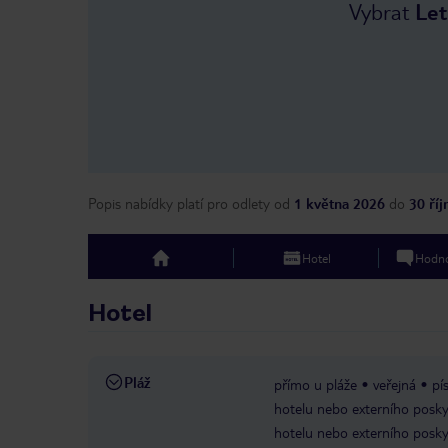
Vybrat
Let
Popis nabídky platí pro odlety
od
1 května 2026
do
30 ří
Hotel
Hodno
top
Hotel
Pláž
přímo u pláže
veřejná
pí
hotelu nebo externího posky
hotelu nebo externího posky