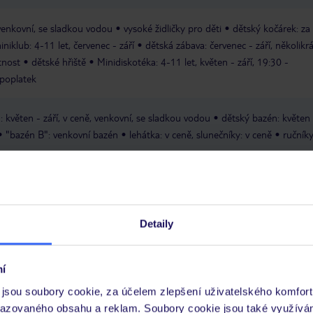
 venkovní, se sladkou vodou
vysoké židličky pro děti
dětský kočárek: za
iniklub: 4-11 let, červenec - září
dětská zábava: červenec - září, několikr
tnost
dětské hřiště
Minidiskotéka: 4-11 let, květen - září, 19:30 -
 poplatek
 květen - září, v ceně, venkovní, se sladkou vodou
dětský bazén: květen -
"bazén B": venkovní bazén
lehátka: v ceně, slunečníky: v ceně
ručníky
plážový volejbal
port & Beauty Zone": červenec - září
finská
Detaily
pie
parní sauna
hammam
dešťová sprcha
relaxační místnost
pé
ovna
minigolf
jízdní kola
í
é večery
představení ve večerních hodinách
taneční večery
živá hudb
jsou soubory cookie, za účelem zlepšení uživatelského komfort
 v ceně
šipky v ceně
kulečník za poplatek
razovaného obsahu a reklam. Soubory cookie jsou také využívá