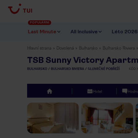
POPULÁRNÍ
Last Minute
All Inclusive
Léto 2026
Hlavní strana
Dovolená
Bulharsko
Bulharsko Riviera
TSB Sunny Victory Apartm
BULHARSKO
BULHARSKO RIVIERA
SLUNEČNÉ POBŘEŽÍ
KÓD 
Hotel
Hodno
top
Previous slide