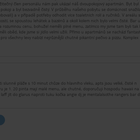
 užitečný člen personálu nám pak ukázal náš dvoupokojový apartmán. Byt byl
m pokoji a byl bezvadně čistý. V průběhu našeho pobytu se domácnost snažil
ali) a v případě potřeby odhodit více toaletních rolí a ručníků. V areálu se
kostí, se spoustou lehátek a bazénů a okolí kolem nich bylo velmi čisté. Bar 
 za rozumnou cenu, bohužel neměli plné menu, zatímco my jsme tam byli tak 
měli oběd, kde jsme si jídlo velmi užili. Přímo u apartmánů se nachází fantas
pro všechny levy nabízí nejrůznější chutné pikantní pečivo a pizzu. Komplex
t, který zásobuje téměř vše, co potřebujete, a ceny jsou srovnatelné s vel
rá
en 6 nebo 7 minut chůze na pláž a vpředu, kde jsou všechny bary a restaura
a velmi drobné konstruktivní body, které bychom
ní řadě záclony, které nebrání slunečnímu světlu vůbec, a proto stojí za to vzí
 ruku, pokud to považujete za problém. Za druhé, když jsme odcházeli ve 2
t náš pokoj, než jsme odešli a požádali nás, abychom počkali, až to udělali, 
sový transfer na letiště čekal. Pokud je to normální postup, bylo by užiteč
ti slunné pláže s 10 minut chůze do hlavního vleku, apts jsou velké, čisté n
 minut dříve, abychom to usnadnili. Neváhali bychom doporučit tento
aru je 1. 20 pinta mají malé menu, ale chutné, doporučuji hospodu hawaii n
skvělá hodnota za peníze a překonalo naše očekávání.
 laff jít do glarus naproti tuku kočka angie dj je mentalalsothe rangers bar 