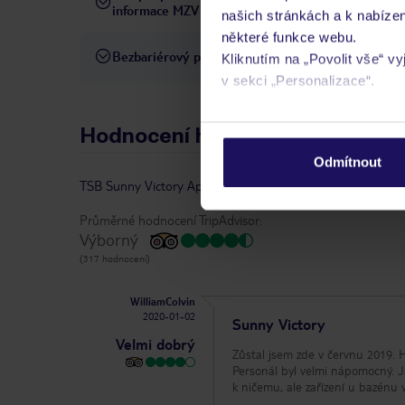
informace MZV
našich stránkách a k nabízen
některé funkce webu.
Bezbariérový přístup
Hotel není vhodný pro osob
Kliknutím na „Povolit vše“ v
v sekci „Personalizace“.
Podrobné informace o soubo
Hodnocení hostů
osobních údajů.
Odmítnout
TSB Sunny Victory Apartment Hotel
-
hodnocení
|
vlastní
Průměrné hodnocení TripAdvisor:
Výborný
(317 hodnocení)
WilliamColvin
2020-01-02
Sunny Victory
Velmi dobrý
Zůstal jsem zde v červnu 2019. H
Personál byl velmi nápomocný. J
k ničemu, ale zařízení u bazénu v