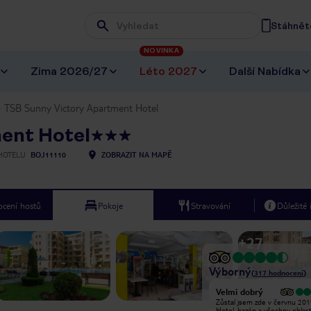
Stáhněte
Wpisz frazę, której szukasz
NOVINKA
Zima 2026/27
Léto 2027
Další Nabídka
TSB Sunny Victory Apartment Hotel
ent Hotel
HOTELU
BOJ11110
ZOBRAZIT NA MAPĚ
cení hostů
Pokoje
Stravování
Důležité
+
27
Výborný
(
317
hodnocení
)
Velmi dobrý
Velmi dobrý
tyto apts se nachází v klidné části
Zůstal jsem zde v červnu 201
slunné pláže s 10 minut chůze do
Hotel, bazén a všechny oblast