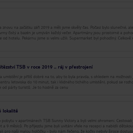
a znovu na začátku září 2019 a měli jsme skvělý čas. Počasí bylo slunečné, al
skvrny čistý a bazén je umýván každý večer. Apartmány jsou prostorné a poho
ze od hotelu. Pekárnu jsme si velmi užili. Supermarket byl pohodlný. Celkově 
ězství TSB v roce 2019 .. ráj v přestrojení
u a umístění je příliš dobré na to, aby to byla pravda, s ohledem na možnosti 
ntru letoviska do 10 minut, tak i klidného tichého umístění, pokud se roz
e od párty turistů. Je to hodně za cenu
 lokalitě
ího pobytu v apartmánech TSB Sunny Victory a byli velmi ohromeni. Cestovali
t a 9 měsíců. Po příjezdu jsme byli uvítáni vřele na recepci a nabídli dětsko
ali pro naši malou holčičku - bylo nám řečeno, že kočky nebyly široce dostu