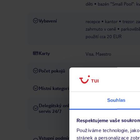
děti
bazén "Small Pool": kv
Vybavení
recepce
kantor
trezor: z
zahrnuto v ceně
parkoviště
použití cca 20 EUR
Karty
Visa, Maestro
Počet pokojů
170
Místní kategorie
3 hvězdičky
Souhlas
Delegátský online
Ve Vámi rezervovaném hotelu
servis 24/7
telefonicky, SMS a přes chat
Respektujeme vaše soukrom
pobytových místech a jazyko
Používáme technologie, jako 
Vstupní podmínky a
stránek a personalizace zob
Přečtěte si vstupní podmínky