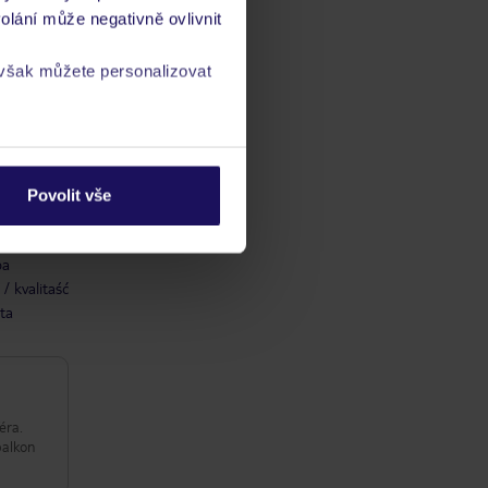
olání může negativně ovlivnit
 však můžete personalizovat
a
zásadách ochrany
Povolit vše
ba
/ kvalitaść
ta
éra.
balkon