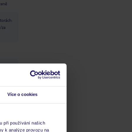
 ceně
torách:
n/za
Více o cookies
ch
vis 24/7
u při používání našich
ny k analýze provozu na