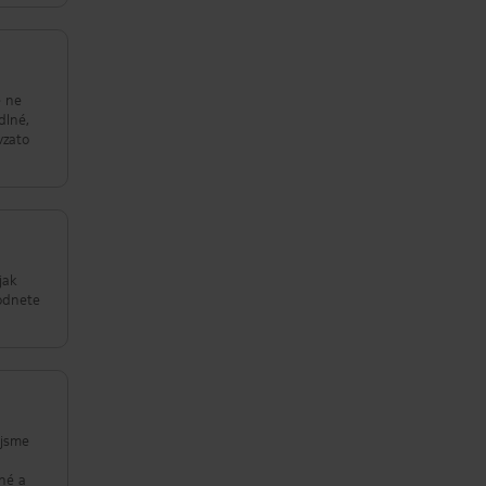
e ne
dlné,
vzato
jak
hodnete
 jsme
u
pné a