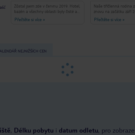
Zůstal jsem zde v červnu 2019. Hotel,
Naše tříčlenná rodina z
taść
bazén a všechny oblasti byly čisté a
znovu na začátku září 2
uklizené. Klidná a relaxační
jsme skvělý čas. Počasí
Přečtěte si více
»
Přečtěte si více
»
atmosféra. Personál byl velmi
ale ne příliš horké. Kom
nápomocný. Jeden nepatrný negativ
poskvrny čistý a bazén
je náš pokoj s výhledem do zadní
každý večer. Apartmány
ulice, což činí náš balkon k ničemu,
prostorné a pohodlné, 
ale zařízení u bazénu víc, než za to.
jsou asi 5 minut chůze 
Pekárnu jsme si velmi už
ALENDÁŘ NEJNIŽŠÍCH CEN
Supermarket byl pohod
vzato skvělá dovolená. 
iště
,
Délku pobytu
i
datum odletu
, pro zobraze