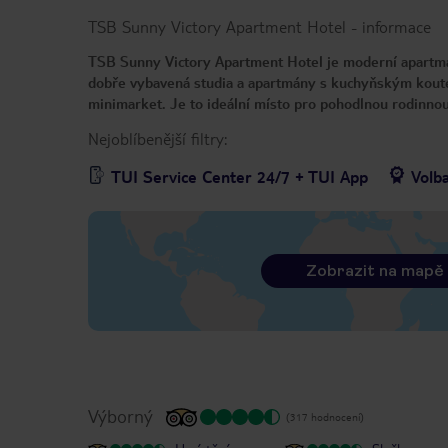
TSB Sunny Victory Apartment Hotel
-
informace
TSB Sunny Victory Apartment Hotel je moderní apartmá
dobře vybavená studia a apartmány s kuchyňským koutem,
minimarket. Je to ideální místo pro pohodlnou rodinnou
Nejoblíbenější filtry:
TUI Service Center 24/7 + TUI App
Volb
Zobrazit na mapě
Výborný
(317 hodnocení)