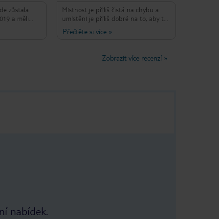
de zůstala
Místnost je příliš čistá na chybu a
019 a měli
umístění je příliš dobré na to, aby to
 bylo slunečné,
byla pravda, s ohledem na možnosti
Přečtěte si více
»
plex je bez
jak snadného přístupu k hlavnímu
 je umýván
centru letoviska do 10 minut, tak i
 jsou
klidného tichého umístění, pokud se
Zobrazit více recenzí
»
pláž a stip
rozhodnete pro velmi klidnou
od hotelu.
dovolenou dále od párty turistů. Je
ili.
to hodně za cenu
lný. Celkově
Vrátíme se.
ní nabídek.