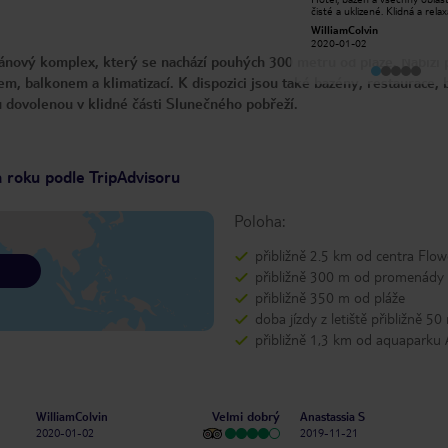
hlavního vleku, apts jsou velké, čisté
čisté a uklizené. Klidná a relax
n uklizené, pěkný bazén, pivo v baru
atmosféra. Personál byl velmi
David F
WilliamColvin
je 1. 20 pinta mají malé menu, ale
nápomocný. Jeden nepatrný 
2019-06-01
2020-01-02
chutné, doporučuji hospodu hawaii
je náš pokoj s výhledem do z
nový komplex, který se nachází pouhých 300 metrů od pláže. Nabízí 
na břehu moře pro brekky n jídla,
ulice, což činí náš balkon k ni
pro gud laff jít do glarus naproti tuku
ale zařízení u bazénu víc, než z
 balkonem a klimatizací. K dispozici jsou také bazény, restaurace, 
kočka angie dj je mentalalsothe
rangers bar dělá gud jídlo
 dovolenou v klidné části Slunečného pobřeží.
a roku podle TripAdvisoru
Poloha:
přibližně 2.5 km od centra Flow
přibližně 300 m od promenády
přibližně 350 m od pláže
doba jízdy z letiště přibližně 50
přibližně 1,3 km od aquaparku 
Velmi dobrý
WilliamColvin
Anastassia S
2020-01-02
2019-11-21