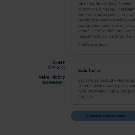
tak nám přinesly vlastní. Velmi
prostorný s klimatizací v každé
den čistit (občas jsme je nepotřebov
nachází dva bazény s velkou veli
bazénu také nabízí slušné jídlo
sezóně, ale několikrát jsme tam 
malá 24hodinová pekárna, která 
také malý 24hodinový supermarke
Přečtěte si více
»
supermarketem přímo na silnici. Z hlediska umístění komplexu je na severním konci resortu a v klidnější části, kte
nám perfektně vyhovuje. Je to j
dispozici je rušná silnice, ale je zde přechod pro chodce. Dv
David F
zpětně přiváděli zpět, jsou v prv
2019-06-01
oční masku nebo vyčerpat slepou
naše hol, s
hodin recepce chtěla zkontrolova
Velmi dobrý
jsme nemohli, protože náš autobu
tyto apts se nachází v klidné čás
vědět předem, protože bychom mohli jít o 10
uklizené, pěkný bazén, pivo v b
krásný bytový komplex, byla to 
moře pro brekky n jídla, pro gud
gud jídlo
Zobrazit více recenzí