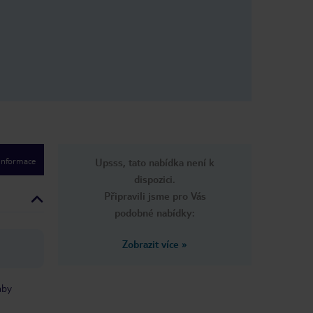
 informace
Upsss, tato nabídka není k
dispozici.
Připravili jsme pro Vás
podobné nabídky:
Zobrazit více
»
aby