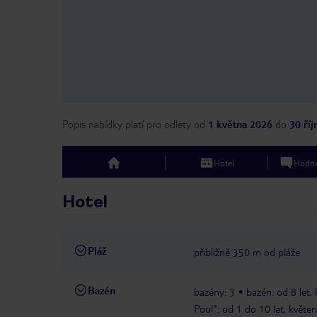
Popis nabídky platí pro odlety
od
1 května 2026
do
30 ří
Hotel
Hodno
top
Hotel
Pláž
přibližně 350 m od pláže
Bazén
bazény: 3
bazén: od 8 let,
Pool": od 1 do 10 let, květe