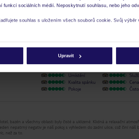
í funkcí sociálních médií. Neposkytnutí souhlasu, nebo jeho odv
y se zdravotním postižením
yjadřujete souhlas s uložením všech souborů cookie. Svůj výběr
rech cookie naleznete v
zásadách používání souborů cookie
Upravit
kem recenze je TripAdvisor
Umístění
Služ
Kvalita spánku
Cena 
Pokoje
Čisto
otel, bazén a všechny oblasti byly čisté a uklizené. Klidná a relaxační atmosf
eden nepatrný negativ je náš pokoj s výhledem do zadní ulice, což činí náš 
íc, než za to.