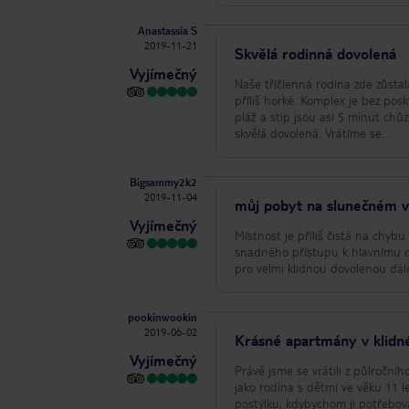
Anastassia S
2019-11-21
Skvělá rodinná dovolená
Vyjímečný
Naše tříčlenná rodina zde zůstal
příliš horké. Komplex je bez po
pláž a stip jsou asi 5 minut chů
skvělá dovolená. Vrátíme se.
Bigsammy2k2
2019-11-04
můj pobyt na slunečném vít
Vyjímečný
Místnost je příliš čistá na chyb
snadného přístupu k hlavnímu ce
pro velmi klidnou dovolenou dál
pookinwookin
2019-06-02
Krásné apartmány v klidné
Vyjímečný
Právě jsme se vrátili z půlročn
jako rodina s dětmi ve věku 11 le
postýlku, kdybychom ji potřebov