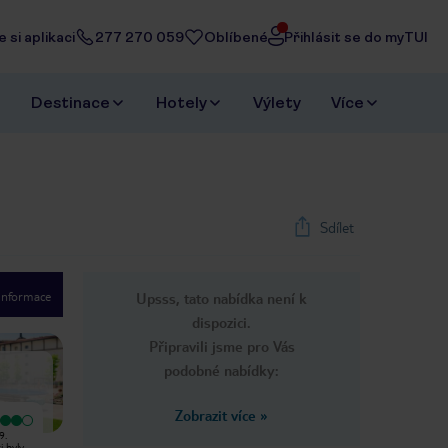
 si aplikaci
277 270 059
Oblíbené
Přihlásit se do myTUI
Destinace
Hotely
Výlety
Více
Sdílet
 informace
Upsss, tato nabídka není k
1
/
33
dispozici.
Next slide
Připravili jsme pro Vás
podobné nabídky:
Zobrazit více
»
Vyjímečný
Vyjímečný
9.
Naše tříčlenná rodina zde zůstala
Místnost je příliš čistá na chybu a
i byly
znovu na začátku září 2019 a měli
umístění je příliš dobré na to, aby to