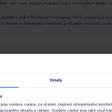
ěten - září, v ceně, venkovní, se sladkou vodou, mírně svažitý
lehátka: v
a poplatek
výtah
TV místnost
minimarket
Wi-Fi ve společných pros
 (v závislosti na dostupnosti), nestřežené, garáž: platba v hotovosti, za de
Detaily
 je péče poskytována pouze prostřednictvím TUI Service Center 24/7:
 v aplikaci TUI na myTUI. Podrobné informace o péči zástupce v jednotlivý
í
vých požadavcích naleznete na www.tui.cz v záložce
Delegátský online ser
jsou soubory cookie, za účelem zlepšení uživatelského komfort
razovaného obsahu a reklam. Soubory cookie jsou také využívá
 a informace MZV týkající se země, do které cestujete.
.