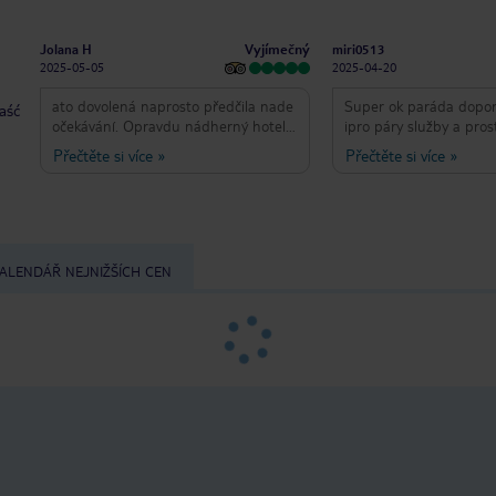
Vyjímečný
Jolana H
miri0513
2025-05-05
2025-04-20
ato dovolená naprosto předčila nade
Super ok paráda doporučuji 
taść
očekávání. Opravdu nádherný hotel,
ipro páry služby a prost
se skvělou atmosférou a úžasný
blízko od letiště ve
Přečtěte si více
»
Přečtěte si více
»
animační program se kterým jsme
byli naprosto spokojení, navíc
musíme opravdu pochválit animátora
který se jmenuje ,,Koko,,. Ten nás
doprovázel celou naši dovolenou a
udělal náš pobyt ještě krásnější 🙏🏼
ALENDÁŘ NEJNIŽŠÍCH CEN
🩵 Jídlo je skvělé, pokoje každý den
nádherně uklizené a opravdu
nemáme co vytknout. Určitě se rádi
vrátíme 💕