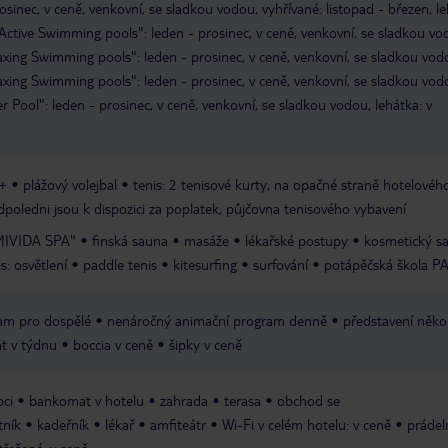
sinec, v ceně, venkovní, se sladkou vodou, vyhřívané: listopad - březen, le
Active Swimming pools": leden - prosinec, v ceně, venkovní, se sladkou vo
xing Swimming pools": leden - prosinec, v ceně, venkovní, se sladkou vod
xing Swimming pools": leden - prosinec, v ceně, venkovní, se sladkou vod
r Pool": leden - prosinec, v ceně, venkovní, se sladkou vodou, lehátka: v
6+
plážový volejbal
tenis: 2 tenisové kurty, na opačné straně hotelového
poledni jsou k dispozici za poplatek, půjčovna tenisového vybavení
"MIVIDA SPA"
finská sauna
masáže
lékařské postupy
kosmetický s
is: osvětlení
paddle tenis
kitesurfing
surfování
potápěčská škola P
am pro dospělé
nenáročný animační program denně
představení někol
át v týdnu
boccia v ceně
šipky v ceně
ci
bankomat v hotelu
zahrada
terasa
obchod se
tník
kadeřník
lékař
amfiteátr
Wi-Fi v celém hotelu: v ceně
prádel