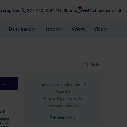
 si aplikaci
277 270 059
Oblíbené
Přihlásit se do myTUI
Destinace
Hotely
Výlety
Více
Sdílet
 informace
Upsss, tato nabídka není k
dispozici.
Připravili jsme pro Vás
podobné nabídky:
ení
)
Zobrazit více
»
Vyjímečný
Vyjímečný
la nade
Super ok paráda doporučuji s dětmi
Tento hotel byl super, všude krásná
hotel,
ipro páry služby a prostředí vynikající
zeleň, jídlo výborné.Personál