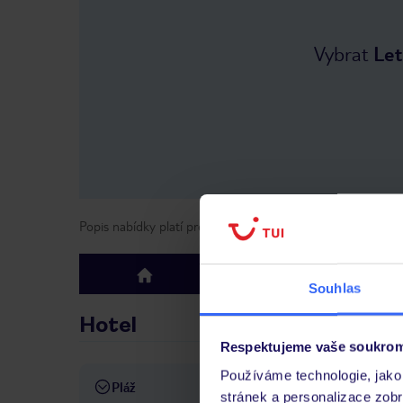
Vybrat
Let
Popis nabídky platí pro odlety
od
1 května 2026
do
2 lis
Hotel
Hodno
top
Souhlas
Hotel
Respektujeme vaše soukrom
Používáme technologie, jako 
Pláž
přímo u pláže
soukromý
stránek a personalizace zob