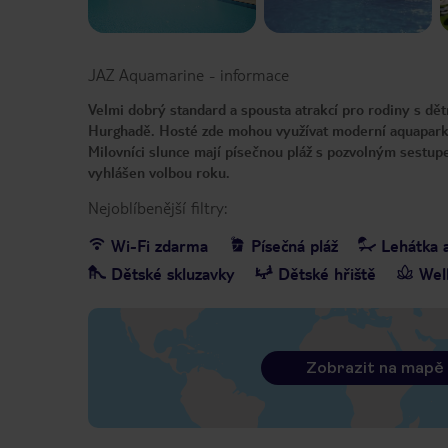
JAZ Aquamarine
-
informace
Velmi dobrý standard a spousta atrakcí pro rodiny s dět
Hurghadě. Hosté zde mohou využívat moderní aquapark,
Milovníci slunce mají písečnou pláž s pozvolným sestup
vyhlášen volbou roku.
Nejoblíbenější filtry:
Wi-Fi zdarma
Písečná pláž
Lehátka 
Dětské skluzavky
Dětské hřiště
Wel
Zobrazit na mapě