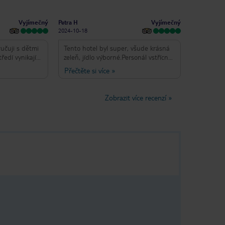
Vyjímečný
Vyjímečný
Petra H
2024-10-18
s dětmi
Tento hotel byl super, všude krásná
ředí vynikající
zeleň, jídlo výborné.Personál vstřícný,
lká pláž
milý a ochotný.Animátoři super😀
Přečtěte si více
»
Týden nestačí,aby si člověk užil vše co
tento hotel nabízí. Super rozdělené
zóny,podle toho co chcete dělat. Zóny
Zobrazit více recenzí
»
pro děti, taneční, cvičební i relaxační
a wellness. 🤩