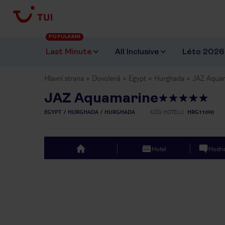
POPULÁRNÍ
Last Minute
All Inclusive
Léto 2026
Hlavní strana
Dovolená
Egypt
Hurghada
JAZ Aqua
JAZ Aquamarine
EGYPT
HURGHADA
HURGHADA
KÓD HOTELU
HRG11090
Hotel
Hodno
top