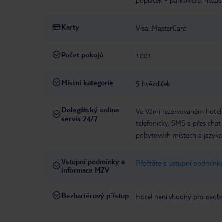
poplatek
parkoviště, nezas
Karty
Visa, MasterCard
Počet pokojů
1001
Místní kategorie
5 hvězdiček
Delegátský online
Ve Vámi rezervovaném hotelu
servis 24/7
telefonicky, SMS a přes chat
pobytových místech a jazyko
Vstupní podmínky a
Přečtěte si vstupní podmínky
informace MZV
Bezbariérový přístup
Hotel není vhodný pro osob