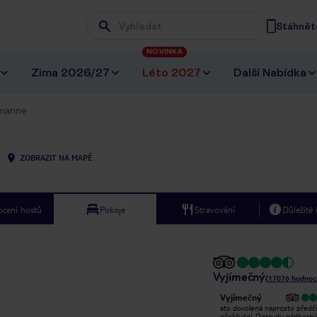
Stáhněte
Wpisz frazę, której szukasz
NOVINKA
Zima 2026/27
Léto 2027
Další Nabídka
marine
ZOBRAZIT NA MAPĚ
cení hostů
Pokoje
Stravování
Důležité
Vyjímečný
(
17076
hodnoc
Vyjímečný
Vyjímečný
S hotelem jsme byly hodně
ato dovolená naprosto předči
spokojený, animační program byl
očekávání. Opravdu nádherný 