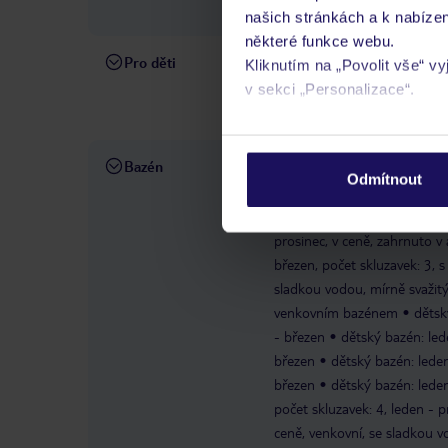
vody
lehátka v ceně
slun
našich stránkách a k nabízen
některé funkce webu.
Pro děti
dětský bazén: 2-10 let, v zá
Kliknutím na „Povolit vše“ v
vodou
vysoké židličky pro 
v sekci „Personalizace“.
denně
herna a zábavní mí
Podrobné informace o soubo
osobních údajů.
Bazén
bazény: 14
bazén "Relaxin
Odmítnout
vyhřívané: listopad – březen,
venkovní, se sladkou vodou, v
prosinec, v ceně, zahrnuto v 
březen, počet skluzavek: 3,
sladkou vodou, mírně svažitý,
venkovním bazénem
dětsk
- březen
dětský bazén: led
březen
dětský bazén: leden
březen
dětský bazén: leden
počet skluzavek: 4, leden - p
ceně, venkovní, se sladkou vo