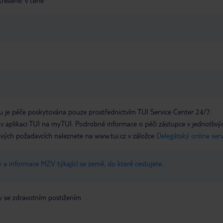
třešené: v ceně
 je péče poskytována pouze prostřednictvím TUI Service Center 24/7:
 v aplikaci TUI na myTUI. Podrobné informace o péči zástupce v jednotlivý
vých požadavcích naleznete na www.tui.cz v záložce
Delegátský online ser
 a informace MZV týkající se země, do které cestujete.
.
y se zdravotním postižením