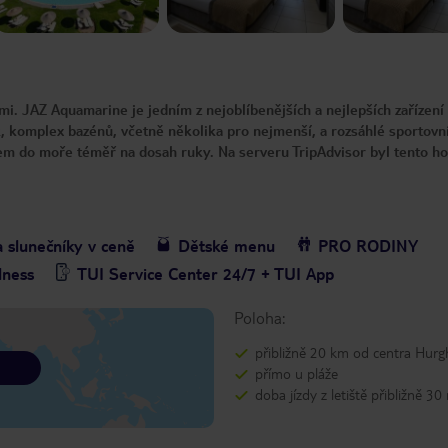
mi. JAZ Aquamarine je jedním z nejoblíbenějších a nejlepších zařízení
 komplex bazénů, včetně několika pro nejmenší, a rozsáhlé sportovn
em do moře téměř na dosah ruky. Na serveru TripAdvisor byl tento ho
a slunečníky v ceně
Dětské menu
PRO RODINY
lness
TUI Service Center 24/7 + TUI App
Poloha:
přibližně 20 km od centra Hur
přímo u pláže
doba jízdy z letiště přibližně 30