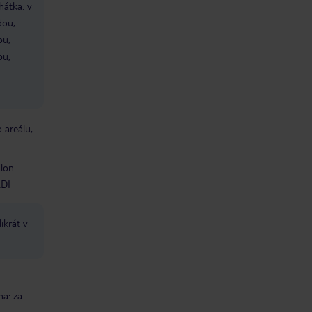
hátka: v
dou,
ou,
ou,
 areálu,
alon
ADI
ikrát v
na: za