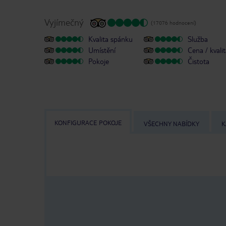
Vyjímečný
(17076 hodnocení)
Kvalita spánku
Služba
Umístění
Cena / kvali
Pokoje
Čistota
KONFIGURACE POKOJE
VŠECHNY NABÍDKY
K