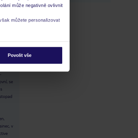
olání může negativně ovlivnit
 však můžete personalizovat
ádání
a
zásadách ochrany
Povolit vše
eně,
-
-
ovní, se
 s
istopad
en,
inec, v
ctive