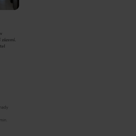
 v
í zázemí.
tel
ghady
 min.