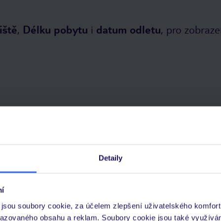
iště
,
Délku pobytu
i
datum odletu
, pro zobraze
topadu 2026
cení hostů
Pokoje
Stravování
Důležité
Detaily
í
jsou soubory cookie, za účelem zlepšení uživatelského komfort
písečná
pozvolný vstup do moře
tmavý písek
doporučená obuv do
razovaného obsahu a reklam. Soubory cookie jsou také využívá