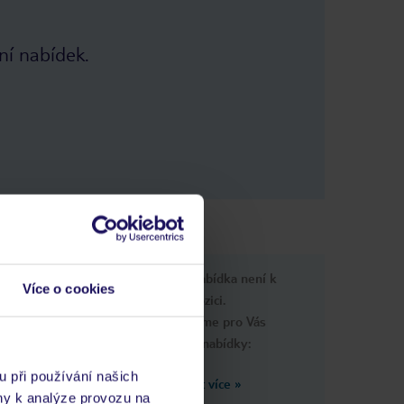
ní nabídek.
 informace
Upsss, tato nabídka není k
Více o cookies
dispozici.
Připravili jsme pro Vás
podobné nabídky:
u při používání našich
Zobrazit více
»
ny k analýze provozu na