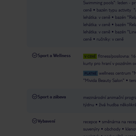
Swimming pools": leden - pro
ceně
bazén typu activity "
lehátka: v ceně
bazén "Rela
lehátka: v ceně
bazén "Rela
lehátka: v ceně
bazén "Line
ceně
ručníky: v ceně
Sport a Wellness
fitness/posilovna: 1
V CENĚ
kurty pro hraní v pozdním od
wellness centrum 
PLATNÉ
"Mivida Beauty Salon"
ten
Sport a zábava
mezinárodní animační progr
týdnu
živá hudba několikr
Vybavení
recepce
směnárna na recep
suvenýry
obchody
kleno