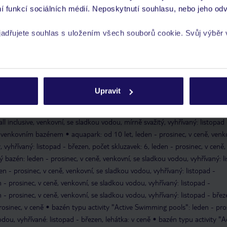
ečníky v ceně
plážové osušky v ceně
í funkcí sociálních médií. Neposkytnutí souhlasu, nebo jeho odv
vislosti na povětrnostních podmínkách, v ceně, venkovní, se sladkou
yjadřujete souhlas s uložením všech souborů cookie. Svůj výběr
děti
dětský bufet
miniklub: pro děti od 4 let, v ceně
dětská zábava:
stnost
dětské hřiště
minidisco: v ceně
dětské postýlky: v ceně, na vyž
rech cookie naleznete v
zásadách používání souborů cookie
g Swimming pools": leden – prosinec, v ceně, venkovní, se sladkou vodou,
Upravit
 lehátka: v ceně
bazén "Relaxing Swimming pools": leden – prosinec, v c
yhřívané: listopad – březen, lehátka: v ceně
aquapark: od 10 let, leden 
all inclusive, venkovní, se sladkou vodou, mírně svažitý, vyhřívaný: listopad 
 s venkovním bazénem
aquapark: od 10 let, leden - prosinec, v ceně, venk
 vyhřívaný: listopad - březen, počet skluzavek: 6, leden - prosinec, v ceně,
ý bazén: leden - prosinec, v ceně, venkovní, se sladkou vodou, vyhřívaný: l
en - prosinec, v ceně, venkovní, se sladkou vodou, vyhřívaný: listopad -
 - prosinec, v ceně, venkovní, se sladkou vodou, vyhřívaný: listopad -
 - prosinec, v ceně, venkovní, se sladkou vodou, vyhřívaný: listopad - břez
rosinec, v ceně
bazén typu activity "Active Swimming pools": leden - pros
dou, vyhřívané: listopad - březen, lehátka: v ceně
bazén typu activity "A