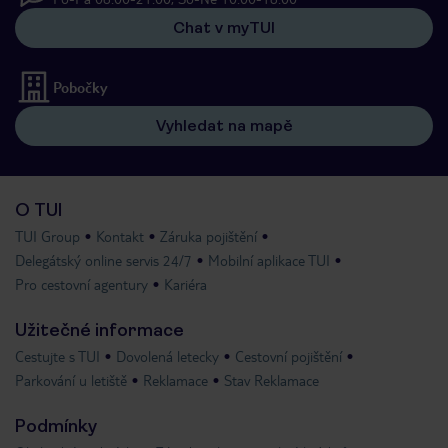
Chat v myTUI
Pobočky
Vyhledat na mapě
O TUI
TUI Group
Kontakt
Záruka pojištění
Delegátský online servis 24/7
Mobilní aplikace TUI
Pro cestovní agentury
Kariéra
Užitečné informace
Cestujte s TUI
Dovolená letecky
Cestovní pojištění
Parkování u letiště
Reklamace
Stav Reklamace
Podmínky