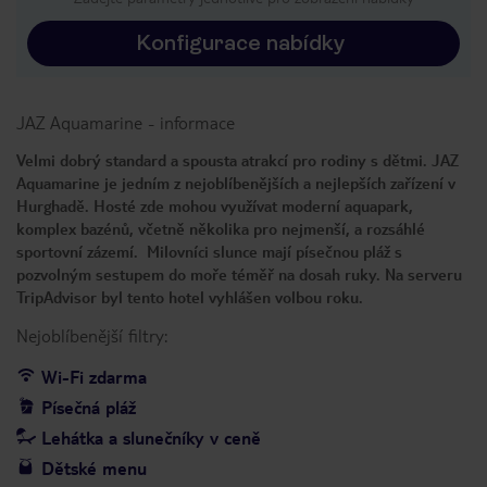
Konfigurace nabídky
JAZ Aquamarine
-
informace
Velmi dobrý standard a spousta atrakcí pro rodiny s dětmi. JAZ
Aquamarine je jedním z nejoblíbenějších a nejlepších zařízení v
Hurghadě. Hosté zde mohou využívat moderní aquapark,
komplex bazénů, včetně několika pro nejmenší, a rozsáhlé
sportovní zázemí. Milovníci slunce mají písečnou pláž s
pozvolným sestupem do moře téměř na dosah ruky. Na serveru
TripAdvisor byl tento hotel vyhlášen volbou roku.
Nejoblíbenější filtry:
Wi-Fi zdarma
Písečná pláž
Lehátka a slunečníky v ceně
Dětské menu