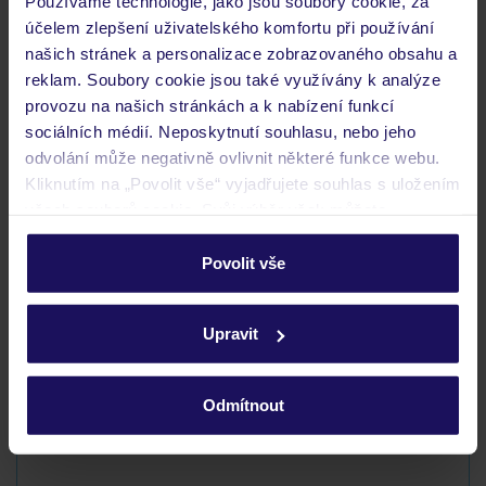
Používáme technologie, jako jsou soubory cookie, za
Budeme ubytováni ihned po příjezdu do hotelu?
účelem zlepšení uživatelského komfortu při používání
Kam jít po přistání a vyzvednutí zavazadel?
našich stránek a personalizace zobrazovaného obsahu a
reklam. Soubory cookie jsou také využívány k analýze
Zobrazit další
provozu na našich stránkách a k nabízení funkcí
sociálních médií. Neposkytnutí souhlasu, nebo jeho
odvolání může negativně ovlivnit některé funkce webu.
Kliknutím na „Povolit vše“ vyjadřujete souhlas s uložením
Objevte další hotely v okolí
všech souborů cookie. Svůj výběr však můžete
personalizovat v sekci „Personalizace“.
ZÁLOHA 5 % ZIMA 2026/27
Povolit vše
SLEVY PRO DĚTI
Podrobné informace o souborech cookie naleznete v
zásadách používání souborů cookie
a
zásadách
Upravit
ochrany osobních údajů.
Odmítnout
Pharaoh Azur Resort
EGYPT
HURGHADA
HURGHADA