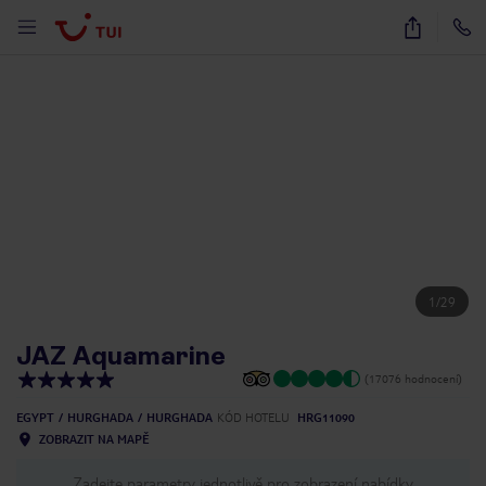
1
/
29
JAZ Aquamarine
(17076 hodnocení)
EGYPT
HURGHADA
HURGHADA
KÓD HOTELU
HRG11090
ZOBRAZIT NA MAPĚ
Zadejte parametry jednotlivě pro zobrazení nabídky