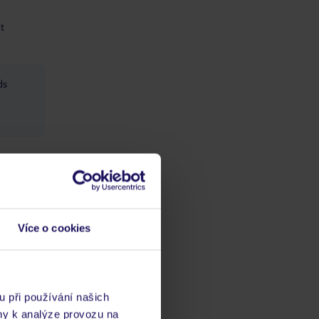
át
ds
ro
Více o cookies
olikrát
ceně
 v ceně,
u při používání našich
ny k analýze provozu na