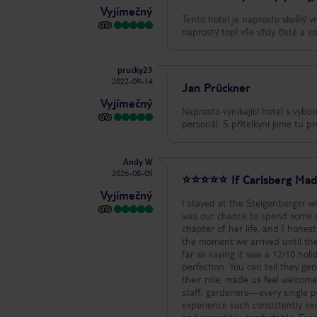
Vyjímečný
Tento hotel je naprosto skvělý vr
naprostý top! vše vždy čisté a vo
prucky23
2022-09-14
Jan Prückner
Vyjímečný
Naprosto vynikající hotel s vybo
personál. S přítelkyní jsme tu p
Andy W
2026-08-05
⭐⭐⭐⭐⭐ If Carlsberg Made
Vyjímečný
I stayed at the Steigenberger w
was our chance to spend some q
chapter of her life, and I honestly couldn’t ha
the moment we arrived until the 
far as saying it was a 12/10 holiday. The management deserve enormous credit because this hote
perfection. You can tell they ge
their role, made us feel welcom
staff, gardeners—every single p
experience such consistently exceptional serv