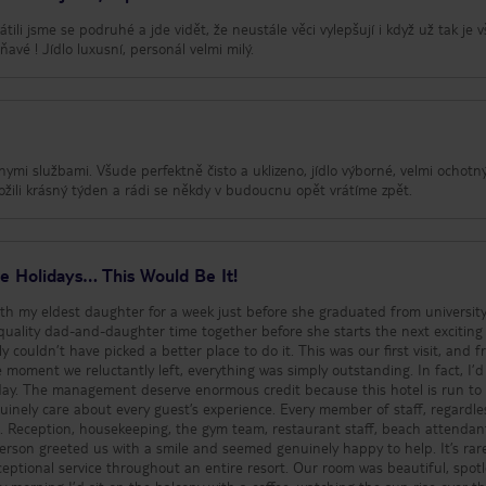
átili jsme se podruhé a jde vidět, že neustále věci vylepšují i když už tak je 
ňavé ! Jídlo luxusní, personál velmi milý.
rnymi službami. Všude perfektně čisto a uklizeno, jídlo výborné, velmi ochotn
rožili krásný týden a rádi se někdy v budoucnu opět vrátíme zpět.
 Holidays… This Would Be It!
ith my eldest daughter for a week just before she graduated from university.
uality dad-and-daughter time together before she starts the next exciting
ve picked a better place to do it. This was our first visit, and from
moment we reluctantly left, everything was simply outstanding. In fact, I’d
l is run to
nuinely care about every guest’s experience. Every member of staff, regardle
e. Reception, housekeeping, the gym team, restaurant staff, beach attendan
erson greeted us with a smile and seemed genuinely happy to help. It’s rar
ice throughout an entire resort. Our room was beautiful, spotless