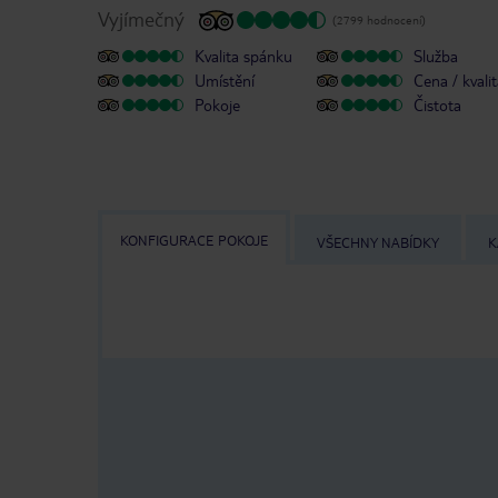
Vyjímečný
(2799 hodnocení)
Kvalita spánku
Služba
Umístění
Cena / kvali
Pokoje
Čistota
KONFIGURACE POKOJE
VŠECHNY NABÍDKY
K