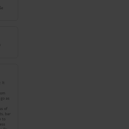
vše
ý
 It
 go as
ss of
ts, bar
e to