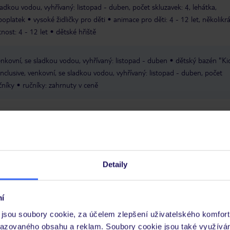
ladkou vodou, vyhřívaný: listopad - duben, počet skluzavek: 4, lehátka,
 poplatek
vysoké židličky pro děti
animace pro děti: 4 - 12 let, několikr
nost: 4 - 12 let
dětské hřiště
enkovní, se sladkou vodou, vyhřívaný: listopad - duben
dětský bazén "Ki
 inclusive, venkovní, se sladkou vodou, vyhřívaný: listopad - duben, počet
čníky
ručníky: zahrnuty v ceně
ně 08:00 - 21:00
volejbal
stolní tenis
to v ceně all inclusive
tenis: osvětlení: denně, platba v hotovosti
sportovní aktivity několikrát v týdnu
mezinárodní animační program p
Detaily
nenáročný animační program denně
tematické večery
představení něk
olikrát v týdnu
živá hudba několikrát v týdnu
boccia v ceně
šipky v 
í
bankomat v hotelu
zahrada
lékař
Wi-Fi: ve společných prostorách:
jsou soubory cookie, za účelem zlepšení uživatelského komfort
 baru: v ceně, u bazénu: v ceně
prádelna: za poplatek
služby
razovaného obsahu a reklam. Soubory cookie jsou také využívá