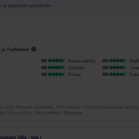
y se zdravotním postižením
 je TripAdvisor
Kvalita spánku
Služ
Umístění
Cena 
Pokoje
Čisto
lému s hlučností klimatizace nám byl pan
yl milý a vstřícný. Úklid perfektní .Děkujeme
uxusní jídlo , top !