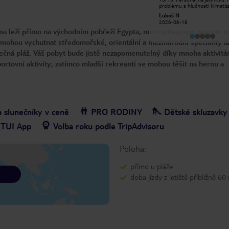
excellent: the service, the
problému s hlučností klimatiz
atmosphere, the food, and the
nám byl pan Mohamed plně k
Leila K
Luboš N
overall organization. A huge thank
dispozici. Vždy byl milý a vstří
2026-08-05
2026-06-18
you to the entertainment team for
Úklid perfektní .Děkujeme
oma leží přímo na východním pobřeží Egypta, mezi úchvatným Rudým 
making every day full of smiles,
energy, and great memories! A very
e mohou vychutnat středomořské, orientální a mezinárodní speciality a
special thanks to Kirill. He truly left a
lasting impression on me with his
ísečná pláž. Váš pobyt bude jistě nezapomenutelný díky mnoha aktivitá
charisma, kindness, and sincerity. He
always knew how to lift everyone’s
rtovní aktivity, zatímco mladší rekreanti se mohou těšit na hernu a
spirits, create a warm atmosphere,
and make the vacation even more
enjoyable. I will definitely come back
again and will happily recommend
this hotel to all my friends and
family! ❤️
a slunečníky v ceně
PRO RODINY
Dětské skluzavky
 TUI App
Volba roku podle TripAdvisoru
Poloha:
přímo u pláže
doba jízdy z letiště přibližně 60