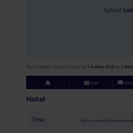
Vybrat
Let
Popis nabídky platí pro odlety
od
1 května 2026
do
2 lis
Hotel
Hodno
top
Hotel
Pláž
přímo u písečné a soukromé