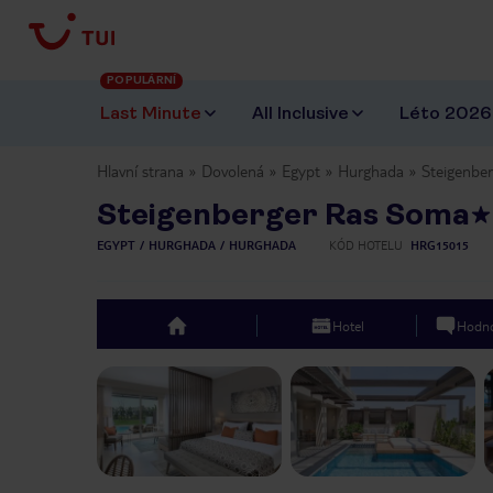
POPULÁRNÍ
Last Minute
All Inclusive
Léto 2026
Hlavní strana
Dovolená
Egypt
Hurghada
Steigenbe
Steigenberger Ras Soma
EGYPT
HURGHADA
HURGHADA
KÓD HOTELU
HRG15015
Hotel
Hodno
top
Previous slide