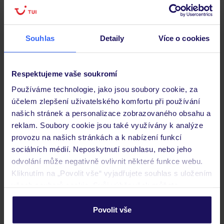
Pokoje
Souhlas
Detaily
Více o cookies
Stravování
Respektujeme vaše soukromí
Důležité informace
Používáme technologie, jako jsou soubory cookie, za
účelem zlepšení uživatelského komfortu při používání
našich stránek a personalizace zobrazovaného obsahu a
reklam. Soubory cookie jsou také využívány k analýze
Často kladené otázky
provozu na našich stránkách a k nabízení funkcí
sociálních médií. Neposkytnutí souhlasu, nebo jeho
Jaké doklady jsou potřebné při cestování?
odvolání může negativně ovlivnit některé funkce webu.
Budeme ubytováni ihned po příjezdu do hotelu?
Kliknutím na „Povolit vše“ vyjadřujete souhlas s uložením
Kam jít po přistání a vyzvednutí zavazadel?
všech souborů cookie. Svůj výběr však můžete
Zobrazit další
personalizovat v sekci „Personalizace“.
Povolit vše
Podrobné informace o souborech cookie naleznete v