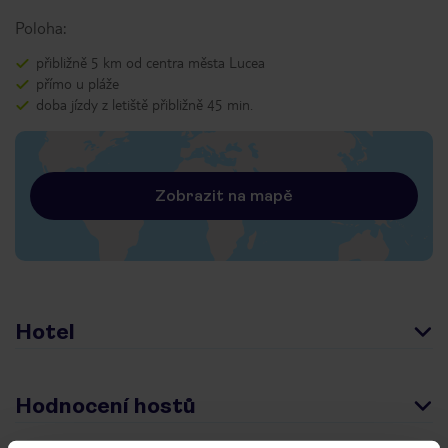
Poloha:
přibližně 5 km od centra města Lucea
přímo u pláže
doba jízdy z letiště přibližně 45 min.
Zobrazit na mapě
Hotel
Hodnocení hostů