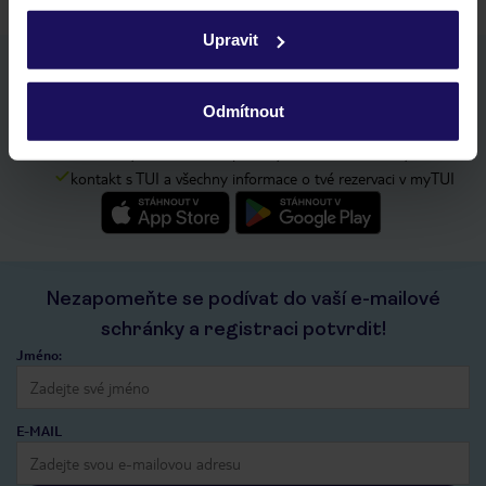
zásadách používání souborů cookie
a
zásadách
Upravit
ochrany osobních údajů.
Stáhněte si bezplatnou aplikaci TUI
rychlé vyhledávání a prohlížení nabídek
Odmítnout
seznam oblíbených nabídek a možnost jejich sdílení
historie vyhledávání a naposledy zobrazené nabídky
kontakt s TUI a všechny informace o tvé rezervaci v myTUI
Nezapomeňte se podívat do vaší e-mailové
schránky a registraci potvrdit!
Jméno:
E-MAIL