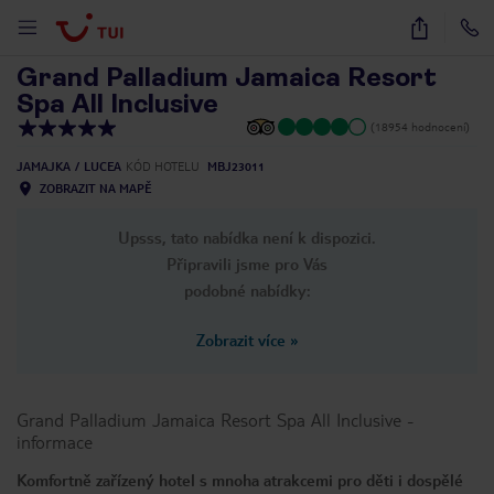
1
/
63
Grand Palladium Jamaica Resort
Spa All Inclusive
(18954 hodnocení)
JAMAJKA
LUCEA
KÓD HOTELU
MBJ23011
ZOBRAZIT NA MAPĚ
Upsss, tato nabídka není k dispozici.
Připravili jsme pro Vás
podobné nabídky:
Zobrazit více
»
Grand Palladium Jamaica Resort Spa All Inclusive
-
informace
Komfortně zařízený hotel s mnoha atrakcemi pro děti i dospělé