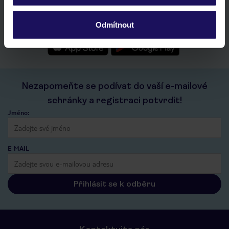
seznam oblíbených nabídek a možnost jejich sdílení
historie vyhledávání a naposledy zobrazené nabídky
Odmítnout
kontakt s TUI a všechny informace o tvé rezervaci v myTUI
Nezapomeňte se podívat do vaší e-mailové
schránky a registraci potvrdit!
Jméno:
E-MAIL
Přihlásit se k odběru