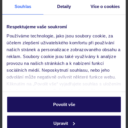
Souhlas
Detaily
Více o cookies
Důležité informace
Respektujeme vaše soukromí
Používáme technologie, jako jsou soubory cookie, za
účelem zlepšení uživatelského komfortu při používání
Často kladené otázky
našich stránek a personalizace zobrazovaného obsahu a
Jaké doklady jsou potřebné při cestování?
reklam. Soubory cookie jsou také využívány k analýze
Budeme ubytováni ihned po příjezdu do hotelu?
provozu na našich stránkách a k nabízení funkcí
Kam jít po přistání a vyzvednutí zavazadel?
sociálních médií. Neposkytnutí souhlasu, nebo jeho
odvolání může negativně ovlivnit některé funkce webu.
Zobrazit další
Kliknutím na „Povolit vše“ vyjadřujete souhlas s uložením
všech souborů cookie. Svůj výběr však můžete
personalizovat v sekci „Personalizace“.
Povolit vše
Podrobné informace o souborech cookie naleznete v
Stáhněte si bezplatnou aplikaci TUI
zásadách používání souborů cookie
a
zásadách
Upravit
rychlé vyhledávání a prohlížení nabídek
ochrany osobních údajů.