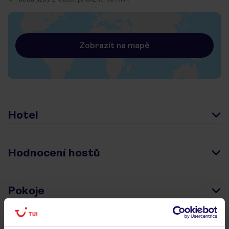
Zobrazit na mapě
Hotel
Hodnocení hostů
Pokoje
Stravování