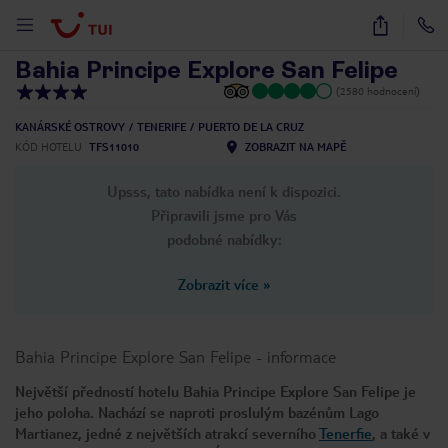
1
/
34
Bahia Principe Explore San Felipe
(2580 hodnocení)
KANÁRSKÉ OSTROVY
TENERIFE
PUERTO DE LA CRUZ
KÓD HOTELU
TFS11010
ZOBRAZIT NA MAPĚ
Upsss, tato nabídka není k dispozici.
Připravili jsme pro Vás
podobné nabídky:
Zobrazit více
»
Bahia Principe Explore San Felipe
-
informace
Největší předností hotelu Bahia Principe Explore San Felipe je
jeho poloha. Nachází se naproti proslulým bazénům Lago
Martianez, jedné z největších atrakcí severního
Tenerfie
, a také v