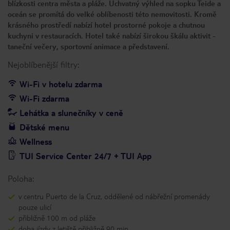
blízkosti centra města a pláže. Úchvatný výhled na sopku Teide a
oceán se promítá do velké oblíbenosti této nemovitosti. Kromě
krásného prostředí nabízí hotel prostorné pokoje a chutnou
kuchyni v restauracích. Hotel také nabízí širokou škálu aktivit -
taneční večery, sportovní animace a představení.
Nejoblíbenější filtry:
Wi-Fi v hotelu zdarma
Wi-Fi zdarma
Lehátka a slunečníky v ceně
Dětské menu
Wellness
TUI Service Center 24/7 + TUI App
Poloha:
v centru Puerto de la Cruz, oddělené od nábřežní promenády
pouze ulicí
přibližně 100 m od pláže
doba jízdy z letiště přibližně 90 min.