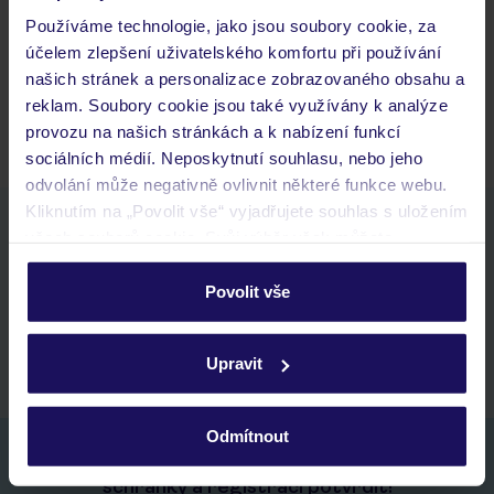
Budeme ubytováni ihned po příjezdu do hotelu?
Používáme technologie, jako jsou soubory cookie, za
Kam jít po přistání a vyzvednutí zavazadel?
účelem zlepšení uživatelského komfortu při používání
našich stránek a personalizace zobrazovaného obsahu a
Zobrazit další
reklam. Soubory cookie jsou také využívány k analýze
provozu na našich stránkách a k nabízení funkcí
sociálních médií. Neposkytnutí souhlasu, nebo jeho
odvolání může negativně ovlivnit některé funkce webu.
Kliknutím na „Povolit vše“ vyjadřujete souhlas s uložením
Stáhněte si bezplatnou aplikaci TUI
všech souborů cookie. Svůj výběr však můžete
rychlé vyhledávání a prohlížení nabídek
personalizovat v sekci „Personalizace“.
seznam oblíbených nabídek a možnost jejich sdílení
Povolit vše
historie vyhledávání a naposledy zobrazené nabídky
Podrobné informace o souborech cookie naleznete v
kontakt s TUI a všechny informace o tvé rezervaci v myTUI
zásadách používání souborů cookie
a
zásadách
Upravit
ochrany osobních údajů.
Odmítnout
Nezapomeňte se podívat do vaší e-mailové
schránky a registraci potvrdit!