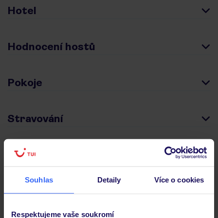
Hotel
Hodnocení hostů
Pokoje
Stravování
Důležité informace
Souhlas
Detaily
Více o cookies
Často kladené otázky
Jaké doklady jsou potřebné při cestování?
Respektujeme vaše soukromí