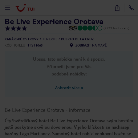
1
/
28
Be Live Experience Orotava
(2733 hodnocení)
KANÁRSKÉ OSTROVY
TENERIFE
PUERTO DE LA CRUZ
KÓD HOTELU
TFS11063
ZOBRAZIT NA MAPĚ
Upsss, tato nabídka není k dispozici.
Připravili jsme pro Vás
podobné nabídky:
Zobrazit více
»
Be Live Experience Orotava
-
informace
Čtyřhvězdičkový hotel Be Live Experience Orotava svým hostům
jistě poskytne skvělou dovolenou. V jeho blízkosti se nacházejí
bazény Lago Martianez. Samotný hotel nabízí venkovní bazén se