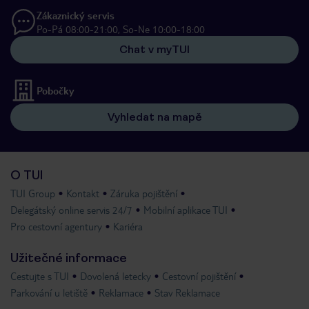
Zákaznický servis
Po-Pá 08:00-21:00, So-Ne 10:00-18:00
Chat v myTUI
Pobočky
Vyhledat na mapě
O TUI
TUI Group
Kontakt
Záruka pojištění
Delegátský online servis 24/7
Mobilní aplikace TUI
Pro cestovní agentury
Kariéra
Užitečné informace
Cestujte s TUI
Dovolená letecky
Cestovní pojištění
Parkování u letiště
Reklamace
Stav Reklamace