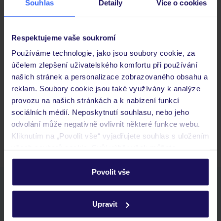
Souhlas
Detaily
Více o cookies
Důležité informace
Respektujeme vaše soukromí
Používáme technologie, jako jsou soubory cookie, za
Často kladené otázky
účelem zlepšení uživatelského komfortu při používání
našich stránek a personalizace zobrazovaného obsahu a
Jaké doklady jsou potřebné při cestování?
reklam. Soubory cookie jsou také využívány k analýze
Budeme ubytováni ihned po příjezdu do hotelu?
provozu na našich stránkách a k nabízení funkcí
Kam jít po přistání a vyzvednutí zavazadel?
sociálních médií. Neposkytnutí souhlasu, nebo jeho
Zobrazit další
odvolání může negativně ovlivnit některé funkce webu.
Kliknutím na „Povolit vše“ vyjadřujete souhlas s uložením
všech souborů cookie. Svůj výběr však můžete
personalizovat v sekci „Personalizace“.
Povolit vše
Stáhněte si bezplatnou aplikaci TUI
Podrobné informace o souborech cookie naleznete v
zásadách používání souborů cookie
a
zásadách
rychlé vyhledávání a prohlížení nabídek
Upravit
ochrany osobních údajů.
seznam oblíbených nabídek a možnost jejich sdílení
historie vyhledávání a naposledy zobrazené nabídky