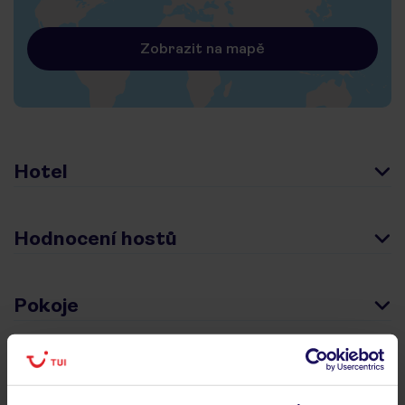
Zobrazit na mapě
Hotel
Hodnocení hostů
Pokoje
Stravování