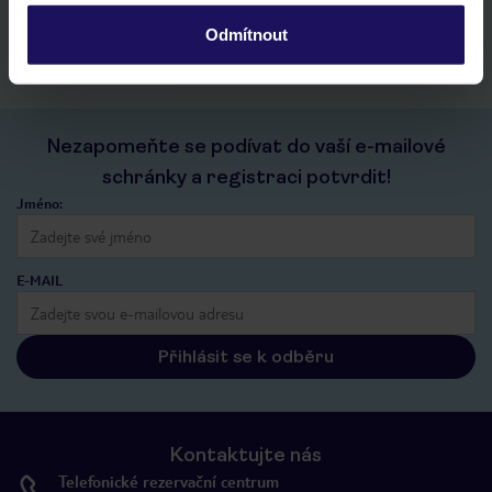
kontakt s TUI a všechny informace o tvé rezervaci v myTUI
Odmítnout
Nezapomeňte se podívat do vaší e-mailové
schránky a registraci potvrdit!
Jméno:
E-MAIL
Přihlásit se k odběru
Kontaktujte nás
Telefonické rezervační centrum