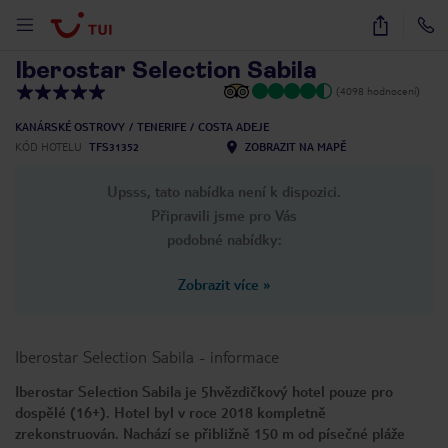
1
/
36
Iberostar Selection Sabila
(4098 hodnocení)
KANÁRSKÉ OSTROVY
TENERIFE
COSTA ADEJE
KÓD HOTELU
TFS31352
ZOBRAZIT NA MAPĚ
Upsss, tato nabídka není k dispozici.
Připravili jsme pro Vás
podobné nabídky:
Zobrazit více
»
Iberostar Selection Sabila
-
informace
Iberostar Selection Sabila je 5hvězdičkový hotel pouze pro
dospělé (16+). Hotel byl v roce 2018 kompletně
zrekonstruován. Nachází se přibližně 150 m od písečné pláže