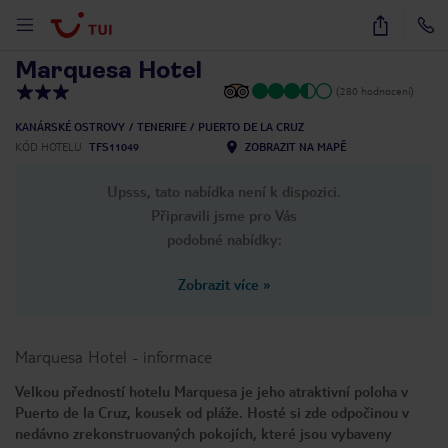
1
/
17
Marquesa Hotel
(280 hodnocení)
KANÁRSKÉ OSTROVY
TENERIFE
PUERTO DE LA CRUZ
KÓD HOTELU
TFS11049
ZOBRAZIT NA MAPĚ
Upsss, tato nabídka není k dispozici.
Připravili jsme pro Vás
podobné nabídky:
Zobrazit více
»
Marquesa Hotel
-
informace
Velkou předností hotelu Marquesa je jeho atraktivní poloha v
Puerto de la Cruz, kousek od pláže. Hosté si zde odpočinou v
nedávno zrekonstruovaných pokojích, které jsou vybaveny