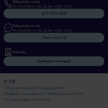
Zákaznický servis
Po-Pá 08:00-21:00, So-Ne 10:00-18:00
277 270 059
Zákaznický servis
Po-Pá 08:00-21:00, So-Ne 10:00-18:00
Chat v myTUI
Pobočky
Vyhledat na mapě
O TUI
TUI Group
Kontakt
Záruka pojištění
Delegátský online servis 24/7
Mobilní aplikace TUI
Pro cestovní agentury
Kariéra