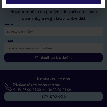
Nezapomeňte se podívat do vaší e-mailové
schránky a registraci potvrdit!
Jméno:
E-MAIL
Přihlásit se k odběru
Kontaktujte nás
Telefonické rezervační centrum
Po-Pá 08:00-21:00, So-Ne 09:00-21:00
277 270 059