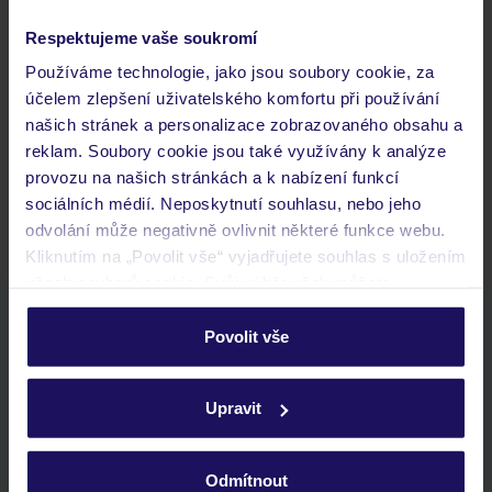
Respektujeme vaše soukromí
Často kladené otázky
Používáme technologie, jako jsou soubory cookie, za
Jaké doklady jsou potřebné při cestování?
účelem zlepšení uživatelského komfortu při používání
Budeme ubytováni ihned po příjezdu do hotelu?
našich stránek a personalizace zobrazovaného obsahu a
Kam jít po přistání a vyzvednutí zavazadel?
reklam. Soubory cookie jsou také využívány k analýze
provozu na našich stránkách a k nabízení funkcí
Zobrazit další
sociálních médií. Neposkytnutí souhlasu, nebo jeho
odvolání může negativně ovlivnit některé funkce webu.
Kliknutím na „Povolit vše“ vyjadřujete souhlas s uložením
všech souborů cookie. Svůj výběr však můžete
personalizovat v sekci „Personalizace“.
Stáhněte si bezplatnou aplikaci TUI
Povolit vše
rychlé vyhledávání a prohlížení nabídek
Podrobné informace o souborech cookie naleznete v
seznam oblíbených nabídek a možnost jejich sdílení
zásadách používání souborů cookie
a
zásadách
historie vyhledávání a naposledy zobrazené nabídky
Upravit
ochrany osobních údajů.
kontakt s TUI a všechny informace o tvé rezervaci v myTUI
Odmítnout