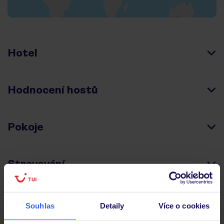
Hotel
Hodnocení hostů
Pokoje
Stravování
Důležité informace
Souhlas
Detaily
Více o cookies