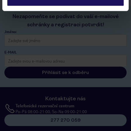
Nezapomeňte se podívat do vaší e-mailové
schránky a registraci potvrdit!
Jméno:
E-MAIL
Přihlásit se k odběru
Kontaktujte nás
Telefonické rezervační centrum
Po-Pá 08:00-21:00, So-Ne 09:00-21:00
277 270 059