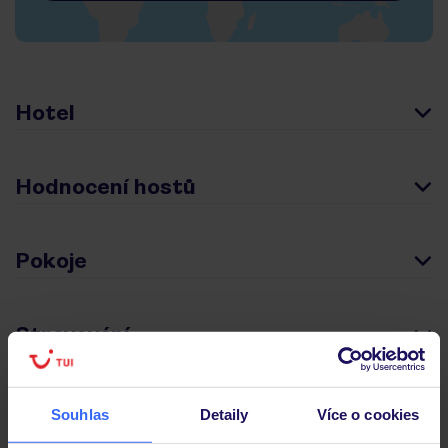
Hotel
Hodnocení hostů
Pokoje
Stravování
Důležité informace
Souhlas
Detaily
Více o cookies