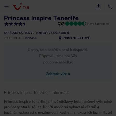
1
/
56
Princess Inspire Tenerife
(4495 hodnocení)
KANÁRSKÉ OSTROVY
TENERIFE
COSTA ADEJE
KÓD HOTELU
TFS31016
ZOBRAZIT NA MAPĚ
Upsss, tato nabídka není k dispozici.
Připravili jsme pro Vás
podobné nabídky:
Zobrazit více
»
Princess Inspire Tenerife
-
informace
Princess Inspire Tenerife je 4hvězdičkový hotel určený výhradně
pro hosty starší 16 let. Nabízí moderní vybavení včetně 4
bazénů, restaurací s mezinárodní kuchyní a luxusních lázní. Hotel