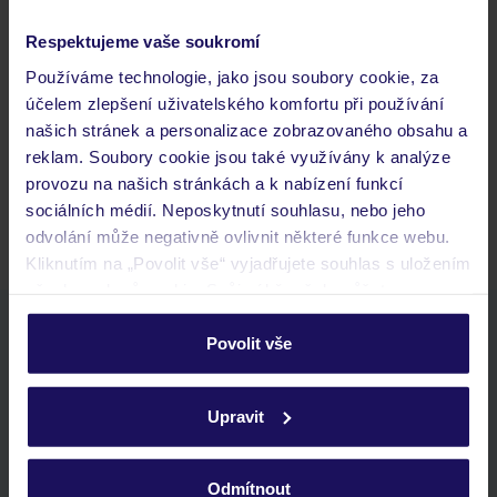
Respektujeme vaše soukromí
Často kladené otázky
Používáme technologie, jako jsou soubory cookie, za
Jaké doklady jsou potřebné při cestování?
účelem zlepšení uživatelského komfortu při používání
Budeme ubytováni ihned po příjezdu do hotelu?
našich stránek a personalizace zobrazovaného obsahu a
Kam jít po přistání a vyzvednutí zavazadel?
reklam. Soubory cookie jsou také využívány k analýze
provozu na našich stránkách a k nabízení funkcí
Zobrazit další
sociálních médií. Neposkytnutí souhlasu, nebo jeho
odvolání může negativně ovlivnit některé funkce webu.
Kliknutím na „Povolit vše“ vyjadřujete souhlas s uložením
všech souborů cookie. Svůj výběr však můžete
personalizovat v sekci „Personalizace“.
Stáhněte si bezplatnou aplikaci TUI
Povolit vše
rychlé vyhledávání a prohlížení nabídek
Podrobné informace o souborech cookie naleznete v
seznam oblíbených nabídek a možnost jejich sdílení
zásadách používání souborů cookie
a
zásadách
historie vyhledávání a naposledy zobrazené nabídky
Upravit
ochrany osobních údajů.
kontakt s TUI a všechny informace o tvé rezervaci v myTUI
Odmítnout