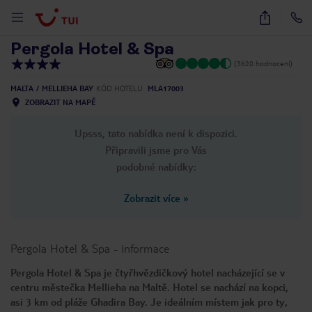
1
/
34
Pergola Hotel & Spa
(3620 hodnocení)
MALTA
MELLIEHA BAY
KÓD HOTELU
MLA17003
ZOBRAZIT NA MAPĚ
Upsss, tato nabídka není k dispozici.
Připravili jsme pro Vás
podobné nabídky:
Zobrazit více
»
Pergola Hotel & Spa
-
informace
Pergola Hotel & Spa je čtyřhvězdičkový hotel nacházející se v
centru městečka Mellieha na Maltě. Hotel se nachází na kopci,
asi 3 km od pláže Ghadira Bay. Je ideálním místem jak pro ty,