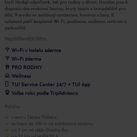
kteří hledají odpočinek, tak pro rodiny s dětmi. Hostům jsou k
dispozici dva venkovní bazény, krytý bazén a brouzdaliště pro
děti. V areálu se nacházejí restaurace, kavárny a bary. K
vybavení patří bezplatné Wi-Fi, posilovna, wellness centrum a
parkoviště.
Nejoblíbenější filtry:
Wi-Fi v hotelu zdarma
Wi-Fi zdarma
PRO RODINY
Wellness
TUI Service Center 24/7 + TUI App
Volba roku podle TripAdvisoru
Poloha:
v centru Zátoka Mellieha
na kopci, asi 200 m od autobusové zastávky
cca 3 km od pláže Ghadira Bay
cca 24 km od letiště MLA