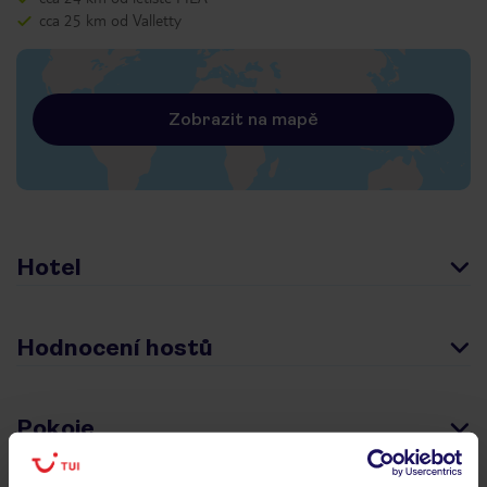
cca 25 km od Valletty
Zobrazit na mapě
Hotel
Hodnocení hostů
Pokoje