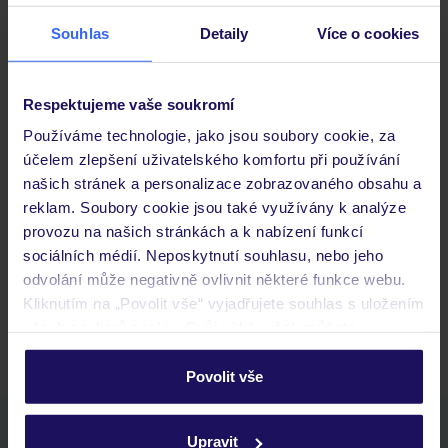
Stravování
Souhlas
Detaily
Více o cookies
Důležité informace
Respektujeme vaše soukromí
Používáme technologie, jako jsou soubory cookie, za
účelem zlepšení uživatelského komfortu při používání
Často kladené otázky
našich stránek a personalizace zobrazovaného obsahu a
reklam. Soubory cookie jsou také využívány k analýze
Jaké doklady jsou potřebné při cestování?
provozu na našich stránkách a k nabízení funkcí
Budeme ubytováni ihned po příjezdu do hotelu?
sociálních médií. Neposkytnutí souhlasu, nebo jeho
Kam jít po přistání a vyzvednutí zavazadel?
odvolání může negativně ovlivnit některé funkce webu.
Kliknutím na „Povolit vše“ vyjadřujete souhlas s uložením
Zobrazit další
všech souborů cookie. Svůj výběr však můžete
personalizovat v sekci „Personalizace“.
Povolit vše
Podrobné informace o souborech cookie naleznete v
zásadách používání souborů cookie
a
zásadách
Stáhněte si bezplatnou aplikaci TUI
Upravit
ochrany osobních údajů.