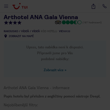
1
/
28
Arthotel ANA Gala Vienna
(187 hodnocení)
RAKOUSKO
VÍDEŇ
VÍDEŇ
KÓD HOTELU
VIE10133
ZOBRAZIT NA MAPĚ
Upsss, tato nabídka není k dispozici.
Připravili jsme pro Vás
podobné nabídky:
Zobrazit více
»
Arthotel ANA Gala Vienna
-
informace
Popis hotelu byl přeložen z angličtiny pomocí nástroje DeepL
Nejoblíbenější filtry: