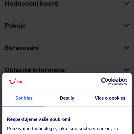
Hodnocení hostů
Pokoje
Stravování
Důležité informace
Často kladené otázky
Souhlas
Detaily
Více o cookies
Jaké doklady jsou potřebné při cestování?
Budeme ubytováni ihned po příjezdu do hotelu?
Respektujeme vaše soukromí
Kam jít po přistání a vyzvednutí zavazadel?
Používáme technologie, jako jsou soubory cookie, za
Zobrazit další