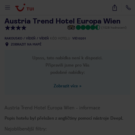
1
/
27
Austria Trend Hotel Europa Wien
(1028 hodnocení)
RAKOUSKO
VÍDEŇ
VÍDEŇ
KÓD HOTELU
VIE10201
ZOBRAZIT NA MAPĚ
Upsss, tato nabídka není k dispozici.
Připravili jsme pro Vás
podobné nabídky:
Zobrazit více
»
Austria Trend Hotel Europa Wien
-
informace
Popis hotelu byl přeložen z angličtiny pomocí nástroje DeepL
Nejoblíbenější filtry: