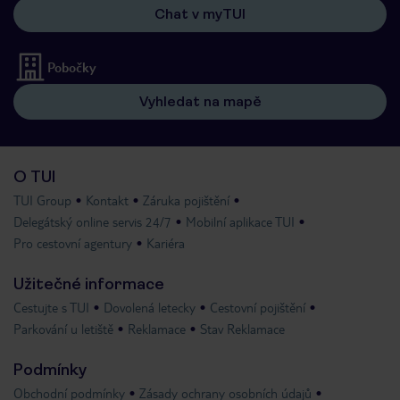
Chat v myTUI
Pobočky
Vyhledat na mapě
O TUI
TUI Group
Kontakt
Záruka pojištění
Delegátský online servis 24/7
Mobilní aplikace TUI
Pro cestovní agentury
Kariéra
Užitečné informace
Cestujte s TUI
Dovolená letecky
Cestovní pojištění
Parkování u letiště
Reklamace
Stav Reklamace
Podmínky
Obchodní podmínky
Zásady ochrany osobních údajů