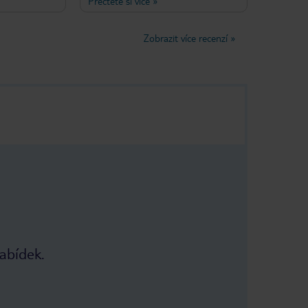
Přečtěte si více
»
eště před
bylo, že malovali exteriér hotelu dva
nou velikost
dny, kdy jsme tam byli (říjen)
uznána a
Všechna okna byla pokryta velkým
Zobrazit více recenzí
»
 doby jsme
kusem plastu! Místo bylo čisté, tiché
ístnosti - opět
a pohodlné.
ažer během
má podle mého
klady. Pokoje
olády a kávovar
y. Lokalita je
ení nic jiného,
směrech se
 mini marketu
Doporučeno (:
nabídek.