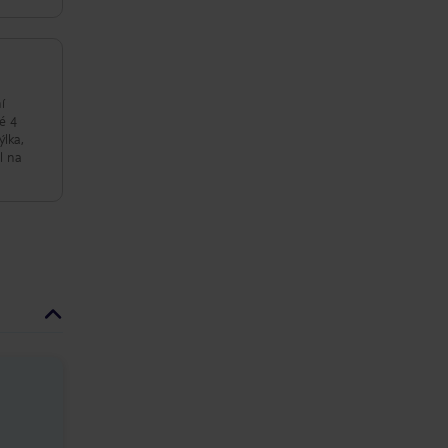
í
é 4
ýlka,
l na