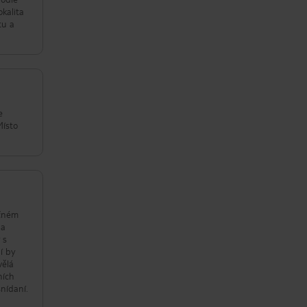
okalita
tu a
e
Místo
ačném
 a
 s
í by
vělá
ních
snídaní.