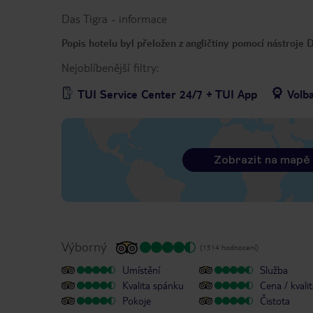
Das Tigra
-
informace
Popis hotelu byl přeložen z angličtiny pomocí nástroje
Nejoblíbenější filtry:
TUI Service Center 24/7 + TUI App
Volb
Zobrazit na mapě
Výborný
(1514 hodnocení)
Umístění
Služba
Kvalita spánku
Cena / kvali
Pokoje
Čistota