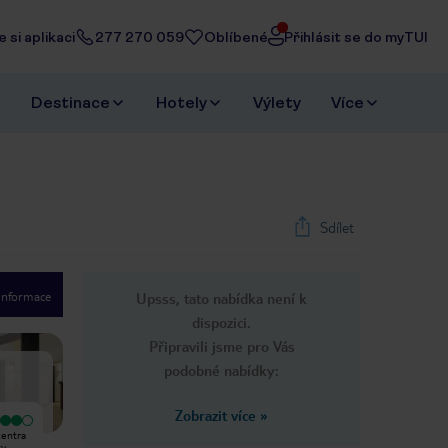
 si aplikaci
277 270 059
Oblíbené
Přihlásit se do myTUI
Destinace
Hotely
Výlety
Více
Sdílet
 informace
Upsss, tato nabídka není k
1
/
36
dispozici.
Next slide
Připravili jsme pro Vás
podobné nabídky:
Zobrazit více
»
Vyjímečný
Velmi dobrý
centra
5 dní ve Vídni s přítelem v lednu.
Hotel byl pěkný, personál skvělý ve
y.
Vybral si hotel pro umístění s
vynikající poloze. Doporučil bych