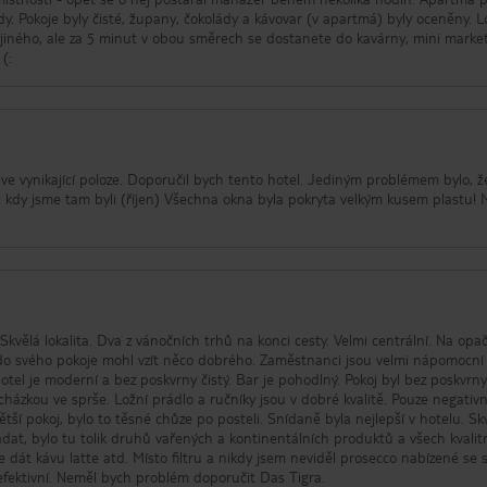
dy. Pokoje byly čisté, župany, čokolády a kávovar (v apartmá) byly oceněny. L
ic jiného, ale za 5 minut v obou směrech se dostanete do kavárny, mini marke
(:
 ve vynikající poloze. Doporučil bych tento hotel. Jediným problémem bylo, ž
, kdy jsme tam byli (říjen) Všechna okna byla pokryta velkým kusem plastu! 
Skvělá lokalita. Dva z vánočních trhů na konci cesty. Velmi centrální. Na op
si do svého pokoje mohl vzít něco dobrého. Zaměstnanci jsou velmi nápomocní
tel je moderní a bez poskvrny čistý. Bar je pohodlný. Pokoj byl bez poskvrny
házkou ve sprše. Ložní prádlo a ručníky jsou v dobré kvalitě. Pouze negativn
ětší pokoj, bylo to těsné chůze po posteli. Snídaně byla nejlepší v hotelu. Sk
žádat, bylo tu tolik druhů vařených a kontinentálních produktů a všech kvalit
 dát kávu latte atd. Místo filtru a nikdy jsem neviděl prosecco nabízené se 
 efektivní. Neměl bych problém doporučit Das Tigra.