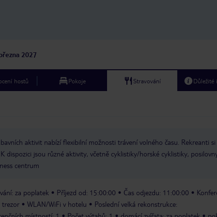
března 2027
cení hostů
Pokoje
Stravování
Důležité
bavních aktivit nabízí flexibilní možnosti trávení volného času. Rekreanti 
K dispozici jsou různé aktivity, včetně cyklistiky/horské cyklistiky, posilovn
tness centrum
vání: za poplatek
Příjezd od: 15:00:00
Čas odjezdu: 11:00:00
Konfer
 trezor
WLAN/WiFi v hotelu
Poslední velká rekonstrukce:
enčních místností: 1
Počet výtahů: 1
domácí zvířata: za poplatek
po