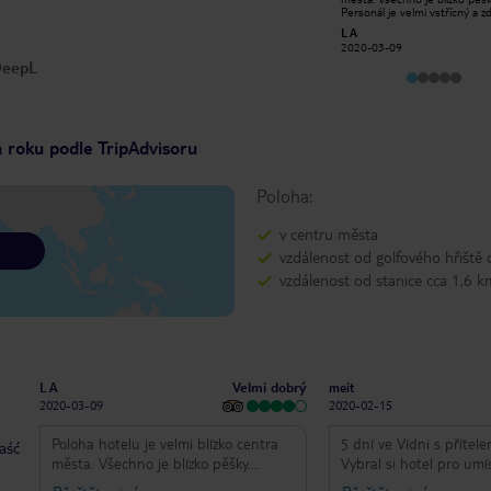
Hotel je skvěle umístěn pro všechny
Personál je velmi vstřícný a zd
hlavní památky, 5 - 10 minut chůze a
Pokoj je velmi čistý a bez hlu
robertslm
L A
jste v paláci Hofburg nebo Stephens
snídaně má kvalitu a množstv
2019-12-15
2020-03-09
Platz. V docházkové vzdálenosti jsou
 DeepL
také 4 hlavní vánoční trhy. Pěkný
boutique pocit do hotelu, přátelský
servis a dobrá snídaně. Spouští se
jen podestýlka, podivné tenké
jednoduché přikrývky a nejtenčí
polštáře, které byste si mohli přát.
a roku podle TripAdvisoru
Doporučujeme tento hotel na
okružní výlet do Vídně
Poloha:
v centru města
vzdálenost od golfového hřiště
vzdálenost od stanice cca 1,6 k
Velmi dobrý
L A
meit
2020-03-09
2020-02-15
Poloha hotelu je velmi blízko centra
5 dní ve Vídni s přítel
taść
města. Všechno je blízko pěšky.
Vybral si hotel pro umí
Personál je velmi vstřícný a zdvořilý.
dobrými recenzemi a to