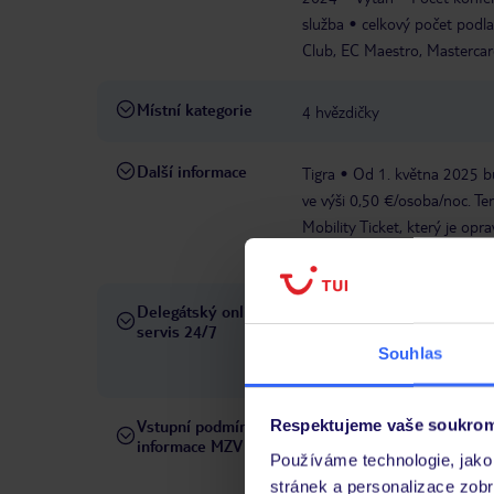
služba
celkový počet podlaž
Club, EC Maestro, Mastercar
Místní kategorie
4 hvězdičky
Další informace
Tigra
Od 1. května 2025 bu
ve výši 0,50 €/osoba/noc. Te
Mobility Ticket, který je op
Jízdenku obdržíte od hostite
Delegátský online
Ve Vámi rezervovaném hotelu
servis 24/7
telefonicky, SMS a přes chat
Souhlas
pobytových místech a jazyko
Respektujeme vaše soukrom
Vstupní podmínky a
Přečtěte si vstupní podmínky
informace MZV
Používáme technologie, jako 
stránek a personalizace zob