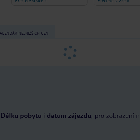
Přečtěte si více
»
Přečtěte si více
»
Pokoj je velmi čistý a bez hluku. Také
pro oba. Komunikace j
snídaně má kvalitu a množství
příjezdem požadující ji
místnosti byla rychle 
postaráno. Během naší
chtěli přejít do větší m
se o něj postaral man
ALENDÁŘ NEJNIŽŠÍCH CEN
několika hodin. Apart
názoru zcela stojí za ná
byly čisté, župany, čok
(v apartmá) byly oceněn
klidná ulice, na které n
ale za 5 minut v obou 
dostanete do kavárny,
a několika restaurací. 
Délku pobytu
i
datum zájezdu
, pro zobrazení 