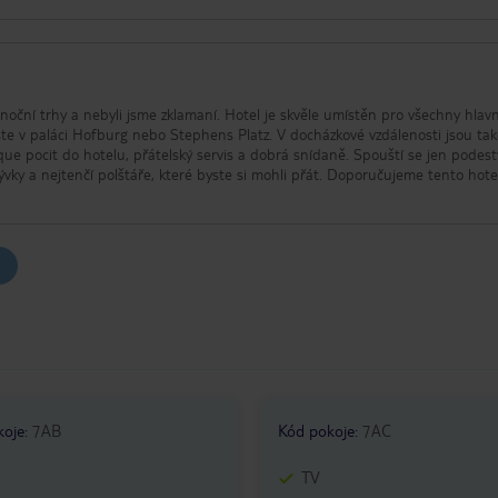
noční trhy a nebyli jsme zklamaní. Hotel je skvěle umístěn pro všechny hlavn
ste v paláci Hofburg nebo Stephens Platz. V docházkové vzdálenosti jsou tak
que pocit do hotelu, přátelský servis a dobrá snídaně. Spouští se jen podest
vky a nejtenčí polštáře, které byste si mohli přát. Doporučujeme tento hote
koje
:
7AB
Kód pokoje
:
7AC
TV