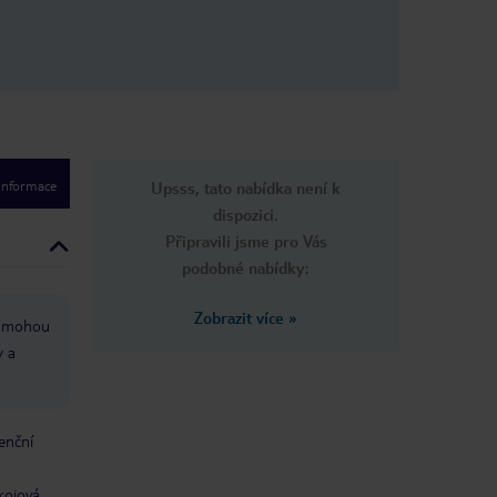
 informace
Upsss, tato nabídka není k
dispozici.
Připravili jsme pro Vás
podobné nabídky:
Zobrazit více
»
si mohou
y a
enční
kojová