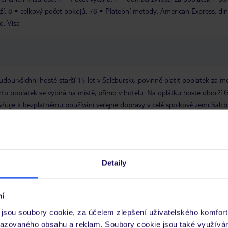
í: 8
celkový počet pokojů: 78
Platební metody: American Express, din
d, Visa
dou všichni hosté starší 15 let v Salcbursku povinně platit poplatek za mo
nto poplatek se vybírá na místě, přímo v hotelu. Na oplátku hosté obdrží 
ravňuje k bezplatnému používání veřejné dopravy v celé spolkové zemi Salcb
le při prvním přenocování.
 je péče poskytována pouze prostřednictvím TUI Service Center 24/7:
 v aplikaci TUI na myTUI. Podrobné informace o péči zástupce v jednotlivý
Detaily
vých požadavcích naleznete na www.tui.cz v záložce
Delegátský online ser
í
 a informace MZV týkající se země, do které cestujete.
.
jsou soubory cookie, za účelem zlepšení uživatelského komfort
razovaného obsahu a reklam. Soubory cookie jsou také využívá