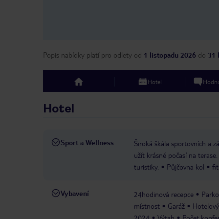
Popis nabídky platí pro odlety
od
1 listopadu 2026
do
31 
Hotel
Hodno
top
Hotel
Sport a Wellness
Široká škála sportovních a zá
užít krásné počasí na terase. 
turistiky.
Půjčovna kol
fi
Vybavení
24hodinová recepce
Parko
místnost
Garáž
Hotelový
2024
Výtah
Počet konfer