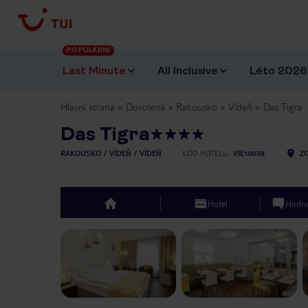
POPULÁRNÍ
Last Minute
All Inclusive
Léto 2026
Hlavní strana
Dovolená
Rakousko
Vídeň
Das Tigra
Das Tigra
RAKOUSKO
VÍDEŇ
VÍDEŇ
KÓD HOTELU
VIE10038
Z
Hotel
Hodno
top
Previous slide