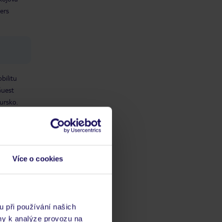
ers
bilitu
Guest
ursko.
ch
Více o cookies
vis 24/7
u při používání našich
ny k analýze provozu na