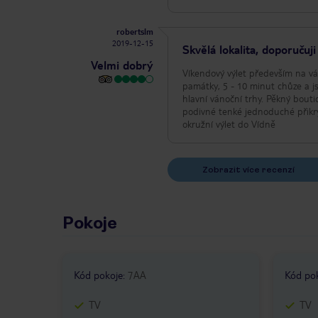
robertslm
2019-12-15
Skvělá lokalita, doporučuji
Velmi dobrý
Víkendový výlet především na vá
památky, 5 - 10 minut chůze a j
hlavní vánoční trhy. Pěkný bouti
podivné tenké jednoduché přikrý
okružní výlet do Vídně
Zobrazit více recenzí
Pokoje
Kód pokoje
:
7AA
Kód po
TV
TV