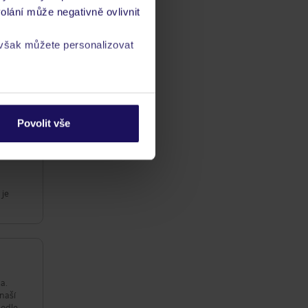
olání může negativně ovlivnit
 však můžete personalizovat
ba
a
zásadách ochrany
/ kvalitaść
ta
Povolit vše
 je
a.
naší
podle