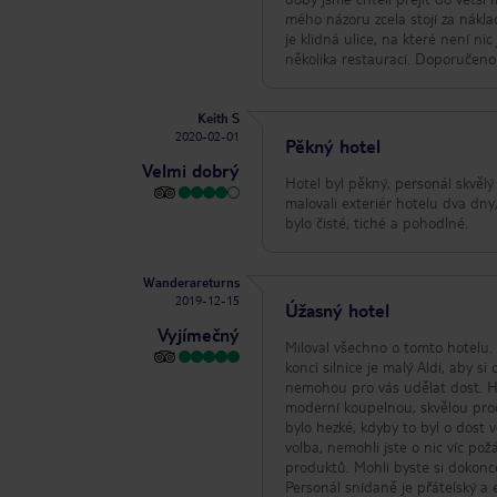
mého názoru zcela stojí za nákla
je klidná ulice, na které není n
několika restaurací. Doporučeno 
Keith S
2020-02-01
Pěkný hotel
Velmi dobrý
Hotel byl pěkný, personál skvělý
malovali exteriér hotelu dva dny
bylo čisté, tiché a pohodlné.
Wanderareturns
2019-12-15
Úžasný hotel
Vyjímečný
Miloval všechno o tomto hotelu. 
konci silnice je malý Aldi, aby 
nemohou pro vás udělat dost. Ho
moderní koupelnou, skvělou proc
bylo hezké, kdyby to byl o dost v
volba, nemohli jste o nic víc po
produktů. Mohli byste si dokonce
Personál snídaně je přátelský a