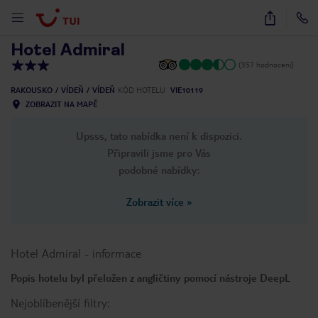
1
/
37
Hotel Admiral
(357 hodnocení)
RAKOUSKO
VÍDEŇ
VÍDEŇ
KÓD HOTELU
VIE10119
ZOBRAZIT NA MAPĚ
Upsss, tato nabídka není k dispozici.
Připravili jsme pro Vás
podobné nabídky:
Zobrazit více
»
Hotel Admiral
-
informace
Popis hotelu byl přeložen z angličtiny pomocí nástroje DeepL
Nejoblíbenější filtry: