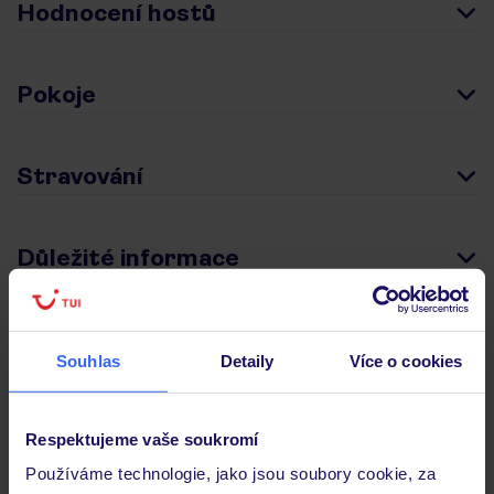
Hodnocení hostů
Pokoje
Stravování
Důležité informace
Často kladené otázky
Souhlas
Detaily
Více o cookies
Jaké doklady jsou potřebné při cestování?
Budeme ubytováni ihned po příjezdu do hotelu?
Respektujeme vaše soukromí
Kam jít po přistání a vyzvednutí zavazadel?
Používáme technologie, jako jsou soubory cookie, za
Zobrazit další