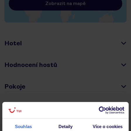
Zobrazit na mapě
Hotel
Hodnocení hostů
Pokoje
Stravování
Souhlas
Detaily
Více o cookies
Důležité informace