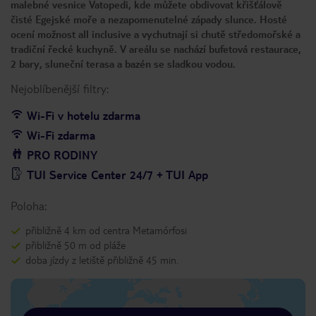
malebné vesnice Vatopedi, kde můžete obdivovat křišťálově
čisté Egejské moře a nezapomenutelné západy slunce. Hosté
ocení možnost all inclusive a vychutnají si chutě středomořské a
tradiční řecké kuchyně. V areálu se nachází bufetová restaurace,
2 bary, sluneční terasa a bazén se sladkou vodou.
Nejoblíbenější filtry:
Wi-Fi v hotelu zdarma
Wi-Fi zdarma
PRO RODINY
TUI Service Center 24/7 + TUI App
Poloha:
přibližně 4 km od centra Metamórfosi
přibližně 50 m od pláže
doba jízdy z letiště přibližně 45 min.