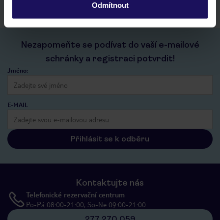
Odmítnout
Nezapomeňte se podívat do vaší e-mailové
schránky a registraci potvrdit!
Jméno:
E-MAIL
Přihlásit se k odběru
Kontaktujte nás
Telefonické rezervační centrum
Po-Pá 08:00-21:00, So-Ne 09:00-21:00
277 270 059