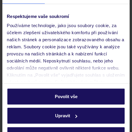
Respektujeme vaše soukromí
Často kladené otázky
Používáme technologie, jako jsou soubory cookie, za
účelem zlepšení uživatelského komfortu při používání
Jaké doklady jsou potřebné při cestování?
našich stránek a personalizace zobrazovaného obsahu a
Budeme ubytováni ihned po příjezdu do hotelu?
reklam. Soubory cookie jsou také využívány k analýze
Kam jít po přistání a vyzvednutí zavazadel?
provozu na našich stránkách a k nabízení funkcí
sociálních médií. Neposkytnutí souhlasu, nebo jeho
Zobrazit další
odvolání může negativně ovlivnit některé funkce webu.
Kliknutím na „Povolit vše“ vyjadřujete souhlas s uložením
všech souborů cookie. Svůj výběr však můžete
personalizovat v sekci „Personalizace“.
Povolit vše
Stáhněte si bezplatnou aplikaci TUI
Podrobné informace o souborech cookie naleznete v
rychlé vyhledávání a prohlížení nabídek
zásadách používání souborů cookie
a
zásadách
seznam oblíbených nabídek a možnost jejich sdílení
Upravit
ochrany osobních údajů.
historie vyhledávání a naposledy zobrazené nabídky
kontakt s TUI a všechny informace o tvé rezervaci v myTUI