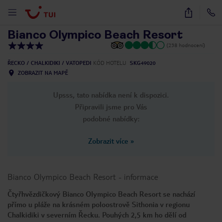
1
/
26
Bianco Olympico Beach Resort
(238 hodnocení)
ŘECKO
CHALKIDIKI
VATOPEDI
KÓD HOTELU
SKG49020
ZOBRAZIT NA MAPĚ
Upsss, tato nabídka není k dispozici.
Připravili jsme pro Vás
podobné nabídky:
Zobrazit více
»
Bianco Olympico Beach Resort
-
informace
Čtyřhvězdičkový Bianco Olympico Beach Resort se nachází
přímo u pláže na krásném poloostrově Sithonia v regionu
Chalkidiki v severním Řecku. Pouhých 2,5 km ho dělí od