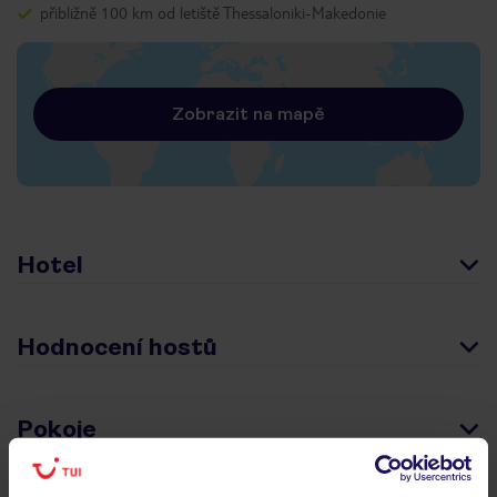
přibližně 100 km od letiště Thessaloniki-Makedonie
Zobrazit na mapě
Hotel
Hodnocení hostů
Pokoje