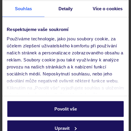
Stravování
Souhlas
Detaily
Více o cookies
Důležité informace
Respektujeme vaše soukromí
Používáme technologie, jako jsou soubory cookie, za
účelem zlepšení uživatelského komfortu při používání
Často kladené otázky
našich stránek a personalizace zobrazovaného obsahu a
reklam. Soubory cookie jsou také využívány k analýze
Jaké doklady jsou potřebné při cestování?
provozu na našich stránkách a k nabízení funkcí
Budeme ubytováni ihned po příjezdu do hotelu?
sociálních médií. Neposkytnutí souhlasu, nebo jeho
Kam jít po přistání a vyzvednutí zavazadel?
odvolání může negativně ovlivnit některé funkce webu.
Zobrazit další
Kliknutím na „Povolit vše“ vyjadřujete souhlas s uložením
všech souborů cookie. Svůj výběr však můžete
personalizovat v sekci „Personalizace“.
Povolit vše
Podrobné informace o souborech cookie naleznete v
Stáhněte si bezplatnou aplikaci TUI
zásadách používání souborů cookie
a
zásadách
Upravit
ochrany osobních údajů.
rychlé vyhledávání a prohlížení nabídek