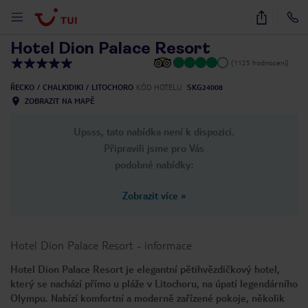
1
/
46
Hotel Dion Palace Resort
(1125 hodnocení)
ŘECKO
CHALKIDIKI
LITOCHORO
KÓD HOTELU
SKG24008
ZOBRAZIT NA MAPĚ
Upsss, tato nabídka není k dispozici.
Připravili jsme pro Vás
podobné nabídky:
Zobrazit více
»
Hotel Dion Palace Resort
-
informace
Hotel Dion Palace Resort je elegantní pětihvězdičkový hotel,
který se nachází přímo u pláže v Litochoru, na úpatí legendárního
Olympu. Nabízí komfortní a moderně zařízené pokoje, několik