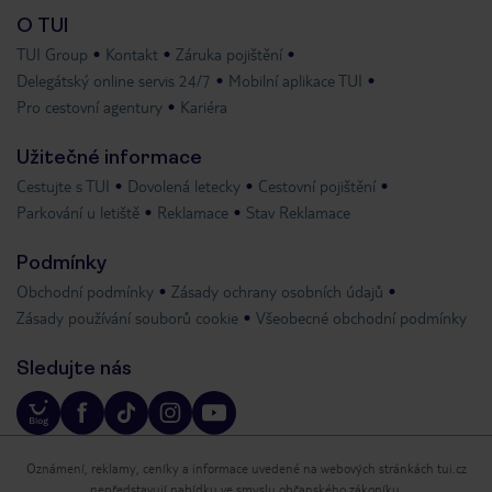
O TUI
TUI Group
Kontakt
Záruka pojištění
Delegátský online servis 24/7
Mobilní aplikace TUI
Pro cestovní agentury
Kariéra
Užitečné informace
Cestujte s TUI
Dovolená letecky
Cestovní pojištění
Parkování u letiště
Reklamace
Stav Reklamace
Podmínky
Obchodní podmínky
Zásady ochrany osobních údajů
Zásady používání souborů cookie
Všeobecné obchodní podmínky
Sledujte nás
Oznámení, reklamy, ceníky a informace uvedené na webových stránkách tui.cz
nepředstavují nabídku ve smyslu občanského zákoníku.