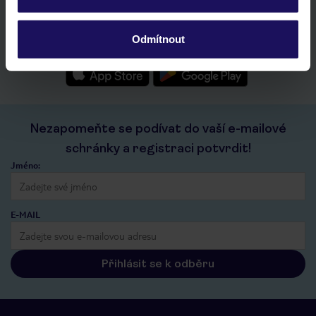
seznam oblíbených nabídek a možnost jejich sdílení
historie vyhledávání a naposledy zobrazené nabídky
Odmítnout
kontakt s TUI a všechny informace o tvé rezervaci v myTUI
Nezapomeňte se podívat do vaší e-mailové
schránky a registraci potvrdit!
Jméno:
E-MAIL
Přihlásit se k odběru