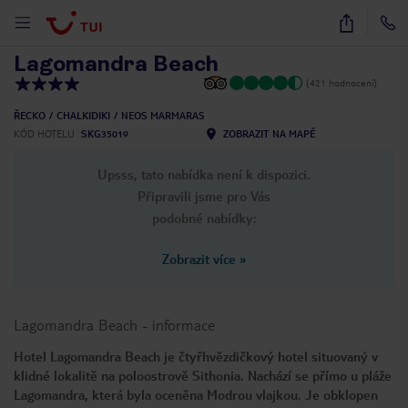
1
/
30
Lagomandra Beach
(421 hodnocení)
ŘECKO
CHALKIDIKI
NEOS MARMARAS
KÓD HOTELU
SKG35019
ZOBRAZIT NA MAPĚ
Upsss, tato nabídka není k dispozici.
Připravili jsme pro Vás
podobné nabídky:
Zobrazit více
»
Lagomandra Beach
-
informace
Hotel Lagomandra Beach je čtyřhvězdičkový hotel situovaný v
klidné lokalitě na poloostrově Sithonia. Nachází se přímo u pláže
Lagomandra, která byla oceněna Modrou vlajkou. Je obklopen