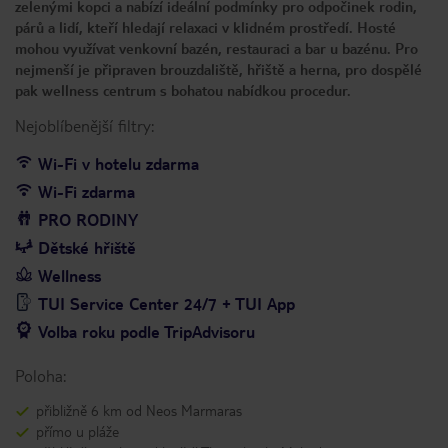
zelenými kopci a nabízí ideální podmínky pro odpočinek rodin,
párů a lidí, kteří hledají relaxaci v klidném prostředí. Hosté
mohou využívat venkovní bazén, restauraci a bar u bazénu. Pro
nejmenší je připraven brouzdaliště, hřiště a herna, pro dospělé
pak wellness centrum s bohatou nabídkou procedur.
Nejoblíbenější filtry:
Wi-Fi v hotelu zdarma
Wi-Fi zdarma
PRO RODINY
Dětské hřiště
Wellness
TUI Service Center 24/7 + TUI App
Volba roku podle TripAdvisoru
Poloha:
přibližně 6 km od Neos Marmaras
přímo u pláže