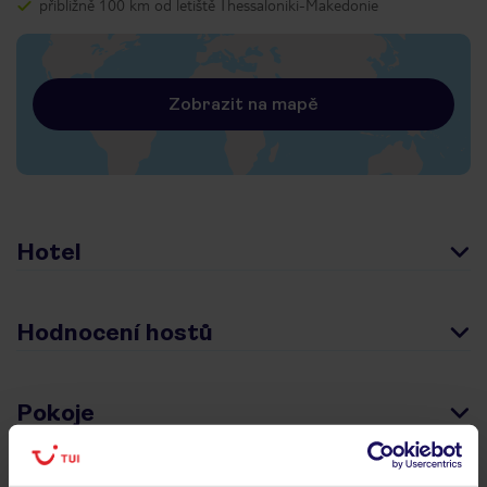
přibližně 100 km od letiště Thessaloniki-Makedonie
Zobrazit na mapě
Hotel
Hodnocení hostů
Pokoje