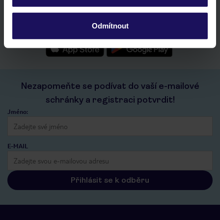
seznam oblíbených nabídek a možnost jejich sdílení
historie vyhledávání a naposledy zobrazené nabídky
Odmítnout
kontakt s TUI a všechny informace o tvé rezervaci v myTUI
Nezapomeňte se podívat do vaší e-mailové
schránky a registraci potvrdit!
Jméno:
E-MAIL
Přihlásit se k odběru