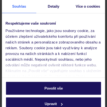
Stravování
Souhlas
Detaily
Více o cookies
Důležité informace
Respektujeme vaše soukromí
Používáme technologie, jako jsou soubory cookie, za
účelem zlepšení uživatelského komfortu při používání
Často kladené otázky
našich stránek a personalizace zobrazovaného obsahu a
Jaké doklady jsou potřebné při cestování?
reklam. Soubory cookie jsou také využívány k analýze
Budeme ubytováni ihned po příjezdu do hotelu?
provozu na našich stránkách a k nabízení funkcí
Kam jít po přistání a vyzvednutí zavazadel?
sociálních médií. Neposkytnutí souhlasu, nebo jeho
odvolání může negativně ovlivnit některé funkce webu.
Zobrazit další
Kliknutím na „Povolit vše“ vyjadřujete souhlas s uložením
všech souborů cookie. Svůj výběr však můžete
personalizovat v sekci „Personalizace“.
Povolit vše
Podrobné informace o souborech cookie naleznete v
Stáhněte si bezplatnou aplikaci TUI
zásadách používání souborů cookie
a
zásadách
Upravit
rychlé vyhledávání a prohlížení nabídek
ochrany osobních údajů.