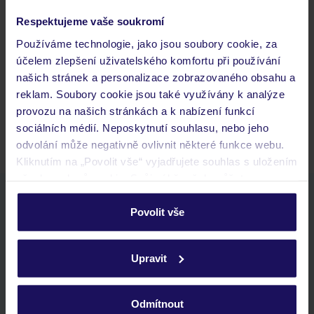
Respektujeme vaše soukromí
Často kladené otázky
Používáme technologie, jako jsou soubory cookie, za
Jaké doklady jsou potřebné při cestování?
účelem zlepšení uživatelského komfortu při používání
Budeme ubytováni ihned po příjezdu do hotelu?
našich stránek a personalizace zobrazovaného obsahu a
Kam jít po přistání a vyzvednutí zavazadel?
reklam. Soubory cookie jsou také využívány k analýze
Zobrazit další
provozu na našich stránkách a k nabízení funkcí
sociálních médií. Neposkytnutí souhlasu, nebo jeho
odvolání může negativně ovlivnit některé funkce webu.
Kliknutím na „Povolit vše“ vyjadřujete souhlas s uložením
všech souborů cookie. Svůj výběr však můžete
personalizovat v sekci „Personalizace“.
Stáhněte si bezplatnou aplikaci TUI
Povolit vše
rychlé vyhledávání a prohlížení nabídek
Podrobné informace o souborech cookie naleznete v
seznam oblíbených nabídek a možnost jejich sdílení
zásadách používání souborů cookie
a
zásadách
historie vyhledávání a naposledy zobrazené nabídky
Upravit
ochrany osobních údajů.
kontakt s TUI a všechny informace o tvé rezervaci v myTUI
Odmítnout