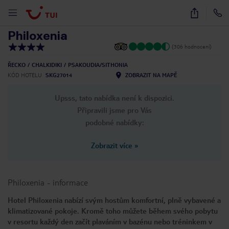
1
/
21
Philoxenia
(306 hodnocení)
ŘECKO
CHALKIDIKI
PSAKOUDIA/SITHONIA
KÓD HOTELU
SKG27014
ZOBRAZIT NA MAPĚ
Upsss, tato nabídka není k dispozici.
Připravili jsme pro Vás
podobné nabídky:
Zobrazit více
»
Philoxenia
-
informace
Hotel Philoxenia nabízí svým hostům komfortní, plně vybavené a
klimatizované pokoje. Kromě toho můžete během svého pobytu
v resortu každý den začít plaváním v bazénu nebo tréninkem v