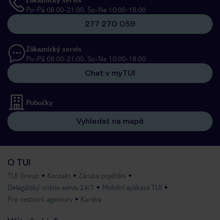
Po-Pá 08:00-21:00, So-Ne 10:00-18:00
277 270 059
Zákaznický servis
Po-Pá 08:00-21:00, So-Ne 10:00-18:00
Chat v myTUI
Pobočky
Vyhledat na mapě
O TUI
TUI Group
Kontakt
Záruka pojištění
Delegátský online servis 24/7
Mobilní aplikace TUI
Pro cestovní agentury
Kariéra