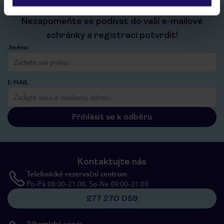
Nezapomeňte se podívat do vaší e-mailové
schránky a registraci potvrdit!
Jméno:
E-MAIL
Přihlásit se k odběru
Kontaktujte nás
Telefonické rezervační centrum
Po-Pá 08:00-21:00, So-Ne 09:00-21:00
277 270 059
Zákaznický servis