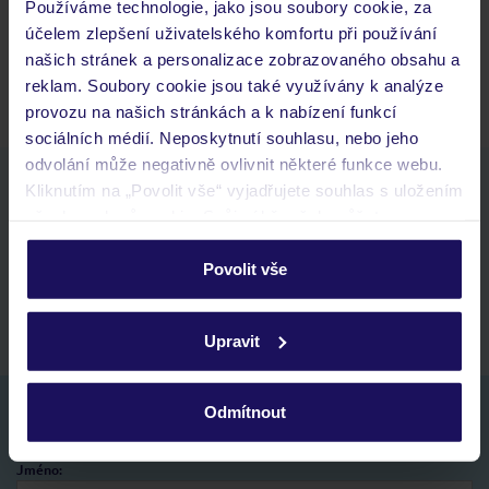
Kam jít po přistání a vyzvednutí zavazadel?
Používáme technologie, jako jsou soubory cookie, za
účelem zlepšení uživatelského komfortu při používání
Zobrazit další
našich stránek a personalizace zobrazovaného obsahu a
reklam. Soubory cookie jsou také využívány k analýze
provozu na našich stránkách a k nabízení funkcí
sociálních médií. Neposkytnutí souhlasu, nebo jeho
odvolání může negativně ovlivnit některé funkce webu.
Stáhněte si bezplatnou aplikaci TUI
Kliknutím na „Povolit vše“ vyjadřujete souhlas s uložením
rychlé vyhledávání a prohlížení nabídek
všech souborů cookie. Svůj výběr však můžete
seznam oblíbených nabídek a možnost jejich sdílení
personalizovat v sekci „Personalizace“.
historie vyhledávání a naposledy zobrazené nabídky
Povolit vše
kontakt s TUI a všechny informace o tvé rezervaci v myTUI
Podrobné informace o souborech cookie naleznete v
zásadách používání souborů cookie
a
zásadách
Upravit
ochrany osobních údajů.
Nezapomeňte se podívat do vaší e-mailové
Odmítnout
schránky a registraci potvrdit!
Jméno: