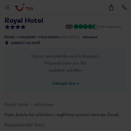
1
/
81
Royal Hotel
(700 hodnocení)
ŘECKO
CHALKIDIKI
POLICHRONO
KÓD HOTELU
SKG42004
ZOBRAZIT NA MAPĚ
Upsss, tato nabídka není k dispozici.
Připravili jsme pro Vás
podobné nabídky:
Zobrazit více
»
Royal Hotel
-
informace
Popis hotelu byl přeložen z angličtiny pomocí nástroje DeepL
Nejoblíbenější filtry: