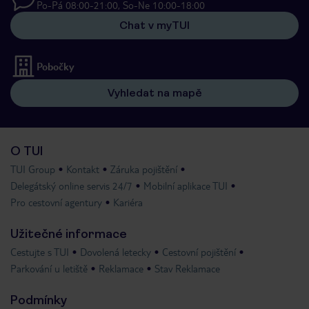
Po-Pá 08:00-21:00, So-Ne 10:00-18:00
Chat v myTUI
Pobočky
Vyhledat na mapě
O TUI
TUI Group
Kontakt
Záruka pojištění
Delegátský online servis 24/7
Mobilní aplikace TUI
Pro cestovní agentury
Kariéra
Užitečné informace
Cestujte s TUI
Dovolená letecky
Cestovní pojištění
Parkování u letiště
Reklamace
Stav Reklamace
Podmínky