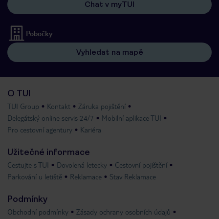
Chat v myTUI
Pobočky
Vyhledat na mapě
O TUI
TUI Group
Kontakt
Záruka pojištění
Delegátský online servis 24/7
Mobilní aplikace TUI
Pro cestovní agentury
Kariéra
Užitečné informace
Cestujte s TUI
Dovolená letecky
Cestovní pojištění
Parkování u letiště
Reklamace
Stav Reklamace
Podmínky
Obchodní podmínky
Zásady ochrany osobních údajů