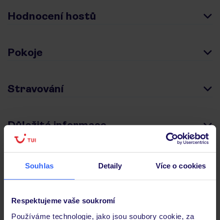
Hodnocení hostů
Pokoje
Stravování
Důležité informace
Souhlas
Detaily
Více o cookies
Často kladené otázky
Jaké doklady jsou potřebné při cestování?
Budeme ubytováni ihned po příjezdu do hotelu?
Respektujeme vaše soukromí
Kam jít po přistání a vyzvednutí zavazadel?
Používáme technologie, jako jsou soubory cookie, za