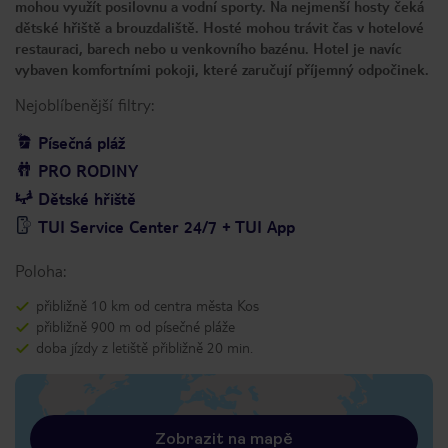
mohou využít posilovnu a vodní sporty. Na nejmenší hosty čeká
dětské hřiště a brouzdaliště. Hosté mohou trávit čas v hotelové
restauraci, barech nebo u venkovního bazénu. Hotel je navíc
vybaven komfortními pokoji, které zaručují příjemný odpočinek.
Nejoblíbenější filtry:
Písečná pláž
PRO RODINY
Dětské hřiště
TUI Service Center 24/7 + TUI App
Poloha:
přibližně 10 km od centra města Kos
přibližně 900 m od písečné pláže
doba jízdy z letiště přibližně 20 min.
Zobrazit na mapě