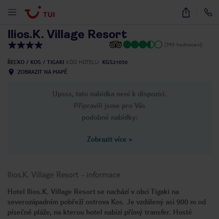
1
/
32
Ilios.K. Village Resort
(393 hodnocení)
ŘECKO
KOS
TIGAKI
KÓD HOTELU
KGS21050
ZOBRAZIT NA MAPĚ
Upsss, tato nabídka není k dispozici.
Připravili jsme pro Vás
podobné nabídky:
Zobrazit více
»
Ilios.K. Village Resort
-
informace
Hotel Ilios.K. Village Resort se nachází v obci Tigaki na
severozápadním pobřeží ostrova Kos. Je vzdálený asi 900 m od
písečné pláže, na kterou hotel nabízí přímý transfer. Hosté