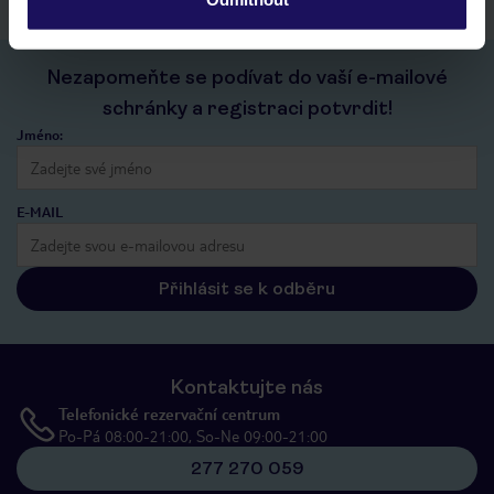
Nezapomeňte se podívat do vaší e-mailové
schránky a registraci potvrdit!
Jméno:
E-MAIL
Přihlásit se k odběru
Kontaktujte nás
Telefonické rezervační centrum
Po-Pá 08:00-21:00, So-Ne 09:00-21:00
277 270 059