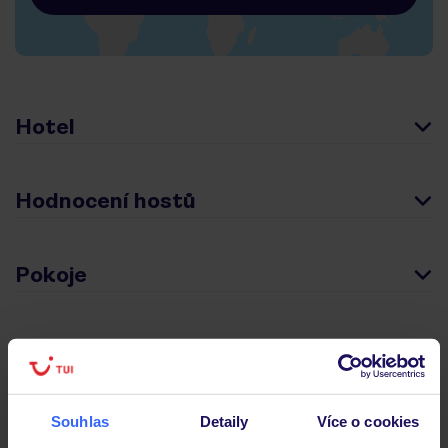
Hotel
Hodnocení hostů
Pokoje
Stravování
Důležité informace
Souhlas
Detaily
Více o cookies