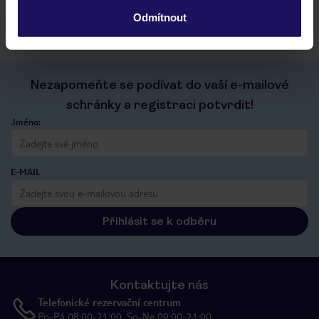
kontakt s TUI a všechny informace o tvé rezervaci v myTUI
Odmítnout
Nezapomeňte se podívat do vaší e-mailové
schránky a registraci potvrdit!
Jméno:
E-MAIL
Přihlásit se k odběru
Kontaktujte nás
Telefonické rezervační centrum
Po-Pá 08:00-21:00, So-Ne 09:00-21:00