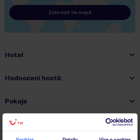
Zobrazit na mapě
Hotel
Hodnocení hostů
Pokoje
Stravování
Souhlas
Detaily
Více o cookies