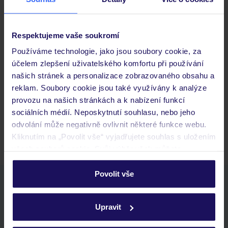
Důležité informace
Respektujeme vaše soukromí
Používáme technologie, jako jsou soubory cookie, za
Často kladené otázky
účelem zlepšení uživatelského komfortu při používání
Jaké doklady jsou potřebné při cestování?
našich stránek a personalizace zobrazovaného obsahu a
Budeme ubytováni ihned po příjezdu do hotelu?
reklam. Soubory cookie jsou také využívány k analýze
Kam jít po přistání a vyzvednutí zavazadel?
provozu na našich stránkách a k nabízení funkcí
sociálních médií. Neposkytnutí souhlasu, nebo jeho
Zobrazit další
odvolání může negativně ovlivnit některé funkce webu.
Kliknutím na „Povolit vše“ vyjadřujete souhlas s uložením
všech souborů cookie. Svůj výběr však můžete
personalizovat v sekci „Personalizace“.
Povolit vše
Stáhněte si bezplatnou aplikaci TUI
Podrobné informace o souborech cookie naleznete v
rychlé vyhledávání a prohlížení nabídek
zásadách používání souborů cookie
a
zásadách
Upravit
seznam oblíbených nabídek a možnost jejich sdílení
ochrany osobních údajů.
historie vyhledávání a naposledy zobrazené nabídky