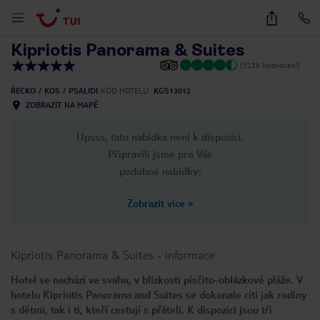
1
/
21
Kipriotis Panorama & Suites
(3238 hodnocení)
ŘECKO
KOS
PSALIDI
KÓD HOTELU
KGS13012
ZOBRAZIT NA MAPĚ
Upsss, tato nabídka není k dispozici.
Připravili jsme pro Vás
podobné nabídky:
Zobrazit více
»
Kipriotis Panorama & Suites
-
informace
Hotel se nachází ve svahu, v blízkosti písčito-oblázkové pláže. V
hotelu Kipriotis Panorama and Suites se dokonale cítí jak rodiny
s dětmi, tak i ti, kteří cestují s přáteli. K dispozici jsou tři