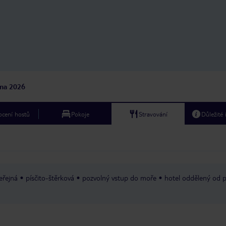
v hale a když jsme si s nimi sedly do
křesílek a něco v nich hledaly, tak nás
paní dost nevybíravě upozornila, že
tohle teda ne a že je to pro hosty.
Jako bychom jimi už nebyly a to jsem
jí několikrát řekli, že jen na chvíli a
zase jdeme ven. Přišla nám to říct asi
třikrát. A přitom tam den předtím
seděla paní s kuframa celý den. No
jna 2026
prostě katastrofa a divím se
cestovkám, že tento hotel vůbec
nabízejí.
cení hostů
Pokoje
Stravování
Důležité
eřejná
písčito-štěrková
pozvolný vstup do moře
hotel oddělený od p