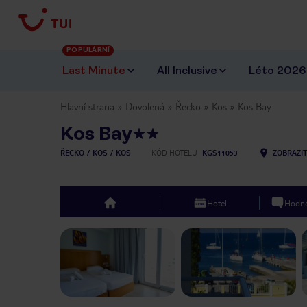
POPULÁRNÍ
Last Minute
All Inclusive
Léto 2026
Hlavní strana
Dovolená
Řecko
Kos
Kos Bay
Kos Bay
ŘECKO
KOS
KOS
KÓD HOTELU
KGS11053
ZOBRAZI
Hotel
Hodno
top
Previous slide