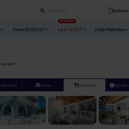
Stáhněte
Wpisz frazę, której szukasz
NOVINKA
Zima 2026/27
Léto 2027
Další Nabídka
T NA MAPĚ
cení hostů
Pokoje
Stravování
Důležité
+
7