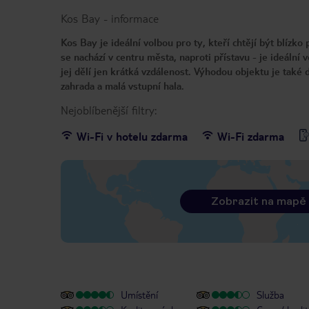
Kos Bay
-
informace
Kos Bay je ideální volbou pro ty, kteří chtějí být blízk
se nachází v centru města, naproti přístavu - je ideáln
jej dělí jen krátká vzdálenost. Výhodou objektu je také
zahrada a malá vstupní hala.
Nejoblíbenější filtry:
Wi-Fi v hotelu zdarma
Wi-Fi zdarma
Zobrazit na mapě
Umístění
Služba