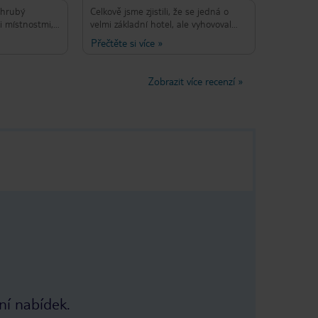
 hrubý
Celkově jsme zjistili, že se jedná o
i místnostmi,
velmi základní hotel, ale vyhovoval
ete umývat, a
všem našim potřebám. Snídaně byla
Přečtěte si více
»
lou noc, Žádná
pustina, která se skládala z vařených
ví, a bída
vajec, džemu, jogurtu, kávy, džusu.
ti. Zlomený
Nedotkli jsme se snídaně, protože to
Zobrazit více recenzí
»
onál nechtějí
bylo absolutně disustantní a nemohli
nikdy.
jsme uvěřit, že ji lidé skutečně jedli, a
nikdy neměli dostatek šálků, aby
mohli chodit. Nebyli jsme obtěžováni,
protože jsme dostali dovolenou velmi
levnou a přinesli jsme vlastní cestovní
konvici a měli jsme vlastní snídani na
našem balkoně. Dobré body: * Velmi
levná cena. * Krásný výhled na hory /
moře. * V blízkosti města Kos (asi 25
minut pěšky), ale ne příliš blízko nebo
daleko. * Vedle šikovného
supermarketu a hospody byly blízko.
* Lůžka v čisté místnosti se většinu
dní měnila. Špatné body: * Personál
nešťastný, neužitečný a hrubý. Pokud
jste o něco žádali, bylo to, jako byste
ní nabídek.
byli akward. * Žádná konvice v
pokojích nebo vysoušeč vlasů (vzali