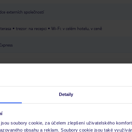
dce externích společností
terasa
trezor: na recepci
Wi-Fi: v celém hotelu, v ceně
Express
ta
Detaily
 je péče poskytována pouze prostřednictvím TUI Service Center 24/7:
í
 v aplikaci TUI na myTUI. Podrobné informace o péči zástupce v jednotlivý
jsou soubory cookie, za účelem zlepšení uživatelského komfort
vých požadavcích naleznete na www.tui.cz v záložce
Delegátský online ser
razovaného obsahu a reklam. Soubory cookie jsou také využívá