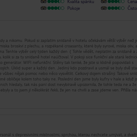
Kvalita spánku
Cena 
Pokoje
Čisto
dy a nikomu. Pokud si zaplatím snídaně v hotelu očekávám větší výběr než j
miska broskví z plechu, a rozpékané croasanty, které byly syrové, miska oliv, 
ina Tenhle výběr celý týden každý den :( Tohle vědět, neplatím za snídaně a 
 kolik si za ty snídaně hotel naúčtoval. V pokoji sice funkční ale stará lednic
o generátor. WIFI nefunkční. Stěny tak tenké, že jste si klidně popovídali s
kojích. Úklid super a každý den. Jediný kdo pozdravil a usmál se byly dvě sta
ce vůbec nějak pomoc nebo něco vysvětlit. Celkový dojem strašný. Takové sn
mné obličeje kolem toho taky ne. Poslední den jsme byly kufry v hale a když j
 nich hledaly, tak nás paní dost nevybíravě upozornila, že tohle teda ne a že 
byly a to jsem jí několikrát řekli, že jen na chvíli a zase jdeme ven. Přišla n
ěla paní s kuframa celý den. No prostě katastrofa a divím se
nabízejí.
rsonál s depresivními místnostmi, sprchou, kterou nechcete umývat, a dveř