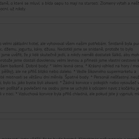
ídaně, o které se mluví, a bída oapu to mají na starosti. Zlomený výtah a neš
ocní, už nikdy.
ná o velmi základní hotel, ale vyhovoval všem našim potřebám. Snídaně byla pu
ec, džemu, jogurtu, kávy, džusu. Nedotkli jsme se snídaně, protože to bylo
sme uvěřit, že ji lidé skutečně jedli, a nikdy neměli dostatek šálků, aby moh
protože jsme dostali dovolenou velmi levnou a přinesli jsme vlastní cestovní k
našem balkoně. Dobré body: * Velmi levná cena. * Krásný výhled na hory / moř
t pěšky), ale ne příliš blízko nebo daleko. * Vedle šikovného supermarketu a
isté místnosti se většinu dní měnila. Špatné body: * Personál nešťastný, neu
i, bylo to, jako byste byli akward. * Žádná konvice v pokojích nebo vysoušeč 
jeden polštář a povlečení na osobu jsme se uchýlili k odcizení navíc z kočárku j
 v noci. * Vzduchová konvice byla příliš chladná, ale pokud jste ji vypnuli, m
ky tomu jsme vůbec nespali dobře. * Lůžka jsou velmi nízká až na podlahu, ti, 
 s tím mohou potýkat. * Balkon je malý. * Snídaně hrůzná se neobtěžují ani 
m jsme na ně mohli dohlížet, protože to splnilo všechny naše požadavky a b
, kterou jsme zaplatili, jsme s tím spokojeni.
o místnosti, jsme věděli, že to bude hrozné. Klimatizace nefungovala a recep