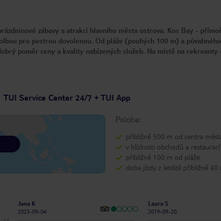
o prázdninové zábavy a atrakcí hlavního města ostrova. Kos Bay - přímo
í volbou pro pestrou dovolenou. Od pláže (pouhých 100 m) a půvabného
 dobrý poměr ceny a kvality nabízených služeb. Na místě na rekreanty
TUI Service Center 24/7 + TUI App
Poloha:
přibližně 500 m od centra měst
v blízkosti obchodů a restaurací
přibližně 100 m od pláže
doba jízdy z letiště přibližně 40
Jana K
Laura S
2023-09-04
2019-09-20