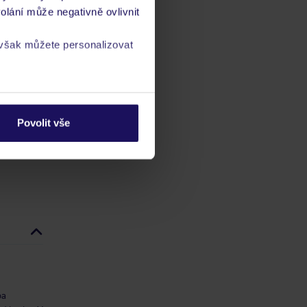
olání může negativně ovlivnit
 musí
 však můžete personalizovat
dičkové
a
zásadách ochrany
Povolit vše
ba