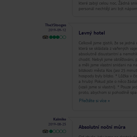
které zabijí celou noc, Žádná sn
personál nechtějí ani být nápom
The3Stooges
2019-09-12
Levný hotel
Celkově jsme zjistili, že se jed
která se skládala z vařených vaj
absolutně disustantní a nemohli j
chodit. Nebyli jsme obtěžováni, 
a měli jsme vlastní snídani na 
blízkosti města Kos (asi 25 minu
hospody byly blízko. * Lůžka v č
a hrubý. Pokud jste o něco žádal
(vzali jsme si vlastní). * Pouze 
proto, abychom si pohodlně spali
byla v noci daleko na stráži. Dí
Přečtěte si více
»
mají problémy s pohyblivostí, se
za to. Navzdory negativním bodů
velmi levná dovolená. ale za cenu
Kalmike
2019-08-25
Absolutní noční můra
Od chvíle, kdy jsme se dostali d