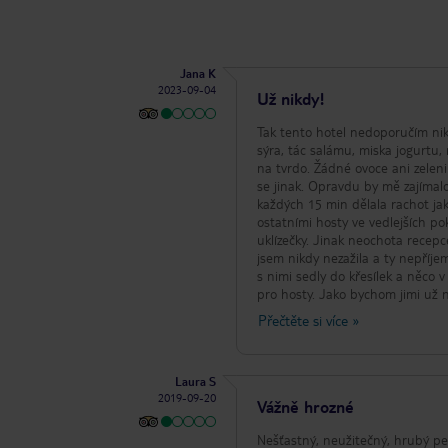
Jana K
2023-09-04
Už nikdy!
Tak tento hotel nedoporučím nik
sýra, tác salámu, miska jogurtu, 
na tvrdo. Žádné ovoce ani zelen
se jinak. Opravdu by mě zajímalo,
každých 15 min dělala rachot jak
ostatními hosty ve vedlejších po
uklízečky. Jinak neochota recep
jsem nikdy nezažila a ty nepříje
s nimi sedly do křesílek a něco v
pro hosty. Jako bychom jimi už ne
říct asi třikrát. A přitom tam den předtím sed
Přečtěte si více
»
cestovkám, že tento hotel vůbec 
Laura S
2019-09-20
Vážně hrozné
Nešťastný, neužitečný, hrubý pe