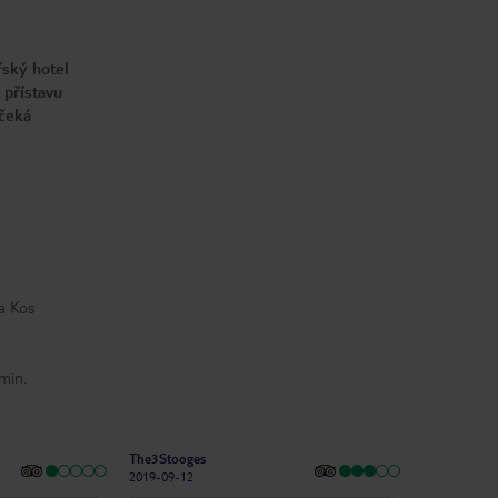
řský hotel
 přístavu
 čeká
a Kos
 min.
The3Stooges
2019-09-12