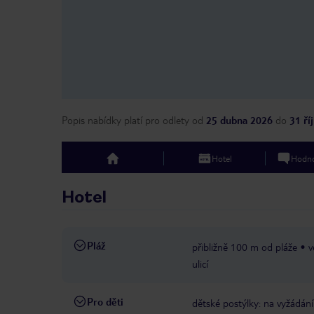
Popis nabídky platí pro odlety
od
25 dubna 2026
do
31 ří
Hotel
Hodno
top
Hotel
Pláž
přibližně 100 m od pláže
v
ulicí
Pro děti
dětské postýlky: na vyžádání