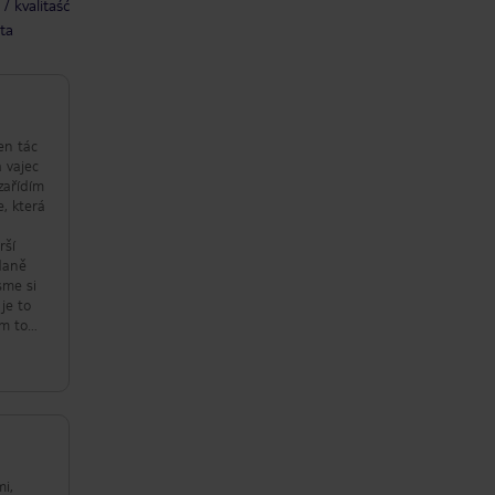
/ kvalitaść
ta
en tác
a vajec
zařídím
e, která
rší
ídaně
sme si
je to
ám to
mi,