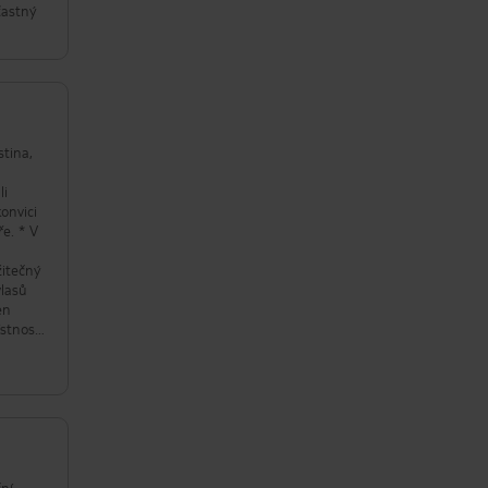
ťastný
stina,
li
onvici
e. * V
žitečný
vlasů
en
ístnost
kteří
vstávat
yla to
ční