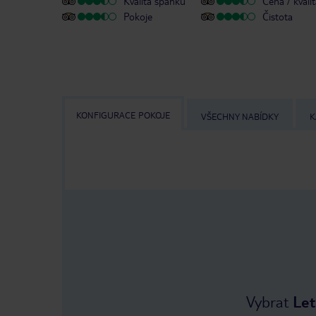
Kvalita spánku
Cena / kvali
Pokoje
Čistota
KONFIGURACE POKOJE
VŠECHNY NABÍDKY
K
Vybrat
Let