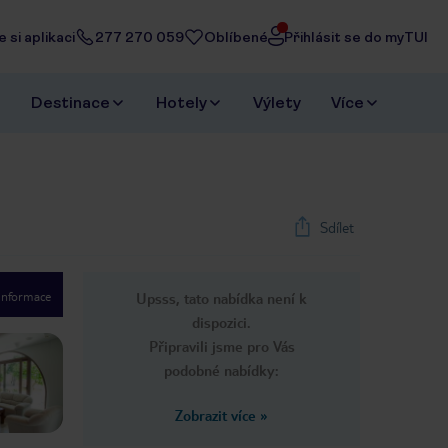
 si aplikaci
277 270 059
Oblíbené
Přihlásit se do myTUI
Destinace
Hotely
Výlety
Více
Sdílet
 informace
Upsss, tato nabídka není k
1
/
13
dispozici.
Next slide
Připravili jsme pro Vás
podobné nabídky:
Zobrazit více
»