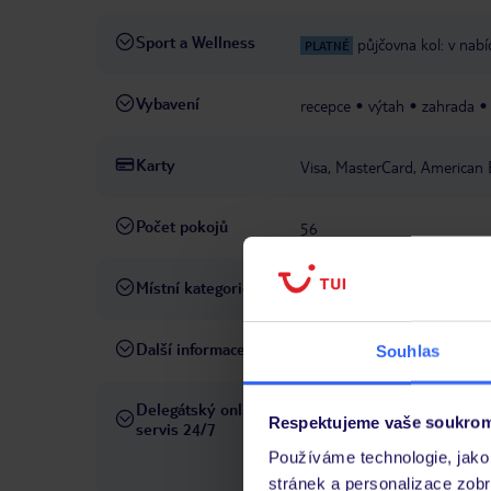
Sport a Wellness
půjčovna kol: v nabí
PLATNÉ
Vybavení
recepce
výtah
zahrada
Karty
Visa, MasterCard, American 
Počet pokojů
56
Místní kategorie
2 hvězdičky
Další informace
hotel nepřijímá domácí zvířa
Souhlas
Delegátský online
Ve Vámi rezervovaném hotelu
Respektujeme vaše soukrom
servis 24/7
telefonicky, SMS a přes chat
Používáme technologie, jako 
pobytových místech a jazyko
stránek a personalizace zob