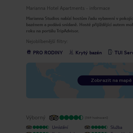
Marianna Hotel Apartments
-
informace
Marianna Studios nabízí hostům řadu vybavení v pokojíc
bazénem a podává snídaně. Hosté přijíždějící autem moh
roku na portálu TripAdvisor.
Nejoblíbenější filtry:
PRO RODINY
Krytý bazén
TUI Ser
Zobrazit na mapě
Výborný
(569 hodnocení)
Umístění
Služba