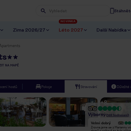
Stáhněte
Wpisz frazę, której szukasz
NOVINKA
Zima 2026/27
Léto 2027
Další Nabídka
 Apartments
ts
ZIT NA MAPĚ
cení hostů
Pokoje
Stravování
Důležité
+
8
Výborný
(
569
hodnocení
)
Vyjímečný
Velmi dobrý
Právě jste se vrátili z skvělé
Zrovna jsme se z Marianny vrát
dvoutýdenní přestávky v krásném
domů a celkově to bylo pěkn