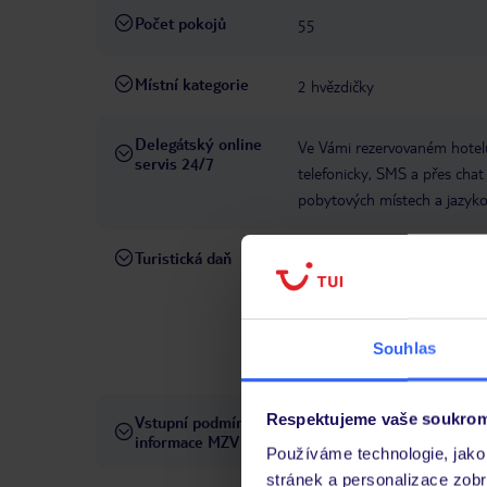
Počet pokojů
55
Místní kategorie
2 hvězdičky
Delegátský online
Ve Vámi rezervovaném hotelu
servis 24/7
telefonicky, SMS a přes chat
pobytových místech a jazyko
Turistická daň
Od 01.01.2025 bude podle ro
být provedena při ubytování.
zařízení:1-2hvězdičkové hote
hotely - cca 10 € za pokoj/
Souhlas
pokoj/noc, u vil - cca 10 € z
Respektujeme vaše soukrom
Vstupní podmínky a
Přečtěte si vstupní podmínky
informace MZV
Používáme technologie, jako 
stránek a personalizace zob