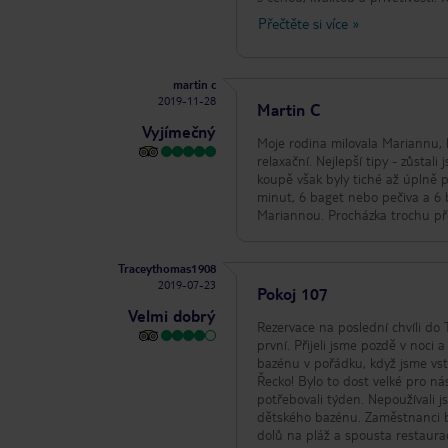
abychom seděli na apartmánu a j
Přečtěte si více
»
je to asi 15 minut pěšky, je dob
řas a ne moc možností pro šnorch
mi přišli trochu impulzivní!!! A n
martin c
2019-11-28
Martin C
Vyjímečný
Moje rodina milovala Mariannu, b
relaxační. Nejlepší tipy - zůstali jsme v nejvyšším létě a bazén byl během dne zaneprázdněn, některé bazény blízko
koupě však byly tiché až úplně 
minut, 6 baget nebo pečiva a 6
Mariannou. Procházka trochu pře
Traceythomas1908
2019-07-23
Pokoj 107
Velmi dobrý
Rezervace na poslední chvíli do
první. Přijeli jsme pozdě v noci 
bazénu v pořádku, když jsme vsto
Řecko! Bylo to dost velké pro ná
potřebovali týden. Nepoužívali 
dětského bazénu. Zaměstnanci ba
dolů na pláž a spousta restaura