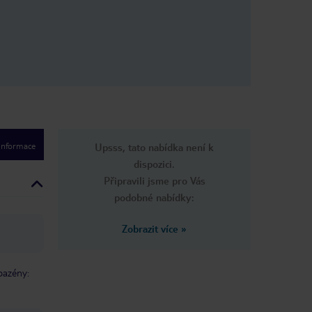
místnosti a to byla koupelna,
sprchový kout byl tak malý doslova
sprchový podnos, který se stěží
pohyboval, a pokus o sprchování se
závěsem kolo bylo téměř nemožné,
takže rada není zatáhni záclonu! !
Když zůstala na koupelně, police
téměř visela ze zdi a kanalizace v ní
zapáchala, konečně poskytovala
pouze první roli loo papírového lol.
Všichni řekli a udělali, vrátíme se?
Ano.
 informace
Upsss, tato nabídka není k
dispozici.
Připravili jsme pro Vás
podobné nabídky:
Zobrazit více
»
bazény: