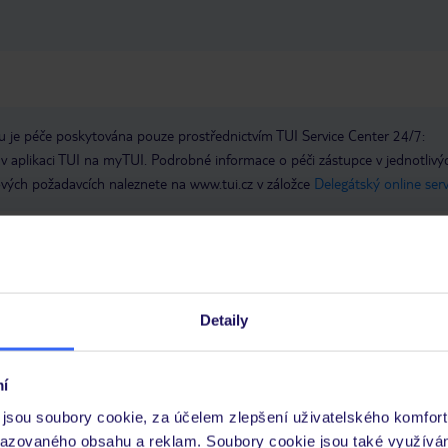
 je péče poskytována pouze prostřednictvím TUI Service Center 24/7:
 v aplikaci TUI na myTUI. Podrobné informace o péči zástupce v jednotlivý
vých požadavcích naleznete na www.tui.cz v záložce
Delegátský online ser
zhodnutí řecké vlády turistická daň nahrazena klimatickou taxou. Platba
Výše klimatické taxy závisí na místní kategorii hotelu/ubytování. Ubytovací
ly - cca 2 € za pokoj/noc3hvězdičkové hotely - cca 5 € za pokoj/noc4hvěz
noc5hvězdičkové hotely - cca 15 € za pokoj/nocU apartmánů - cca 2 € za
Detaily
a pokoj/noc.
í
 a informace MZV týkající se země, do které cestujete.
.
jsou soubory cookie, za účelem zlepšení uživatelského komfort
razovaného obsahu a reklam. Soubory cookie jsou také využívá