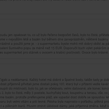
edli a pili. Nicméně snídaně nám přišla moc dobrá, ale moc nespěchejte. K 
ře vybavená placenými lehátky, asi 2 až 3 eura za den. Nicméně je tu u pobře
lování. Řekové mi přijdou jako báječní lidé, ale jak už bylo řečeno, v tomto 
e zrovna přátelští.
udu jen opakovat to, co už bylo řečeno bezpočet časů, bylo to čisté, přátel
prázdné a použili jsme je. - z supermarketu byste mohli mít dobrý oběd za p
 balení šumivého popu za méně než 15 EUR. Doporučil bych výlet pekárům z
s supermarket pro stánek s ovocem a krabici poctivosti. Ovoce bylo krásné.
 Tigaki a nezklamaná. Každý hotel má dobré a špatné body, takže tady je do
a dost příjemně přivítali jsme dostali pokoj 107, který byl v přízemí vedle kavá
upili do místnosti, bylo to, jak se očekávalo, velmi datované, ale konec konc
s 2, bylo to čisté, měly 3 postele, kuchyňský kout, koupelnu a terasu, vše, co
jsme bazén, protože preferujeme pláž, ale vypadal dost dobře se spoustou le
ru byli velmi vítáni a pití levné. Poloha byla naprosto v pořádku, pěkná pr
cí a pěkných barů. Musím zmínit úklidové dámy, jaká příjemná změna, když 