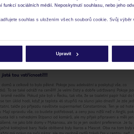
í funkcí sociálních médií. Neposkytnutí souhlasu, nebo jeho odv
yjadřujete souhlas s uložením všech souborů cookie. Svůj výběr
nze je TripAdvisor
Umístění
Služ
rech cookie naleznete v
zásadách používání souborů cookie
Kvalita spánku
Cena 
Pokoje
Čisto
Upravit
istá tou vstřícností!!!!
i domů a celkově to bylo pěkné. Pokoje jsou adekvátní a poskytují vše, co
ků. To se také odráží na ceně!!!! Je velmi čistý a dobře udržovaný. Pokoje js
kromě neděle. Pokud jste byli v Řecku, tak víte, že se toaletní papír hází do
e ten úklid hodí, když je teplota 46 stupňů na slunci jako dnes!!! Je zde je
 ostatní, takže po příjezdu navštivte supermarket Constantinos. Ten je od hote
 Mají opravdu vše, co budete potřebovat, a ceny jsou nižší než v Anglii, po
ousta lidí s nehezkými štípanci od komárů, ale my přijeli připraveni a měli je
ášené, ne jako bílé domy v Mykanosu, ale to je jen osobní preference. Je tu
áječné koktejlové bary. Naše oblíbené byly Ikaros a Mascot. Oba na tom byly
 Každý má právo na svůj názor, ale my osobně radši trávili čas v centru, než