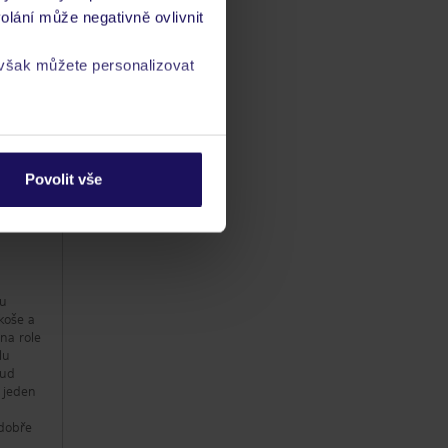
olání může negativně ovlivnit
 však můžete personalizovat
ba
a
zásadách ochrany
/ kvalitaść
ta
Povolit vše
ou
 koše a
dna role
lu
kud
n jeden
 dobře