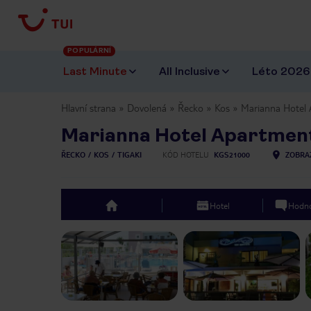
POPULÁRNÍ
Last Minute
All Inclusive
Léto 2026
Hlavní strana
Dovolená
Řecko
Kos
Marianna Hotel
Marianna Hotel Apartmen
ŘECKO
KOS
TIGAKI
KÓD HOTELU
KGS21000
ZOBRA
Hotel
Hodno
top
Previous slide