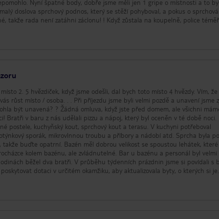
epomohlo. Nyní špatné body, dobře jsme měli jen 1 gripe o místnosti a to by
 malý doslova sprchový podnos, který se stěží pohyboval, a pokus o sprchová
, takže rada není zatáhni záclonu! ! Když zůstala na koupelně, police téměř
a, konečně poskytovala pouze první roli loo papírového lol. Všichni řekli a uděl
ázoru
 místo 2. 5 hvězdiček, když jsme odešli, dal bych toto místo 4 hvězdy. Vím, že 
s růst místo / osoba. . . Při příjezdu jsme byli velmi pozdě a unavení jsme zji
 mohla být unavená? ? Žádná omluva, když jste před domem, ale všichni mám
 Bratři v baru z nás udělali pizzu a nápoj, který byl oceněn v té době noci. 
tné postele, kuchyňský kout, sprchový kout a terasu. V kuchyni potřeboval
 plotýnkový sporák, mikrovlnnou troubu a příbory a nádobí atd. Sprcha byla 
takže buďte opatrní. Bazén měl dobrou velikost se spoustou lehátek, které
ocházce kolem bazénu, ale zvládnutelné. Bar u bazénu a personál byl velmi
hodinách běžel dva bratři. V průběhu týdenních prázdnin jsme si povídali s b
de poskytovat dotaci v určitém okamžiku, aby aktualizovala byty, o kterých si je
klidový personál tvrdě pracuje práce v teple 30 stupňů a vždy mají úsměv, k
at v tom horku! Takže, abych to shrnula. . . Výhody: velmi čisté, krásné rodi
jídlo a pití skvělé, 10/15 minut chůze od pláže, 2 minuty chůze do supermark
výhody: hlučná cesta, ale v pořádku, pokud jste dobrý spáč, potřebují aktual
Zůstanu znovu? Ano, já bych