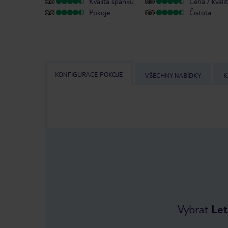
Kvalita spánku
Cena / kvali
Pokoje
Čistota
KONFIGURACE POKOJE
VŠECHNY NABÍDKY
K
Vybrat
Let