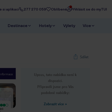
 si aplikaci
277 270 059
Oblíbené
Přihlásit se do myTUI
Destinace
Hotely
Výlety
Více
Sdílet
 informace
Upsss, tato nabídka není k
1
/
14
dispozici.
Next slide
Připravili jsme pro Vás
podobné nabídky:
Zobrazit více
»
Vyjímečný
Velmi dobrý
ili
Moje rodina milovala Mariannu, budu
Rezervace na poslední chvíli do
é.
jen opakovat to, co už bylo řečeno
Tigaki a nezklamaná. Každý hotel má