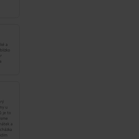
pláži
ží dost
hotelu
ské a
ár
a
brý
rny u
ů je to
 jsme
hátek a
ocházka
vidím