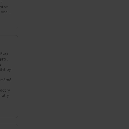
la
ní se
 visela
ali,
říkají
stili,
e
Byt byl
poměrně
 dobrý
ratry,
terý
nné
etu a
izovat,