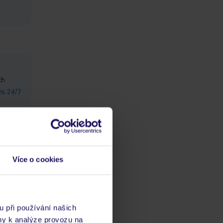
ch
vis 24/7
 musí
dičkové
Více o cookies
u při používání našich
ny k analýze provozu na