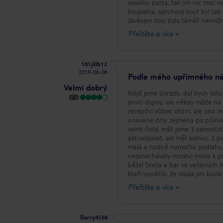
veselou parta, tak jim nic moc n
koupelna, sprchový kout byl tak
závěsem kolo bylo téměř nemožné
ze zdi a kanalizace v ní zapáchal
Přečtěte si více
»
vrátíme se? Ano.
181jillb12
2019-06-06
Podle mého upřímného n
Velmi dobrý
Když jsme dorazili, dal bych toto
první dojmy, ale někdy může na vá
recepční vůbec vítání, ale ona
unavené dny, zejména po půlnoci!
velmi čistý, měli jsme 3 samosta
aktualizovat, ale měl lednici, 2
malá a hodně namočila podlahu, 
nezanechávaly mnoho místa k pr
běžel Stella a bar ve večerních 
kteří vysvětlili, že vláda jim bu
vědoma, že potřebují zlepšení, ú
Přečtěte si více
»
není práce, kterou bych mohl děl
místo, tvrdý pracovní personál, 
fantastická restaurace vedle. Ne
Barry4568
ale to je budoucí plán pro ně. 