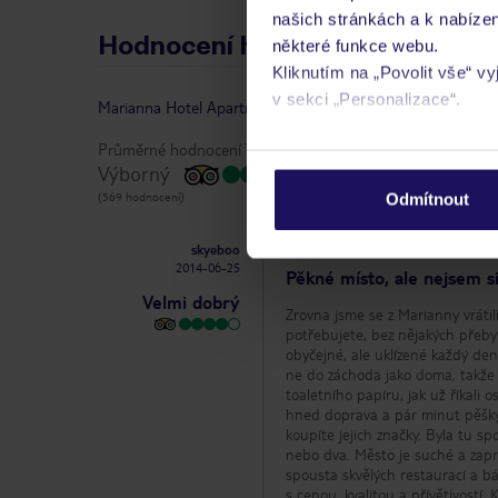
našich stránkách a k nabízen
Hodnocení hostů
některé funkce webu.
Kliknutím na „Povolit vše“ v
v sekci „Personalizace“.
Marianna Hotel Apartments
-
hodnocení
|
vlastníkem rece
Průměrné hodnocení TripAdvisor:
Podrobné informace o soubo
Výborný
osobních údajů.
(569 hodnocení)
Odmítnout
skyeboo
2014-06-25
Pěkné místo, ale nejsem si j
Velmi dobrý
Zrovna jsme se z Marianny vrátil
potřebujete, bez nějakých přebyt
obyčejné, ale uklízené každý den 
ne do záchoda jako doma, takže s
toaletního papíru, jak už říkali
hned doprava a pár minut pěšky.
koupíte jejich značky. Byla tu sp
nebo dva. Město je suché a zapr
spousta skvělých restaurací a b
s cenou, kvalitou a přívětivostí.