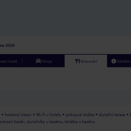
preference. Je tu spousta skvělých
restaurací a báječné koktejlové bary.
Naše oblíbené byly Ikaros a Mascot.
Oba na tom byly dobře s cenou,
kvalitou a přívětivostí. Každý má
právo na svůj názor, ale my osobně
radši trávili čas v centru, než
abychom seděli na apartmánu a jedli
a pili. Nicméně snídaně nám přišla
jna 2026
moc dobrá, ale moc nespěchejte. K
pláži je to asi 15 minut pěšky, je
dobře vybavená placenými lehátky,
cení hostů
Pokoje
Stravování
Důležité
asi 2 až 3 eura za den. Nicméně je tu
u pobřeží dost řas a ne moc
možností pro šnorchlování. Řekové mi
přijdou jako báječní lidé, ale jak už
bylo řečeno, v tomto hotelu mi přišli
trochu impulzivní!!! A ne zrovna
přátelští.
hotelový trezor
Wi-Fi v hotelu
pokojová služba
sluneční terasa
venkovní bazén, slunečníky u bazénu, lehátka u bazénu