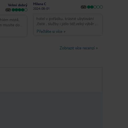
Milena C
Velmi dobrý
2024-08-01
hotel v pořádku, krásné ubytování
ehlém místě,
,čisté , služby i jídlo též,velký výběr ,
em musíte do
jen velké zklamání moře nevhodné
ečna delegátka
Přečtěte si více
»
pro děti, velke vlny, kamínky u
oradit ve všem
vstupu, jeden den bylo bez vln, do
adu navíc a
města jede autobus,který je kousek
ytování v
Zobrazit více recenzí
»
od hotelu / asi 500 m / , blízko
r, samozřejmě
hlavního města
ou a není to
zeno, personál
zvolný a
rým
e, že vstup
e a úplně v
 úklidu snesla,
 tak, spíš jen
lasicky
 kulinářské
o překvapilo
nzi,
ni vodu
ram rozmanitý
as boužel