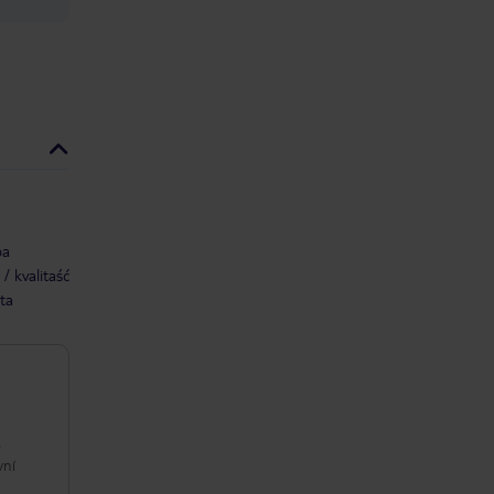
ba
/ kvalitaść
ta
e
vní