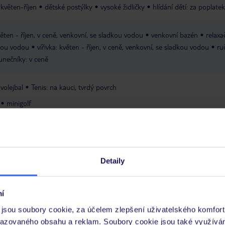
 květen-říjen
dětské postýlky
vysoké židličky
hlídání dětí: za poplatek
ěten - říjen, v ceně, venkovní, se sladkou vodou
venkovní bazén
relaxa
dkou vodou
vířivka: květen - říjen, v ceně, venkovní, se sladkou vodou
ru
lunečníky: v ceně
volejbal
Tenis: na kauci, tvrdý povrch
minigolf
 ve večerních hodinách
kulečník za poplatek
recepce
výtah
Wi-Fi: v celém hotelu
parkoviště: v
Detaily
služba
obchod se suvenýry
směnárna
prádelna: za poplatek
í
Express
jsou soubory cookie, za účelem zlepšení uživatelského komfort
razovaného obsahu a reklam. Soubory cookie jsou také využívá