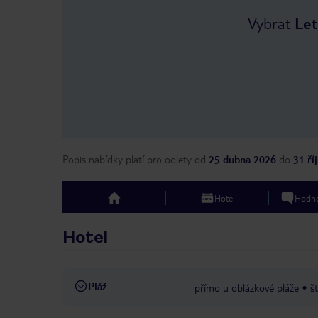
Vybrat
Let
Popis nabídky platí pro odlety
od
25 dubna 2026
do
31 ří
Hotel
Hodno
top
Hotel
Pláž
přímo u oblázkové pláže
š