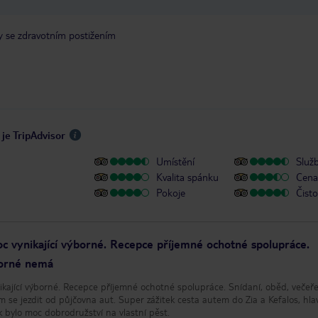
y se zdravotním postižením
je TripAdvisor
Umístění
Služ
Kvalita spánku
Cena 
Pokoje
Čisto
moc vynikající výborné. Recepce příjemné ochotné spolupráce.
borné nemá
nikající výborné. Recepce příjemné ochotné spolupráce. Snídaní, oběd, večeř
se jezdit od půjčovna aut. Super zážitek cesta autem do Zia a Kefalos, hla
bylo moc dobrodružství na vlastní pěst.