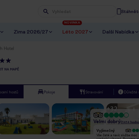
Stáhněte
Wpisz frazę, której szukasz
NOVINKA
Zima 2026/27
Léto 2027
Další Nabídka
h Hotel
IT NA MAPĚ
cení hostů
Pokoje
Stravování
Důležité
+
32
Velmi dobrý
(
1414
hodno
Vyjímečný
Veliké zklamání z moře. Pláž není
Vše čisté a navíc služba moc
udržovaná, špinavá a velice špatný
vynikající výborné. Recepce p