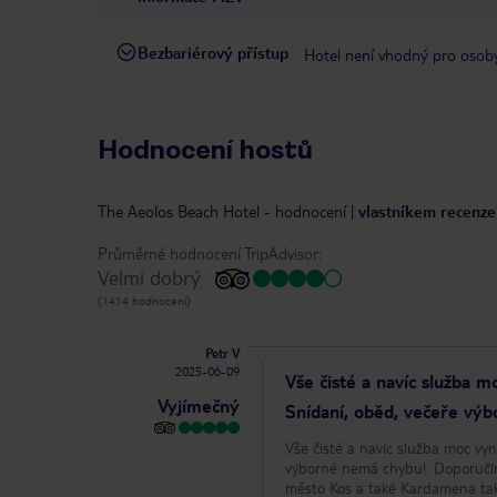
Bezbariérový přístup
Hotel není vhodný pro osob
Hodnocení hostů
The Aeolos Beach Hotel
-
hodnocení
|
vlastníkem recenze 
Průměrné hodnocení TripAdvisor:
Velmi dobrý
(1414 hodnocení)
Petr V
2025-06-09
Vše čisté a navíc služba 
Vyjímečný
Snídaní, oběd, večeře vý
Vše čisté a navíc služba moc vy
výborné nemá chybu!. Doporučím 
město Kos a také Kardamena tak 