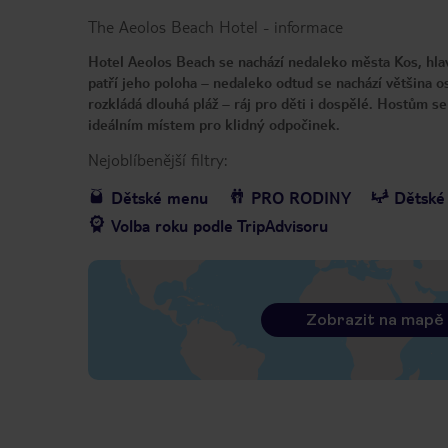
The Aeolos Beach Hotel
-
informace
Hotel Aeolos Beach se nachází nedaleko města Kos, hlav
patří jeho poloha – nedaleko odtud se nachází většina 
rozkládá dlouhá pláž – ráj pro děti i dospělé. Hostům s
ideálním místem pro klidný odpočinek.
Nejoblíbenější filtry:
Dětské menu
PRO RODINY
Dětské 
Volba roku podle TripAdvisoru
Zobrazit na mapě