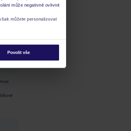
olání může negativně ovlivnit
 však můžete personalizovat
a
zásadách ochrany
Povolit vše
ch
vis 24/7
 musí
dičkové