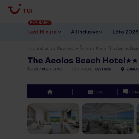
POPULÁRNÍ
Last Minute
All Inclusive
Léto 2026
Hlavní strana
Dovolená
Řecko
Kos
The Aeolos Beac
The Aeolos Beach Hotel
ŘECKO
KOS
LAMBI
KÓD HOTELU
KGS11028
ZOBRAZ
Hotel
Hodno
top
Previous slide