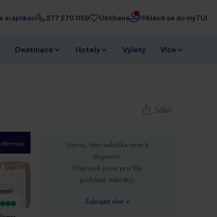
 si aplikaci
277 270 059
Oblíbené
Přihlásit se do myTUI
Destinace
Hotely
Výlety
Více
Sdílet
 informace
Upsss, tato nabídka není k
1
/
38
dispozici.
Next slide
Připravili jsme pro Vás
podobné nabídky:
cení
)
Zobrazit více
»
Velmi dobrý
hotel v pořádku, krásné ubytování
Hotel je na trochu odlehlém místě,
,čisté , služby i jídlo též,velký výběr ,
říjemné
takže za nočním životem musíte do