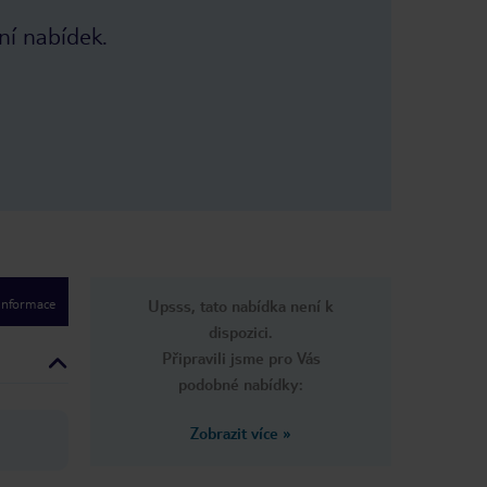
hlasitě. Jinak
ní nabídek.
r pokud
pokud chcete i
auto nebo
 mimo hlavní
 kameny a
y restaurace v
lita seafoodu
z dovozu nebo
vající se za
 informace
Upsss, tato nabídka není k
dispozici.
Připravili jsme pro Vás
podobné nabídky:
Zobrazit více
»