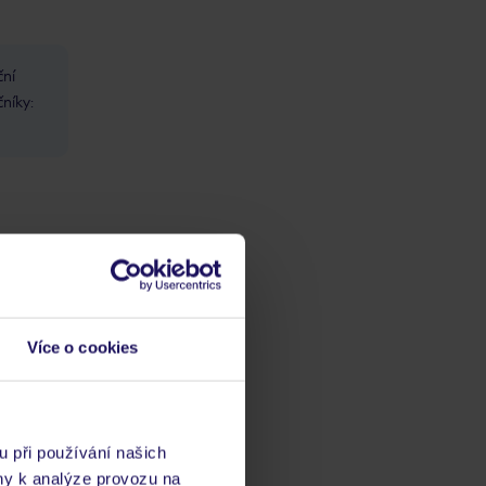
ční
čníky:
Více o cookies
u při používání našich
ny k analýze provozu na