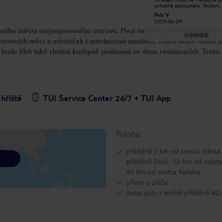
přístup do moře. Pozor na
ochotné spolupráce. Snídaní,
ubytování. Mají velké rozdíly mezi
večeře výborné nemá chybu!.
Elena K
Petr V
ubytováním, ale na fotkách je jen to
Doporučím se jezdit od půjč
2023-07-27
nejlepší. Takže pokud můžu radit
2025-06-09
aut. Super zážitek cesta aut
bungalov s výhledem do zahrady
ního města stejnojmenného ostrova. Mezi největší přednosti tohoto z
Zia a Kefalos, hlavní město K
určitě ne. Jsou velmi staré. My měli
také Kardamena tak bylo mo
štěstí, že ten náš nebyl s plísní a
ostrovních měst a městeček i autobusová zastávka. Hned vedle hlavní 
dobrodružství na vlastní pěst.
zvířátky narozdíl od jiných
e bude líbit také chutná kuchyně podávaná ve dvou restauracích. Tento 
ubytovaných. Animační program
hrůza. Jídlo dobré, perzonál také.
Jela jsem sem hlavně kvůli moři a
proto jsem zklamaná. Už nikdy více
hřiště
TUI Service Center 24/7 + TUI App
Poloha:
přibližně 3 km od centra města
přibližně 26ok. 12 km od města 
46 km od centra Kefalos
přímo u pláže
doba jízdy z letiště přibližně 40