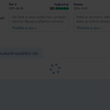
Vyjímečný
Petr V
Noketu
2025-06-09
2024-10-01
Vše čisté a navíc služba moc vynikající
Hotel je na trochu odl
taść
výborné. Recepce příjemné ochotné
takže za nočním život
spolupráce. Snídaní, oběd, večeře
města, výborná byla sl
Přečtěte si více
»
Přečtěte si více
»
výborné nemá chybu!. Doporučím se
Míša, která dokázala p
jezdit od půjčovna aut. Super zážitek
i přihodit nějakou tu r
cesta autem do Zia a Kefalos, hlavní
vždycky s úsměvem. Ub
město Kos a také Kardamena tak bylo
bungalov u pláže supe
moc dobrodružství na vlastní pěst.
jsou vidět opravy štětk
top, ale každý den ukli
ALENDÁŘ NEJNIŽŠÍCH CEN
milý. Vstup do moře po
upřímě se dívím někte
hodnocením, kde se píš
není vhodný pro děti, j
pohodě. Pláž by trochu
ale žádné odpadky nebo
přílivové zbytky. Jídlo k
hotelové, najíte se, ale
umění tu nehledejte. C
tak pokud máte polope
nedostanete k večeři a
zadarmo. Hotelvý prog
a každý den něco, obč