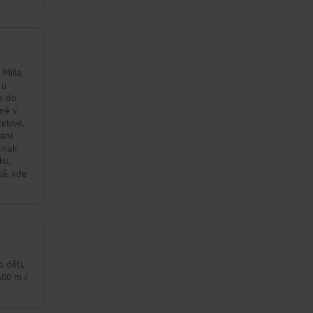
 Míša,
 u
p do
lně v
telové,
 ani
inak
ku,
tě, kde
o děti,
500 m /