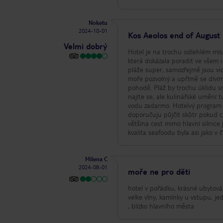
Noketu
2024-10-01
Kos Aeolos end of August
Velmi dobrý
Hotel je na trochu odlehlém mís
která dokázala poradit ve všem 
pláže super, samozřejmě jsou vid
moře pozvolný a upřímě se dívím
pohodě. Pláž by trochu úklidu sne
najíte se, ale kulinářské umění 
vodu zadarmo. Hotelvý program r
doporučuju půjčit skůtr pokud c
většina cest mimo hlavní silnice
kvalita seafoodu byla asi jako v 
Milena C
2024-08-01
moře ne pro děti
hotel v pořádku, krásné ubytování
velke vlny, kamínky u vstupu, je
, blízko hlavního města