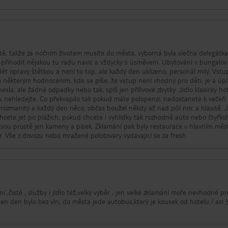
tě, takže za nočním životem musíte do města, výborná byla slečna delegátka
i přihodit nějakou tu radu navíc a vždycky s úsměvem. Ubytování v bungalov
ět opravy štětkou a není to top, ale každý den uklizeno, personál milý. Vstu
 některým hodnocením, kde se píše, že vstup není vhodný pro děti, je a úp
sla, ale žádné odpadky nebo tak, spíš jen přílivové zbytky. Jídlo klasicky ho
tu nehledejte. Co překvapilo tak pokud máte polopenzi, nedostanete k večeři
ozmanitý a každý den něco, občas boužel někdy až nad půl noc a hlasitě. J
hcete jet po plážích, pokud chcete i vyhlídky tak rozhodně auto nebo čtyřkol
 jsou prostě jen kameny a písek. Zklamání pak byly restaurace v hlavním měs
čr. Vše z dovozu nebo mražené polotovary vydavající se za fresh.
 ,čisté , služby i jídlo též,velký výběr , jen velké zklamání moře nevhodné pr
den den bylo bez vln, do města jede autobus,který je kousek od hotelu / asi 