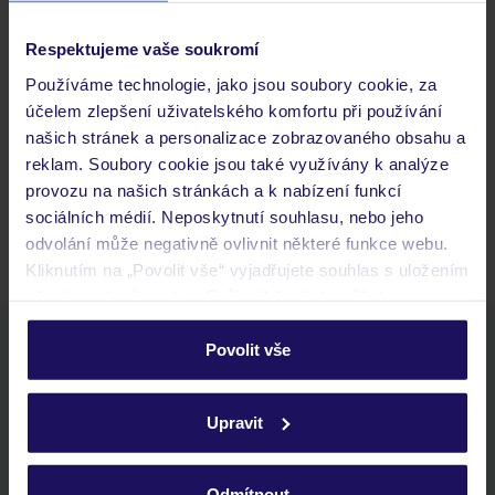
Respektujeme vaše soukromí
Často kladené otázky
Používáme technologie, jako jsou soubory cookie, za
Jaké doklady jsou potřebné při cestování?
účelem zlepšení uživatelského komfortu při používání
Budeme ubytováni ihned po příjezdu do hotelu?
našich stránek a personalizace zobrazovaného obsahu a
Kam jít po přistání a vyzvednutí zavazadel?
reklam. Soubory cookie jsou také využívány k analýze
provozu na našich stránkách a k nabízení funkcí
Zobrazit další
sociálních médií. Neposkytnutí souhlasu, nebo jeho
odvolání může negativně ovlivnit některé funkce webu.
Kliknutím na „Povolit vše“ vyjadřujete souhlas s uložením
všech souborů cookie. Svůj výběr však můžete
personalizovat v sekci „Personalizace“.
Stáhněte si bezplatnou aplikaci TUI
Povolit vše
rychlé vyhledávání a prohlížení nabídek
Podrobné informace o souborech cookie naleznete v
seznam oblíbených nabídek a možnost jejich sdílení
zásadách používání souborů cookie
a
zásadách
Upravit
historie vyhledávání a naposledy zobrazené nabídky
ochrany osobních údajů.
kontakt s TUI a všechny informace o tvé rezervaci v myTUI
Odmítnout