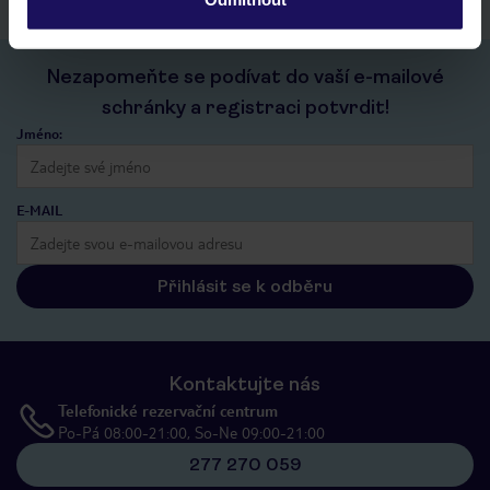
Nezapomeňte se podívat do vaší e-mailové
schránky a registraci potvrdit!
Jméno:
E-MAIL
Přihlásit se k odběru
Kontaktujte nás
Telefonické rezervační centrum
Po-Pá 08:00-21:00, So-Ne 09:00-21:00
277 270 059