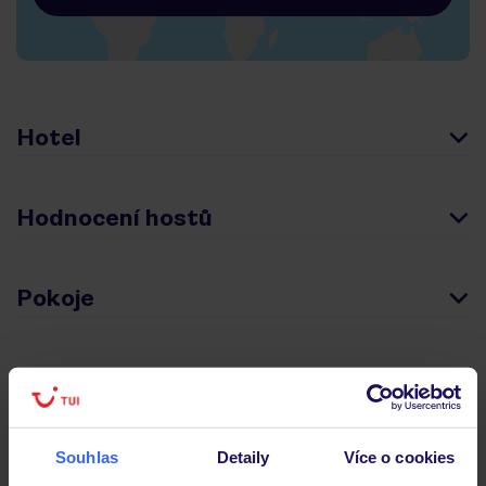
Hotel
Hodnocení hostů
Pokoje
Stravování
Důležité informace
Souhlas
Detaily
Více o cookies