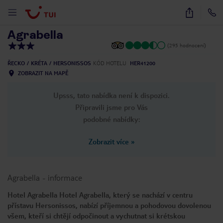
1
/
37
Agrabella
(295 hodnocení)
ŘECKO
KRÉTA
HERSONISSOS
KÓD HOTELU
HER41200
ZOBRAZIT NA MAPĚ
Upsss, tato nabídka není k dispozici.
Připravili jsme pro Vás
podobné nabídky:
Zobrazit více
»
Agrabella
-
informace
Hotel Agrabella Hotel Agrabella, který se nachází v centru
přístavu Hersonissos, nabízí příjemnou a pohodovou dovolenou
všem, kteří si chtějí odpočinout a vychutnat si krétskou