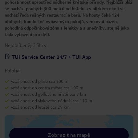
pohostinnost uprostřed nádherné krétské přírody. Nejbližší pláž
se nachází pouhých 300 metrů od hotelu a v blízkém okolí se
nachází řada rušných restaurací a barů. Na hosty čeká 124
útulných, komfortně vybavených pokojů, venkovní bazén,
pohodlná odpočinková zóna s lehátky a slunečníky, stejně jako
řada vybavení pro děti.
Nejoblíbenější filtry:
TUI Service Center 24/7 + TUI App
Poloha:
vzdálenost od pláže cca 300 m
vzdálenost do centra města cca 100 m
vzdálenost od golfového hřiště cca 7 km
vzdálenost od vlakového nádraží cca 110 m
vzdálenost od letiště cca 25 km
Zobrazit na mapě