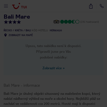
1
/
15
Bali Mare
(232 hodnocení)
ŘECKO
KRÉTA
BALI
KÓD HOTELU
HER83020
ZOBRAZIT NA MAPĚ
Upsss, tato nabídka není k dispozici.
Připravili jsme pro Vás
podobné nabídky:
Zobrazit více
»
Bali Mare
-
informace
Bali Mare je útulný objekt situovaný na malebném kopci, který
nabízí nádherný výhled na moře a okolní hory. Nejbližší pláž se
nachází ve vzdálenosti cca 200 metrů. Hosté mají k dispozici