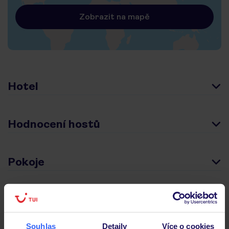
Zobrazit na mapě
Hotel
Hodnocení hostů
Pokoje
Stravování
Souhlas
Detaily
Více o cookies