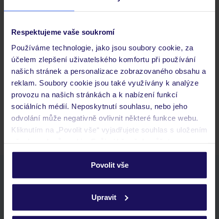
Důležité informace
Respektujeme vaše soukromí
Používáme technologie, jako jsou soubory cookie, za
Často kladené otázky
účelem zlepšení uživatelského komfortu při používání
Jaké doklady jsou potřebné při cestování?
našich stránek a personalizace zobrazovaného obsahu a
Budeme ubytováni ihned po příjezdu do hotelu?
reklam. Soubory cookie jsou také využívány k analýze
Kam jít po přistání a vyzvednutí zavazadel?
provozu na našich stránkách a k nabízení funkcí
sociálních médií. Neposkytnutí souhlasu, nebo jeho
Zobrazit další
odvolání může negativně ovlivnit některé funkce webu.
Kliknutím na „Povolit vše“ vyjadřujete souhlas s uložením
všech souborů cookie. Svůj výběr však můžete
personalizovat v sekci „Personalizace“.
Povolit vše
Stáhněte si bezplatnou aplikaci TUI
Podrobné informace o souborech cookie naleznete v
rychlé vyhledávání a prohlížení nabídek
zásadách používání souborů cookie
a
zásadách
seznam oblíbených nabídek a možnost jejich sdílení
Upravit
ochrany osobních údajů.
historie vyhledávání a naposledy zobrazené nabídky