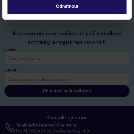
kontakt s TUI a všechny informace o tvé rezervaci v myTUI
Odmítnout
Nezapomeňte se podívat do vaší e-mailové
schránky a registraci potvrdit!
Jméno:
E-MAIL
Přihlásit se k odběru
Kontaktujte nás
Telefonické rezervační centrum
Po-Pá 08:00-21:00, So-Ne 09:00-21:00