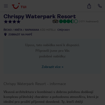
1
/
58
Chrispy Waterpark Resort
(1371 hodnocení)
ŘECKO
KRÉTA
RAPANIANA
KÓD HOTELU
CHQ13031
ZOBRAZIT NA MAPĚ
Upsss, tato nabídka není k dispozici.
Připravili jsme pro Vás
podobné nabídky:
Zobrazit více
»
Chrispy Waterpark Resort
-
informace
Vkusná architektura v kombinaci s dobrou polohou dodávají
komplexu přátelský charakter a pohodovou atmosféru, která je
ideální pro prožití příjemné dovolené. Ty, kteří chtějí