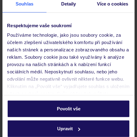
Souhlas
Detaily
Více o cookies
Důležité informace
Respektujeme vaše soukromí
Používáme technologie, jako jsou soubory cookie, za
účelem zlepšení uživatelského komfortu při používání
Často kladené otázky
našich stránek a personalizace zobrazovaného obsahu a
Jaké doklady jsou potřebné při cestování?
reklam. Soubory cookie jsou také využívány k analýze
Budeme ubytováni ihned po příjezdu do hotelu?
provozu na našich stránkách a k nabízení funkcí
Kam jít po přistání a vyzvednutí zavazadel?
sociálních médií. Neposkytnutí souhlasu, nebo jeho
odvolání může negativně ovlivnit některé funkce webu.
Zobrazit další
Kliknutím na „Povolit vše“ vyjadřujete souhlas s uložením
všech souborů cookie. Svůj výběr však můžete
personalizovat v sekci „Personalizace“.
Povolit vše
Podrobné informace o souborech cookie naleznete v
Stáhněte si bezplatnou aplikaci TUI
zásadách používání souborů cookie
a
zásadách
rychlé vyhledávání a prohlížení nabídek
Upravit
ochrany osobních údajů.
seznam oblíbených nabídek a možnost jejich sdílení