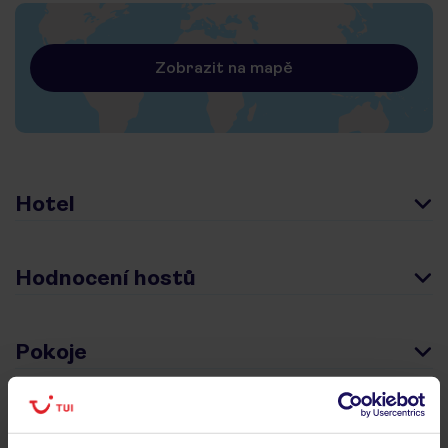
Zobrazit na mapě
Hotel
Hodnocení hostů
Pokoje
Stravování