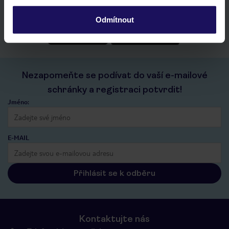
historie vyhledávání a naposledy zobrazené nabídky
kontakt s TUI a všechny informace o tvé rezervaci v myTUI
Odmítnout
Nezapomeňte se podívat do vaší e-mailové
schránky a registraci potvrdit!
Jméno:
E-MAIL
Přihlásit se k odběru
Kontaktujte nás