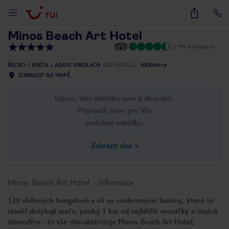
1
/
33
Minos Beach Art Hotel
(1795 hodnocení)
ŘECKO
KRÉTA
AGIOS NIKOLAOS
KÓD HOTELU
HER49016
ZOBRAZIT NA MAPĚ
Upsss, tato nabídka není k dispozici.
Připravili jsme pro Vás
podobné nabídky:
Zobrazit více
»
Minos Beach Art Hotel
-
informace
129 obílených bungalovů a vil se soukromými bazény, které se
téměř dotýkají moře, pouhý 1 km od nejbližší vesničky a útulná
atmosféra - to vše charakterizuje Minos Beach Art Hotel,