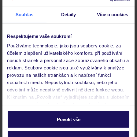
Stravování
Souhlas
Detaily
Více o cookies
Důležité informace
Respektujeme vaše soukromí
Používáme technologie, jako jsou soubory cookie, za
účelem zlepšení uživatelského komfortu při používání
našich stránek a personalizace zobrazovaného obsahu a
Často kladené otázky
reklam. Soubory cookie jsou také využívány k analýze
Jaké doklady jsou potřebné při cestování?
provozu na našich stránkách a k nabízení funkcí
Budeme ubytováni ihned po příjezdu do hotelu?
sociálních médií. Neposkytnutí souhlasu, nebo jeho
Kam jít po přistání a vyzvednutí zavazadel?
odvolání může negativně ovlivnit některé funkce webu.
Kliknutím na „Povolit vše“ vyjadřujete souhlas s uložením
Zobrazit další
všech souborů cookie. Svůj výběr však můžete
personalizovat v sekci „Personalizace“.
Povolit vše
Podrobné informace o souborech cookie naleznete v
zásadách používání souborů cookie
a
zásadách