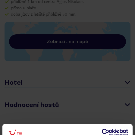
přibližně 1 km od centra Agios Nikolaos
přímo u pláže
doba jízdy z letiště přibližně 50 min.
Zobrazit na mapě
Hotel
Hodnocení hostů
Pokoje