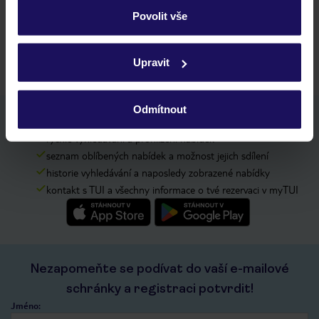
Kam jít po přistání a vyzvednutí zavazadel?
Povolit vše
Zobrazit další
Podrobné informace o souborech cookie naleznete v
zásadách používání souborů cookie
a
zásadách
Upravit
ochrany osobních údajů.
Odmítnout
Stáhněte si bezplatnou aplikaci TUI
rychlé vyhledávání a prohlížení nabídek
seznam oblíbených nabídek a možnost jejich sdílení
historie vyhledávání a naposledy zobrazené nabídky
kontakt s TUI a všechny informace o tvé rezervaci v myTUI
Nezapomeňte se podívat do vaší e-mailové
schránky a registraci potvrdit!
Jméno: