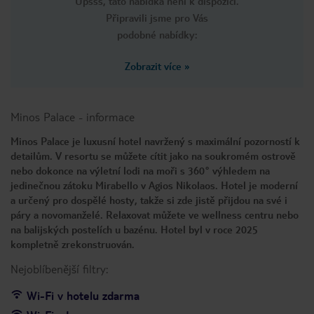
Upsss, tato nabídka není k dispozici.
Připravili jsme pro Vás
podobné nabídky:
Zobrazit více
»
Minos Palace
-
informace
Minos Palace je luxusní hotel navržený s maximální pozorností k
detailům. V resortu se můžete cítit jako na soukromém ostrově
nebo dokonce na výletní lodi na moři s 360° výhledem na
jedinečnou zátoku Mirabello v Agios Nikolaos. Hotel je moderní
a určený pro dospělé hosty, takže si zde jistě přijdou na své i
páry a novomanželé. Relaxovat můžete ve wellness centru nebo
na balijských postelích u bazénu. Hotel byl v roce 2025
kompletně zrekonstruován.
Nejoblíbenější filtry:
Wi-Fi v hotelu zdarma