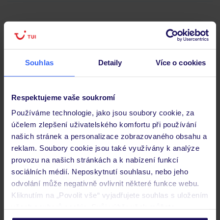
Hodnocení hostů
Souhlas
Detaily
Více o cookies
Pokoje
Respektujeme vaše soukromí
Stravování
Používáme technologie, jako jsou soubory cookie, za
účelem zlepšení uživatelského komfortu při používání
našich stránek a personalizace zobrazovaného obsahu a
Důležité informace
reklam. Soubory cookie jsou také využívány k analýze
provozu na našich stránkách a k nabízení funkcí
sociálních médií. Neposkytnutí souhlasu, nebo jeho
Často kladené otázky
odvolání může negativně ovlivnit některé funkce webu.
Kliknutím na „Povolit vše“ vyjadřujete souhlas s uložením
Jaké doklady jsou potřebné při cestování?
všech souborů cookie. Svůj výběr však můžete
Budeme ubytováni ihned po příjezdu do hotelu?
personalizovat v sekci „Personalizace“.