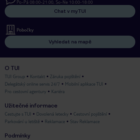
Po-Pá 08:00-21:00, So-Ne 10:00-18:00
Chat v myTUI
Pobočky
Vyhledat na mapě
O TUI
TUI Group
Kontakt
Záruka pojištění
Delegátský online servis 24/7
Mobilní aplikace TUI
Pro cestovní agentury
Kariéra
Užitečné informace
Cestujte s TUI
Dovolená letecky
Cestovní pojištění
Parkování u letiště
Reklamace
Stav Reklamace
Podmínky