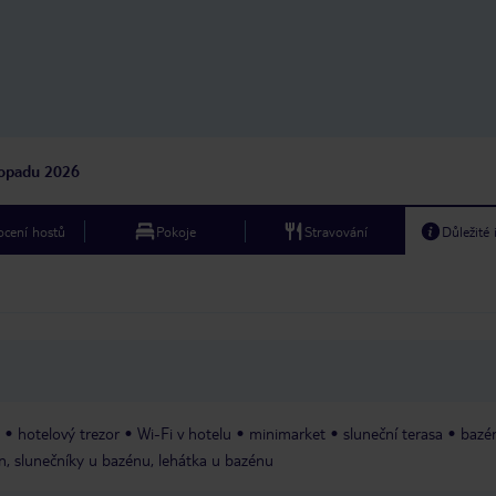
topadu 2026
cení hostů
Pokoje
Stravování
Důležité
hotelový trezor
Wi-Fi v hotelu
minimarket
sluneční terasa
bazé
n, slunečníky u bazénu, lehátka u bazénu