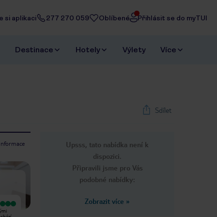
 si aplikaci
277 270 059
Oblíbené
Přihlásit se do myTUI
Destinace
Hotely
Výlety
Více
Sdílet
 informace
Upsss, tato nabídka není k
1
/
14
dispozici.
Next slide
Připravili jsme pro Vás
podobné nabídky:
Zobrazit více
»
Vyjímečný
Vyjímečný
ými
Zůstali jsme 5 dní, pokoj velmi čistý,
Šli jsme na 3 noci, abychom si
achází
personál velmi milý, hodně nám
odpočinuli z našeho nabitého