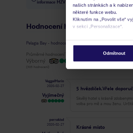
informace MZV
našich stránkách a k nabízen
některé funkce webu.
Kliknutím na „Povolit vše“ v
Hodnocení hostů
v sekci „Personalizace“.
Podrobné informace o soubo
Pelagia Bay
-
hodnocení
|
vlastníkem recenze je TripAdvi
osobních údajů.
Odmítnout
Průměrné hodnocení TripAdvisor:
Výborný
(305 hodnocení)
VaggelMarin
2020-02-27
5 hvězdiček.Vřele doporu
Vyjímečný
Skvělý hotel s krásně zdobenými 
volba pro mě a mou ženu. Určitě
perrakisd
2020-02-27
Krásné místo