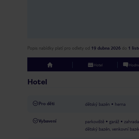
Popis nabídky platí pro odlety
od
19 dubna 2026
do
1 lis
Hotel
Hodno
top
Hotel
Pro děti
dětský bazén
herna
Vybavení
parkoviště
garáž
zahrada
dětský bazén, venkovní bazé