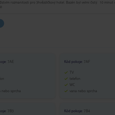
stvím rozmanitosti pro 3hvězdičkový hotel. Bazén byl velmi čistý. 10 minut
i!
koje
:
7AE
Kód pokoje
:
7AF
TV
fon
telefon
WC
a nebo sprcha
vana nebo sprcha
koje
:
7B3
Kód pokoje
:
7B4