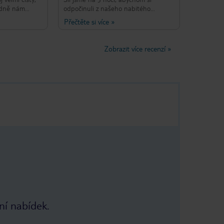
hodně nám
odpočinuli z našeho nabitého
h doporučení
programu a bylo to skvělé! Hotel byl
Přečtěte si více
»
ství, sobota a
vynikající! čisté pokoje, pěkné
 v baru u
prostředí s úžasným výhledem a
e čas na
skvělý vkus krétských jídel! Hotel má
Zobrazit více recenzí
»
o něco jiného.
bazén, ale také je velmi blízko pláže
ž ohromená.
pro ty, kteří se chtějí koupat v moři!
Personál byl více než vřelý a
děkujeme jim za to!
ní nabídek.