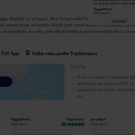
byl celý personál tak přátelský a
se opravdu blízko k moři, byla
ochotný. Jídlo bylo chutné s dobrým
výjimečná volba pro mě a mo
Hans S
VaggelMarin
množstvím rozmanitosti pro
Určitě se vrátíme, až příště
2020-01-02
2020-02-27
3hvězdičkový hotel. Bazén byl velmi
navštívíme Krétu.
lagia. Nachází se na kopci, díky čemuž nabízí hostům nádherný výhled 
čistý. 10 minut chůze od pláže.
Určitě bychom se vrátili!
pár minut chůze od hotelu. Hosté jistě ocení zdejší klid a ochotný per
 brouzdaliště pro děti, pohodlná lehátka a gastronomická zóna s tera
+ TUI App
Volba roku podle TripAdvisoru
Poloha:
Hotel se nachází v městečku Agi
vzdálenost od pláže cca 800 m
vzdálenost od letiště v Heraklio
km
Vyjímečný
VaggelMarin
perrakisd
2020-02-27
2020-02-27
Skvělý hotel s krásně zdobenými
Zůstali jsme 5 dní, poko