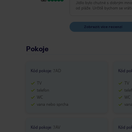
Jídlo bylo chutné s dobrým množ
od pláže. Určitě bychom se vrátil
Zobrazit více recenzí
Pokoje
Kód pokoje
:
7AD
Kód po
TV
TV
telefon
tele
WC
WC
vana nebo sprcha
van
Kód pokoje
:
7AV
Kód po