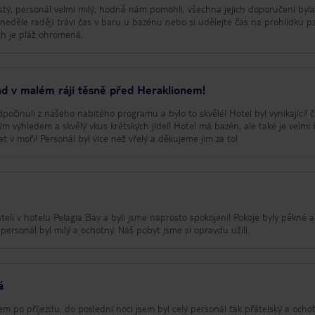
čistý, personál velmi milý, hodně nám pomohli, všechna jejich doporučení byl
 neděle raději tráví čas v baru u bazénu nebo si udělejte čas na prohlídku 
ch je pláž ohromená.
nd v malém ráji těsně před Heraklionem!
dpočinuli z našeho nabitého programu a bylo to skvělé! Hotel byl vynikající! č
m výhledem a skvělý vkus krétských jídel! Hotel má bazén, ale také je velmi 
pat v moři! Personál byl více než vřelý a děkujeme jim za to!
teli v hotelu Pelagia Bay a byli jsme naprosto spokojeni! Pokoje byly pěkné a 
 personál byl milý a ochotný. Náš pobyt jsme si opravdu užili.
á
m po příjezdu, do poslední noci jsem byl celý personál tak přátelský a ochot