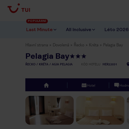
POPULÁRNÍ
Last Minute
All Inclusive
Léto 2026
Hlavní strana
Dovolená
Řecko
Kréta
Pelagia Bay
Pelagia Bay
ŘECKO
KRÉTA
AGIA PELAGIA
KÓD HOTELU
HER22031
Hotel
Hodno
top
Previous slide