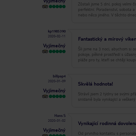
Vyjímečný
Zůstali jsme 5 dní, pokoj velmi 
perfektní. Poradenství, sobota a
nebo něco jiného. V těchto dne
kp1985390
2020-02-11
Fantastický a mírový víke
Vyjímečný
Šli jsme na 3 noci, abychom si o
pokoje, pěkné prostředí s úžasný
pláže pro ty, kteří se chtějí kou
billpap4
2020-01-09
Skvělá hodnota!
Vyjímečný
Strávil jsem 2 týdny se svými přá
snídaně byla vynikající a veškerý
Hans S
2020-01-02
Vynikající rodinná dovolen
Vyjímečný
Od prvního kontaktu s personále