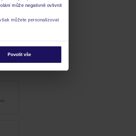
olání může negativně ovlivnit
 však můžete personalizovat
a
zásadách ochrany
Povolit vše
ba
/ kvalitaść
ta
čná