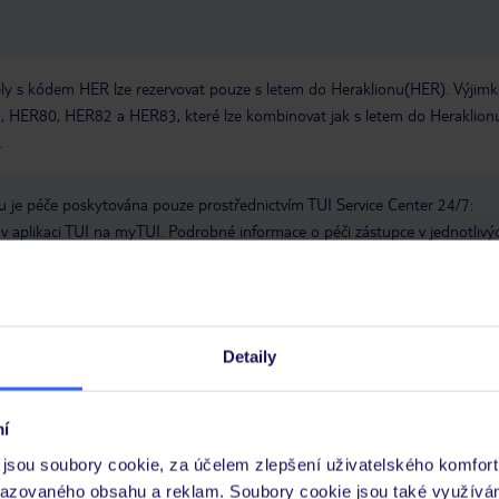
ly s kódem HER lze rezervovat pouze s letem do Heraklionu(HER). Výjimk
8, HER80, HER82 a HER83, které lze kombinovat jak s letem do Heraklion
.
 je péče poskytována pouze prostřednictvím TUI Service Center 24/7:
 v aplikaci TUI na myTUI. Podrobné informace o péči zástupce v jednotlivý
vých požadavcích naleznete na www.tui.cz v záložce
Delegátský online ser
zhodnutí řecké vlády turistická daň nahrazena klimatickou taxou. Platba
Výše klimatické taxy závisí na místní kategorii hotelu/ubytování. Ubytovací
Detaily
ly - cca 2 € za pokoj/noc3hvězdičkové hotely - cca 5 € za pokoj/noc4hvěz
noc5hvězdičkové hotely - cca 15 € za pokoj/nocU apartmánů - cca 2 € za
a pokoj/noc.
í
jsou soubory cookie, za účelem zlepšení uživatelského komfort
 a informace MZV týkající se země, do které cestujete.
.
razovaného obsahu a reklam. Soubory cookie jsou také využívá