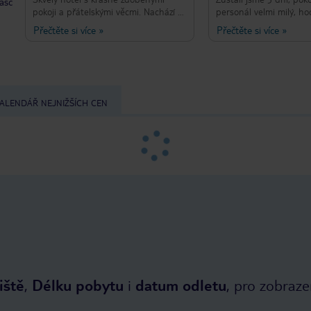
taść
pokoji a přátelskými věcmi. Nachází se
personál velmi milý, 
opravdu blízko k moři, byla to
pomohli, všechna jejic
Přečtěte si více
»
Přečtěte si více
»
výjimečná volba pro mě a mou ženu.
byla perfektní. Poraden
Určitě se vrátíme, až příště
neděle raději tráví čas
navštívíme Krétu.
bazénu nebo si udělejt
prohlídku památek neb
V těchto dnech je plá
ALENDÁŘ NEJNIŽŠÍCH CEN
iště
,
Délku pobytu
i
datum odletu
, pro zobraze