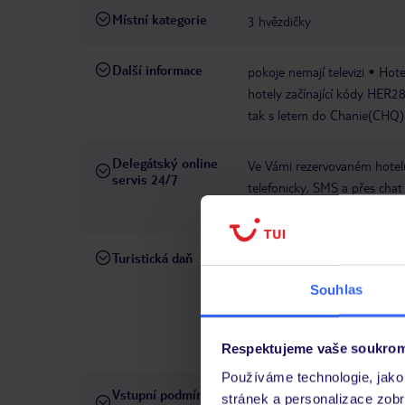
Místní kategorie
3 hvězdičky
Další informace
pokoje nemají televizi
Hote
hotely začínající kódy HER2
tak s letem do Chanie(CHQ)
Delegátský online
Ve Vámi rezervovaném hotelu
servis 24/7
telefonicky, SMS a přes chat
pobytových místech a jazyko
Turistická daň
Od 01.01.2025 bude podle ro
být provedena při ubytování.
Souhlas
zařízení:1-2hvězdičkové hote
hotely - cca 10 € za pokoj/
pokoj/noc, u vil - cca 10 € z
Respektujeme vaše soukrom
Používáme technologie, jako 
Vstupní podmínky a
Přečtěte si vstupní podmínky
stránek a personalizace zob