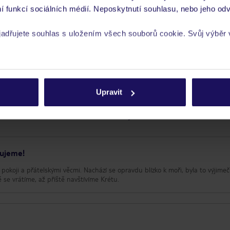
í funkcí sociálních médií. Neposkytnutí souhlasu, nebo jeho odv
yjadřujete souhlas s uložením všech souborů cookie. Svůj výběr
rech cookie naleznete v
zásadách používání souborů cookie
sor
Upravit
Umístění
Služ
Kvalita spánku
Cena 
Pokoje
Čisto
čujeme!
pokoji a přátelskými věcmi. Nachází se opravdu blízko k moři, byla to výjime
 se vrátíme, až příště navštívíme Krétu.