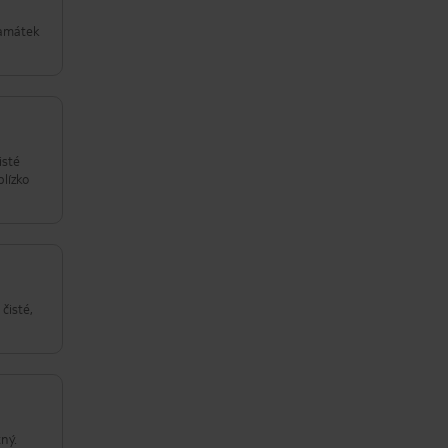
a
památek
isté
blízko
čisté,
ný.