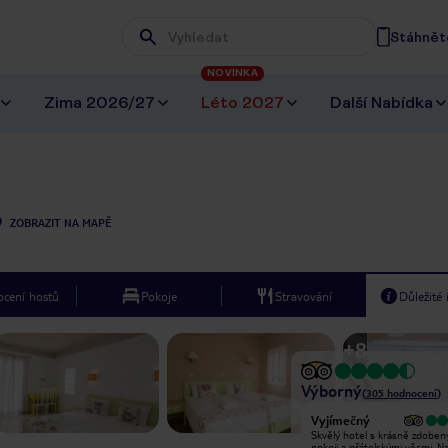
Stáhněte
Wpisz frazę, której szukasz
NOVINKA
Zima 2026/27
Léto 2027
Další Nabídka
ZOBRAZIT NA MAPĚ
cení hostů
Pokoje
Stravování
Důležité
+
8
Výborný
(
305
hodnocení
)
Vyjímečný
Vyjímečný
Od prvního kontaktu s personálem
Skvělý hotel s krásně zdoben
po příjezdu, do poslední noci jsem
pokoji a přátelskými věcmi. N