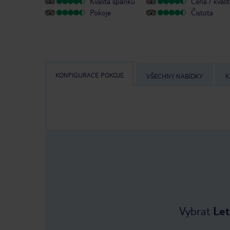
Kvalita spánku
Cena / kvali
Pokoje
Čistota
KONFIGURACE POKOJE
VŠECHNY NABÍDKY
K
Vybrat
Let