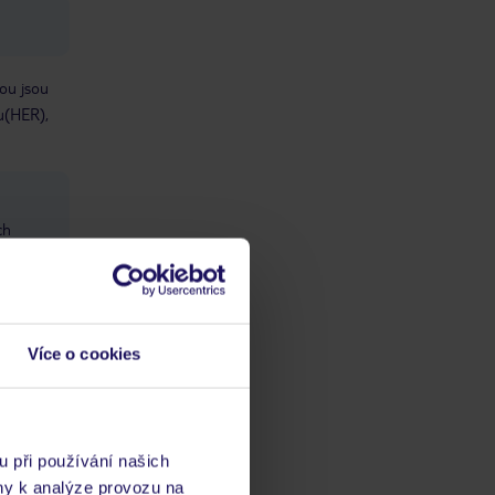
ou jsou
u(HER),
ch
vis 24/7
 musí
Více o cookies
dičkové
u při používání našich
ny k analýze provozu na