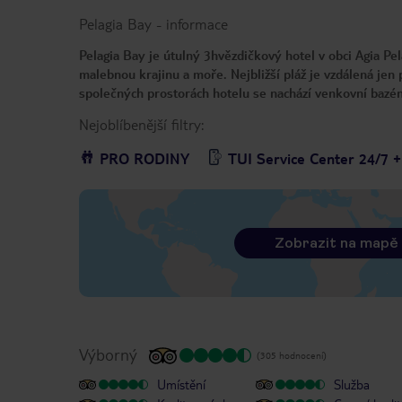
Pelagia Bay
-
informace
Pelagia Bay je útulný 3hvězdičkový hotel v obci Agia Pe
malebnou krajinu a moře. Nejbližší pláž je vzdálená jen 
společných prostorách hotelu se nachází venkovní bazén,
Nejoblíbenější filtry:
PRO RODINY
TUI Service Center 24/7 
Zobrazit na mapě
Výborný
(305 hodnocení)
Umístění
Služba