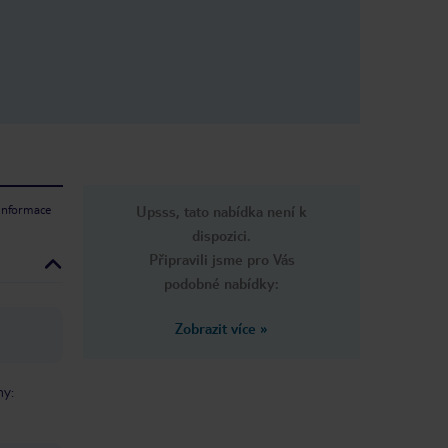
 informace
Upsss, tato nabídka není k
dispozici.
Připravili jsme pro Vás
podobné nabídky:
Zobrazit více
»
ny: