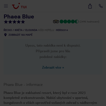
1
/
22
Phaea Blue
(2496 hodnocení)
ŘECKO
KRÉTA
ELOUNDA
KÓD HOTELU
HER50314
ZOBRAZIT NA MAPĚ
Upsss, tato nabídka není k dispozici.
Připravili jsme pro Vás
podobné nabídky:
Zobrazit více
»
Phaea Blue
-
informace
Phaea Blue je exkluzivní resort, který byl v roce 2023
kompletně zrekonstruován. Nabízí ubytování v apartmá,
bungalovech a vilách uprostřed voňavých zahrad s nádherným