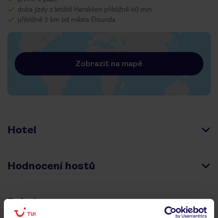
doba jízdy z letiště Heraklion přibližně 60 min.
přibližně 3 km od města Elounda
Zobrazit na mapě
Hotel
Hodnocení hostů
Pokoje