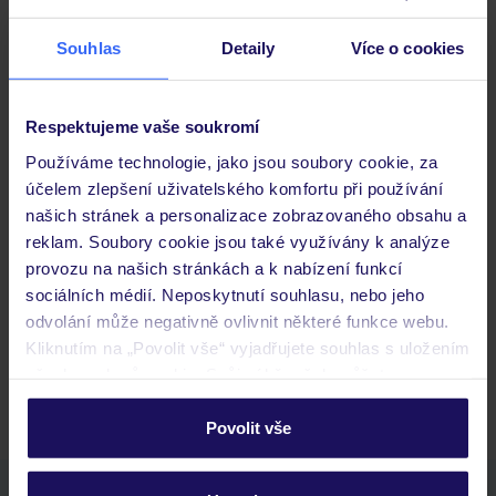
Stravování
Souhlas
Detaily
Více o cookies
Důležité informace
Respektujeme vaše soukromí
Používáme technologie, jako jsou soubory cookie, za
účelem zlepšení uživatelského komfortu při používání
našich stránek a personalizace zobrazovaného obsahu a
Často kladené otázky
reklam. Soubory cookie jsou také využívány k analýze
Jaké doklady jsou potřebné při cestování?
provozu na našich stránkách a k nabízení funkcí
Budeme ubytováni ihned po příjezdu do hotelu?
sociálních médií. Neposkytnutí souhlasu, nebo jeho
Kam jít po přistání a vyzvednutí zavazadel?
odvolání může negativně ovlivnit některé funkce webu.
Kliknutím na „Povolit vše“ vyjadřujete souhlas s uložením
Zobrazit další
všech souborů cookie. Svůj výběr však můžete
personalizovat v sekci „Personalizace“.
Povolit vše
Podrobné informace o souborech cookie naleznete v
zásadách používání souborů cookie
a
zásadách