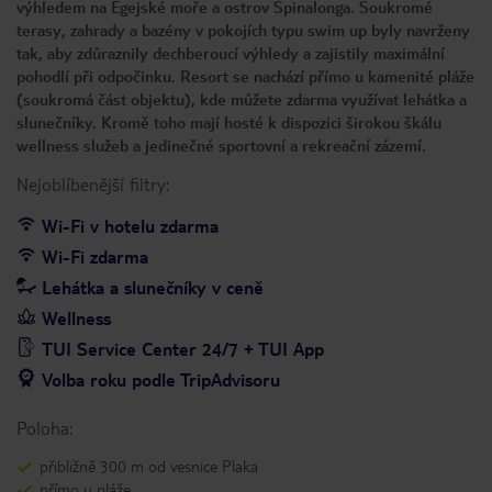
výhledem na Egejské moře a ostrov Spinalonga. Soukromé
terasy, zahrady a bazény v pokojích typu swim up byly navrženy
tak, aby zdůraznily dechberoucí výhledy a zajistily maximální
pohodlí při odpočinku. Resort se nachází přímo u kamenité pláže
(soukromá část objektu), kde můžete zdarma využívat lehátka a
slunečníky. Kromě toho mají hosté k dispozici širokou škálu
wellness služeb a jedinečné sportovní a rekreační zázemí.
Nejoblíbenější filtry:
Wi-Fi v hotelu zdarma
Wi-Fi zdarma
Lehátka a slunečníky v ceně
Wellness
TUI Service Center 24/7 + TUI App
Volba roku podle TripAdvisoru
Poloha:
přibližně 300 m od vesnice Plaka
přímo u pláže