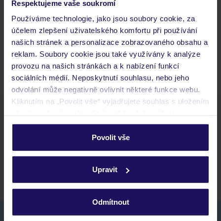
Respektujeme vaše soukromí
Jaké doklady jsou potřebné při cestování?
Používáme technologie, jako jsou soubory cookie, za
Budeme ubytováni ihned po příjezdu do hotelu?
účelem zlepšení uživatelského komfortu při používání
Kam jít po přistání a vyzvednutí zavazadel?
našich stránek a personalizace zobrazovaného obsahu a
Zobrazit další
reklam. Soubory cookie jsou také využívány k analýze
provozu na našich stránkách a k nabízení funkcí
sociálních médií. Neposkytnutí souhlasu, nebo jeho
odvolání může negativně ovlivnit některé funkce webu.
Kliknutím na „Povolit vše“ vyjadřujete souhlas s uložením
všech souborů cookie. Svůj výběr však můžete
Stáhněte si bezplatnou aplikaci TUI
personalizovat v sekci „Personalizace“.
rychlé vyhledávání a prohlížení nabídek
Povolit vše
seznam oblíbených nabídek a možnost jejich sdílení
Podrobné informace o souborech cookie naleznete v
historie vyhledávání a naposledy zobrazené nabídky
zásadách používání souborů cookie
a
zásadách
kontakt s TUI a všechny informace o tvé rezervaci v myTUI
Upravit
ochrany osobních údajů.
Odmítnout
Nezapomeňte se podívat do vaší e-mailové