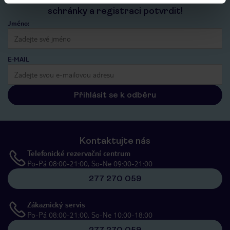
schránky a registraci potvrdit!
Jméno:
E-MAIL
Přihlásit se k odběru
Kontaktujte nás
Telefonické rezervační centrum
Po-Pá 08:00-21:00, So-Ne 09:00-21:00
277 270 059
Zákaznický servis
Po-Pá 08:00-21:00, So-Ne 10:00-18:00
277 270 059