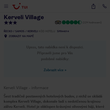
1
/
15
Kerveli Village
(229 hodnocení)
ŘECKO
SAMOS
KERVELI
KÓD HOTELU
SMI44014
ZOBRAZIT NA MAPĚ
Upsss, tato nabídka není k dispozici.
Připravili jsme pro Vás
podobné nabídky:
Zobrazit více
»
Kerveli Village
-
informace
Šest tradičně postavených hotelových budov, z nichž se skládá
komplex Kerveli Village, dokonale ladí s nedotčenou krajinou
zálivu Kerveli. Hotel je obklopen krásnými olivovými háji, které