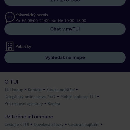
Zákaznický servis
Po-Pá 08:00-21:00, So-Ne 10:00-18:00
Chat v myTUI
Pobočky
Vyhledat na mapě
O TUI
TUI Group
Kontakt
Záruka pojištění
Delegátský online servis 24/7
Mobilní aplikace TUI
Pro cestovní agentury
Kariéra
Užitečné informace
Cestujte s TUI
Dovolená letecky
Cestovní pojištění