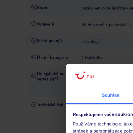
Bazén
bazén: venkovní, lehátka v c
Vybavení
Wi-Fi: v ceně
parkoviště: v
Počet pokojů
55 pokojů
Místní kategorie
3 hvězdičky
Delegátský online
Ve Vámi rezervovaném hotelu
servis 24/7
telefonicky, SMS a přes chat
pobytových místech a jazyko
Souhlas
Turistická daň
Od 01.01.2025 bude podle ro
být provedena při ubytování.
Respektujeme vaše soukrom
zařízení:1-2hvězdičkové hote
Používáme technologie, jako 
hotely - cca 10 € za pokoj/
stránek a personalizace zob