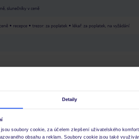
eně, slunečníky v ceně
 ceně
recepce
trezor: za poplatek
lékař: za poplatek, na vyžádání
 je péče poskytována pouze prostřednictvím TUI Service Center 24/7:
 v aplikaci TUI na myTUI. Podrobné informace o péči zástupce v jednotlivý
vých požadavcích naleznete na www.tui.cz v záložce
Delegátský online ser
Detaily
zhodnutí řecké vlády turistická daň nahrazena klimatickou taxou. Platba
Výše klimatické taxy závisí na místní kategorii hotelu/ubytování. Ubytovací
í
ly - cca 2 € za pokoj/noc3hvězdičkové hotely - cca 5 € za pokoj/noc4hvěz
jsou soubory cookie, za účelem zlepšení uživatelského komfort
noc5hvězdičkové hotely - cca 15 € za pokoj/nocU apartmánů - cca 2 € za
razovaného obsahu a reklam. Soubory cookie jsou také využívá