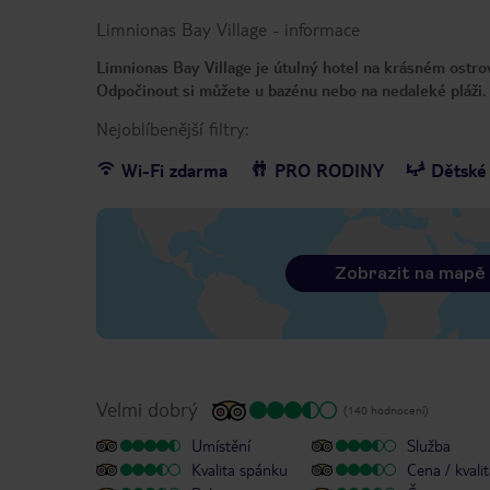
Limnionas Bay Village
-
informace
Limnionas Bay Village je útulný hotel na krásném ostro
Odpočinout si můžete u bazénu nebo na nedaleké pláži. 
Nejoblíbenější filtry:
Wi-Fi zdarma
PRO RODINY
Dětské 
Zobrazit na mapě
Velmi dobrý
(140 hodnocení)
Umístění
Služba
Kvalita spánku
Cena / kvali