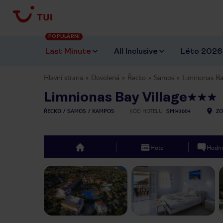
POPULÁRNÍ
Last Minute
All Inclusive
Léto 2026
Hlavní strana
Dovolená
Řecko
Samos
Limnionas Ba
Limnionas Bay Village
ŘECKO
SAMOS
KAMPOS
KÓD HOTELU
SMI43004
ZO
Hotel
Hodno
top
Previous slide