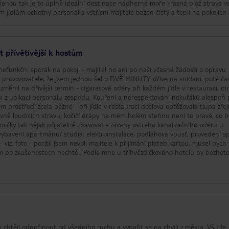
olenou tak je to úplně ideální destinace nádherné moře krásná pláž strava ve
m jídlům ochotný personál a vstřícní majitelé bazén čistý a teplí na pokojích 
 přívětivější k hostům
 nefunkční sporák na pokoji - majitel ho ani po naší včasné žádosti o opravu
/ provozovatele, že jsem jednou šel o DVĚ MINUTY dříve na snídani, poté ča
ěnil na dřívější termín - cigaretové odéry při každém jídle v restauraci, otr
si z ubikací personálu zespodu. Kouření a nerespektování nekuřáků alespoň př
m prostředí zcela běžné - při jídle v restauraci doslova obtěžovala tlupa zře
ivně loudících stravu, kočičí drápy na mém holém stehnu není to pravé, co 
lmičky tak nějak přijatelně zbavovat - závany ostrého kanalizačního odéru u
ybavení apartmánu/ studia: elektroinstalace, podlahová vpusť, provedení s
- viz. foto - pocítil jsem nevoli majitele k přijímání plateb kartou, musel bych
jsem po zkušenostech nechtěl. Podle mne u tříhvězdičkového hotelu by bezhot
áště v daných odlehlých končinách bez bankomatu je to nutnost. Tak jsem r
 zaplatil bez problému kartou. - špatné připojení WIFI, muselo se hledat 
 si chtějí odpočinout od všedního ruchu a vypařit se na chvíli z města. Všude