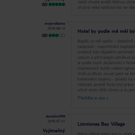
Jestli chcete prožít klidnou dov
chutná velký salátový bar ke vše
mojereklama
2018-08-12
Hotel by podle mě měl být
Napíši, co mě vadilo: - částečně
neopravil - napomínání majitele
snídaně bez nějakého oznámení zm
vzduch a přicházející odněkud a
je podle mých zkušeností v řecké
majitelových koček celkem agres
chtěl prožívat, musel jsem se še
hotelového bazénu - závady na v
nábytek, prostě řecký styl práce 
učinit dosti větší útratu a to 
platby měly být standardem, zvl
Přečtěte si více
»
nakoupil v nedalekém obchůdku a
místo, kde tak nějak šla
danielvolf98
2018-07-31
Limnionas Bay Village
Vyjímečný
Velice pěkné místo pro ty, kteří