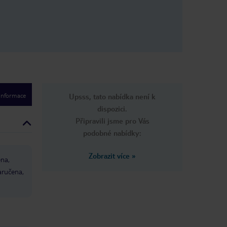
i majitele k
u, musel bych
tratu a to
echtěl. Podle
 hotelu by
ěly být
 daných
ez bankomatu
raději
obchůdku a
 informace
Upsss, tato nabídka není k
artou. -
 muselo se
dispozici.
de tak nějak
Připravili jsme pro Vás
podobné nabídky:
Zobrazit více
»
ena,
aručena,