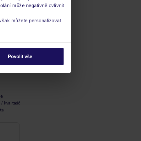
olání může negativně ovlivnit
 však můžete personalizovat
a
zásadách ochrany
Povolit vše
ba
/ kvalitaść
ta