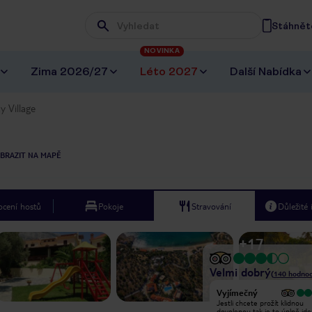
Stáhněte
Wpisz frazę, której szukasz
NOVINKA
Zima 2026/27
Léto 2027
Další Nabídka
y Village
BRAZIT NA MAPĚ
cení hostů
Pokoje
Stravování
Důležité
+
17
Velmi dobrý
(
140
hodnoc
Vyjímečný
Vyjímečný
We had a great stay in a quiet part
Jestli chcete prožít klidnou
of the island. The hotel owners are
dovolenou tak je to úplně ide