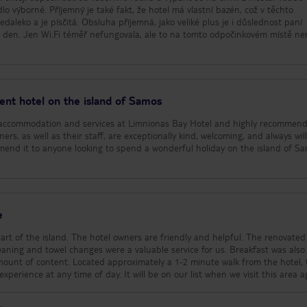
ídlo výborné. Příjemný je také fakt, že hotel má vlastní bazén, což v těchto
edaleko a je písčitá. Obsluha příjemná, jako veliké plus je i důslednost paní
 ob den. Jen Wi.Fi téměř nefungovala, ale to na tomto odpočinkovém místě n
lent hotel on the island of Samos
 accommodation and services at Limnionas Bay Hotel and highly recommend i
ers, as well as their staff, are exceptionally kind, welcoming, and always wil
mend it to anyone looking to spend a wonderful holiday on the island of S
e
part of the island. The hotel owners are friendly and helpful. The renovate
eaning and towel changes were a valuable service for us. Breakfast was also
amount of content. Located approximately a 1-2 minute walk from the hotel,
xperience at any time of day. It will be on our list when we visit this area a