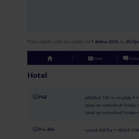
Popis nabídky platí pro odlety
od
1 dubna 2026
do
20 říj
Hotel
Hodno
top
Hotel
Pláž
přibližně 100 m od pláže
h
závisí na rozhodnutí hotelu 
závisí na rozhodnutí hotelu 
Pro děti
vysoká židlička
dětské hřiš