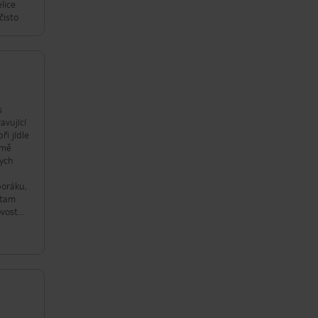
lice
čisto
s
avující
i jídle
jmě
bych
poráku,
 tam
ovostní
aději
vhodné