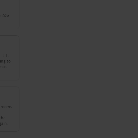
emůže
t. It
ling to
amos.
d rooms
 the
gain.