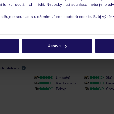
a pokoj/noc.
í funkcí sociálních médií. Neposkytnutí souhlasu, nebo jeho odv
 a informace MZV týkající se země, do které cestujete.
.
yjadřujete souhlas s uložením všech souborů cookie. Svůj výběr
y se zdravotním postižením
rech cookie naleznete v
zásadách používání souborů cookie
Upravit
e TripAdvisor
Umístění
Služ
Kvalita spánku
Cena 
Pokoje
Čisto