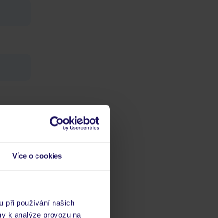
ch
vis 24/7
Více o cookies
 musí
dičkové
u při používání našich
ny k analýze provozu na