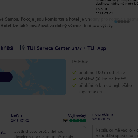
friendly and helpful. The renovated
destinace nádherné moře kr
rooms offer adequate comfort.
pláž strava velice chutná velk
Mustafacbc
Láďa B
Daily cleaning and towel changes
salátový bar ke všem jídlům 
2026-07-26
2019-07-02
were a valuable service for us.
personál a vstřícní majitelé b
vě Samos. Pokoje jsou komfortní a hotel je vhodný pro rodiny s dětmi
Breakfast was also delicious and had
čistý a teplí na pokojích čisto
a sufficient amount of content.
Hotel lze také považovat za dobrý výchozí bod pro výlety.
Located approximately a 1-2 minute
walk from the hotel, the bay offers a
pleasant swimming experience at
any time of day. It will be on our list
when we visit this area again.
hřiště
TUI Service Center 24/7 + TUI App
Poloha:
přibližně 100 m od pláže
přibližně 50 km od letiště
přibližně 6 km od nejbližšího
supermarketu
mojereklama
Vyjímečný
Láďa B
2018-08-12
2019-07-02
Napíši, co mě vadilo: -
Jestli chcete prožít klidnou
taść
nefunkční sporák na pok
dovolenou tak je to úplně ideální