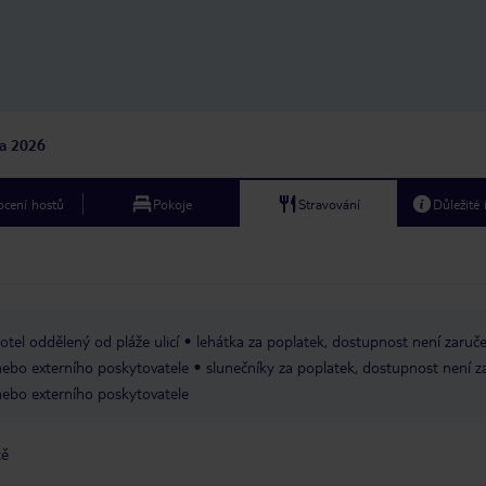
foto - pocítil jsem nevol
přijímání plateb karto
tam učinit dosti větší ú
jsem po zkušenostech n
mne u tříhvězdičkového
bezhotovostní platby m
standardem, zvláště v
na 2026
odlehlých končinách b
je to nutnost. Tak jsem 
nakoupil v nedalekém 
cení hostů
Pokoje
Stravování
Důležité
zaplatil bez problému k
špatné připojení WIFI,
hledat vhodné místo, k
šla
otel oddělený od pláže ulicí
lehátka za poplatek, dostupnost není zaruč
nebo externího poskytovatele
slunečníky za poplatek, dostupnost není z
nebo externího poskytovatele
tě