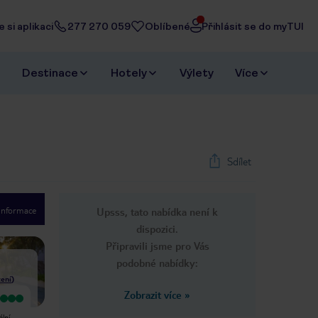
 si aplikaci
277 270 059
Oblíbené
Přihlásit se do myTUI
Destinace
Hotely
Výlety
Více
Sdílet
 informace
Upsss, tato nabídka není k
1
/
23
dispozici.
Next slide
Připravili jsme pro Vás
podobné nabídky:
ení
)
Zobrazit více
»
Vyjímečný
Napíši, co mě vadilo: - částečně
Velice pěkné místo pro ty, kteří si
nefunkční sporák na pokoji - majitel
ální
chtějí odpočinout od všedního