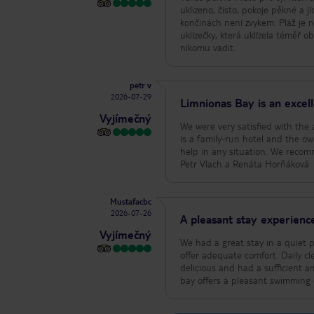
uklizeno, čisto, pokoje pěkné a j
končinách není zvykem. Pláž je n
uklízečky, která uklízela téměř
nikomu vadit.
petr v
2026-07-29
Limnionas Bay is an excel
Vyjímečný
We were very satisfied with the
is a family-run hotel and the own
help in any situation. We recom
Petr Vlach a Renáta Horňáková
Mustafacbc
2026-07-26
A pleasant stay experienc
Vyjímečný
We had a great stay in a quiet 
offer adequate comfort. Daily cl
delicious and had a sufficient 
bay offers a pleasant swimming e