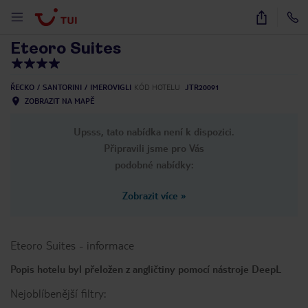
1
/
63
Eteoro Suites
ŘECKO
SANTORINI
IMEROVIGLI
KÓD HOTELU
JTR20091
ZOBRAZIT NA MAPĚ
Upsss, tato nabídka není k dispozici.
Připravili jsme pro Vás
podobné nabídky:
Zobrazit více
»
Eteoro Suites
-
informace
Popis hotelu byl přeložen z angličtiny pomocí nástroje DeepL
Nejoblíbenější filtry: