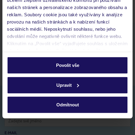
našich stránek a personalizace zobrazovaného obsahu a
reklam. Soubory cookie jsou také využívány k analýze
provozu na našich stránkách a k nabízení funkcí
sociálních médií. Neposkytnutí souhlasu, nebo jeho
Stáhněte si bezplatnou aplikaci TUI
odvolání může negativně ovlivnit některé funkce webu.
rychlé vyhledávání a prohlížení nabídek
Kliknutím na „Povolit vše“ vyjadřujete souhlas s uložením
seznam oblíbených nabídek a možnost jejich sdílení
všech souborů cookie. Svůj výběr však můžete
historie vyhledávání a naposledy zobrazené nabídky
personalizovat v sekci „Personalizace“.
kontakt s TUI a všechny informace o tvé rezervaci v myTUI
Povolit vše
Podrobné informace o souborech cookie naleznete v
zásadách používání souborů cookie
a
zásadách
Upravit
ochrany osobních údajů.
Nezapomeňte se podívat do vaší e-mailové
schránky a registraci potvrdit!
Odmítnout
Jméno:
E-MAIL