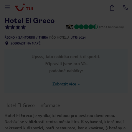
1
/
27
Hotel El Greco
(2564 hodnocení)
ŘECKO
SANTORINI
THIRA
KÓD HOTELU
JTR16024
ZOBRAZIT NA MAPĚ
Upsss, tato nabídka není k dispozici.
Připravili jsme pro Vás
podobné nabídky:
Zobrazit více
»
Hotel El Greco
-
informace
Hotel El Greco je vynikající volbou pro pestrou dovolenou.
Nachází se v blízkosti centra města Fira. K vybavení, které mají
rekreanti k dispozici, patří restaurace, bar a kavárna, 3 bazény a