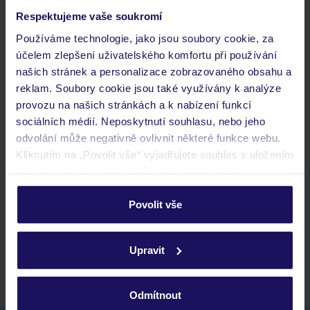
Často kladené otázky
Respektujeme vaše soukromí
Jaké doklady jsou potřebné při cestování?
Používáme technologie, jako jsou soubory cookie, za
Budeme ubytováni ihned po příjezdu do hotelu?
účelem zlepšení uživatelského komfortu při používání
Kam jít po přistání a vyzvednutí zavazadel?
našich stránek a personalizace zobrazovaného obsahu a
reklam. Soubory cookie jsou také využívány k analýze
Zobrazit další
provozu na našich stránkách a k nabízení funkcí
sociálních médií. Neposkytnutí souhlasu, nebo jeho
odvolání může negativně ovlivnit některé funkce webu.
Kliknutím na „Povolit vše“ vyjadřujete souhlas s uložením
všech souborů cookie. Svůj výběr však můžete
Stáhněte si bezplatnou aplikaci TUI
personalizovat v sekci „Personalizace“.
rychlé vyhledávání a prohlížení nabídek
Povolit vše
seznam oblíbených nabídek a možnost jejich sdílení
Podrobné informace o souborech cookie naleznete v
historie vyhledávání a naposledy zobrazené nabídky
zásadách používání souborů cookie
a
zásadách
Upravit
kontakt s TUI a všechny informace o tvé rezervaci v myTUI
ochrany osobních údajů.
Odmítnout