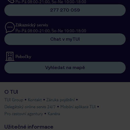
Po-Pá 08:00-21:00, So-Ne 10:00-18:00
277 270 059
Zákaznický servis
Po-Pá 08:00-21:00, So-Ne 10:00-18:00
Chat v myTUI
Pobočky
Vyhledat na mapě
O TUI
TUI Group
Kontakt
Záruka pojištění
Delegátský online servis 24/7
Mobilní aplikace TUI
Pro cestovní agentury
Kariéra
Užitečné informace