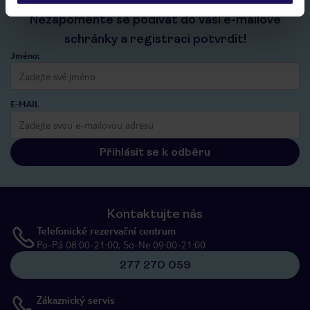
Nezapomeňte se podívat do vaší e-mailové
schránky a registraci potvrdit!
Jméno:
E-MAIL
Přihlásit se k odběru
Kontaktujte nás
Telefonické rezervační centrum
Po-Pá 08:00-21:00, So-Ne 09:00-21:00
277 270 059
Zákaznický servis