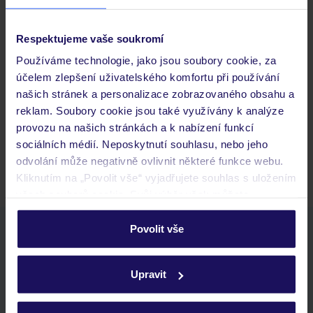
Respektujeme vaše soukromí
Často kladené otázky
Používáme technologie, jako jsou soubory cookie, za
účelem zlepšení uživatelského komfortu při používání
Jaké doklady jsou potřebné při cestování?
našich stránek a personalizace zobrazovaného obsahu a
Budeme ubytováni ihned po příjezdu do hotelu?
reklam. Soubory cookie jsou také využívány k analýze
Kam jít po přistání a vyzvednutí zavazadel?
provozu na našich stránkách a k nabízení funkcí
sociálních médií. Neposkytnutí souhlasu, nebo jeho
Zobrazit další
odvolání může negativně ovlivnit některé funkce webu.
Kliknutím na „Povolit vše“ vyjadřujete souhlas s uložením
všech souborů cookie. Svůj výběr však můžete
personalizovat v sekci „Personalizace“.
Povolit vše
Stáhněte si bezplatnou aplikaci TUI
Podrobné informace o souborech cookie naleznete v
rychlé vyhledávání a prohlížení nabídek
zásadách používání souborů cookie
a
zásadách
seznam oblíbených nabídek a možnost jejich sdílení
Upravit
ochrany osobních údajů.
historie vyhledávání a naposledy zobrazené nabídky
kontakt s TUI a všechny informace o tvé rezervaci v myTUI