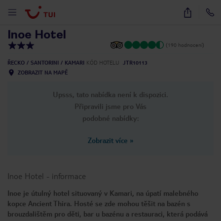
1
/
15
Inoe Hotel
(190 hodnocení)
ŘECKO
SANTORINI
KAMARI
KÓD HOTELU
JTR10113
ZOBRAZIT NA MAPĚ
Upsss, tato nabídka není k dispozici.
Připravili jsme pro Vás
podobné nabídky:
Zobrazit více
»
Inoe Hotel
-
informace
Inoe je útulný hotel situovaný v Kamari, na úpatí malebného
kopce Ancient Thira. Hosté se zde mohou těšit na bazén s
brouzdalištěm pro děti, bar u bazénu a restauraci, která podává