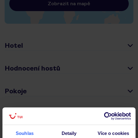
Zobrazit na mapě
Hotel
Hodnocení hostů
Pokoje
Stravování
Souhlas
Detaily
Více o cookies
Důležité informace