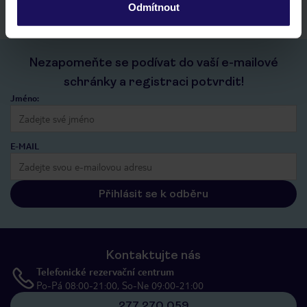
Odmítnout
Nezapomeňte se podívat do vaší e-mailové
schránky a registraci potvrdit!
Jméno:
E-MAIL
Přihlásit se k odběru
Kontaktujte nás
Telefonické rezervační centrum
Po-Pá 08:00-21:00, So-Ne 09:00-21:00
277 270 059