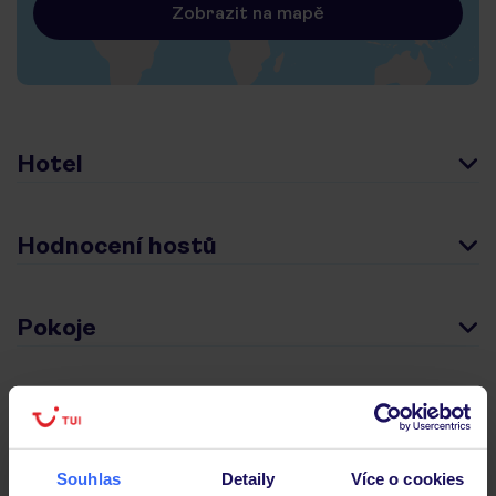
Zobrazit na mapě
Hotel
Hodnocení hostů
Pokoje
Stravování
Souhlas
Detaily
Více o cookies
Důležité informace