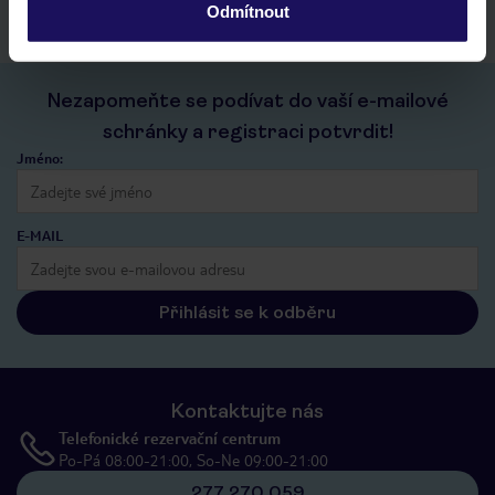
Odmítnout
Nezapomeňte se podívat do vaší e-mailové
schránky a registraci potvrdit!
Jméno:
E-MAIL
Přihlásit se k odběru
Kontaktujte nás
Telefonické rezervační centrum
Po-Pá 08:00-21:00, So-Ne 09:00-21:00
277 270 059