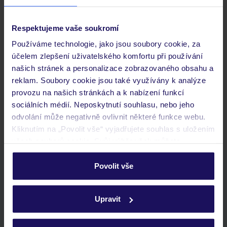
Respektujeme vaše soukromí
Často kladené otázky
Používáme technologie, jako jsou soubory cookie, za
účelem zlepšení uživatelského komfortu při používání
Jaké doklady jsou potřebné při cestování?
našich stránek a personalizace zobrazovaného obsahu a
Budeme ubytováni ihned po příjezdu do hotelu?
reklam. Soubory cookie jsou také využívány k analýze
Kam jít po přistání a vyzvednutí zavazadel?
provozu na našich stránkách a k nabízení funkcí
sociálních médií. Neposkytnutí souhlasu, nebo jeho
Zobrazit další
odvolání může negativně ovlivnit některé funkce webu.
Kliknutím na „Povolit vše“ vyjadřujete souhlas s uložením
všech souborů cookie. Svůj výběr však můžete
personalizovat v sekci „Personalizace“.
Povolit vše
Stáhněte si bezplatnou aplikaci TUI
Podrobné informace o souborech cookie naleznete v
rychlé vyhledávání a prohlížení nabídek
zásadách používání souborů cookie
a
zásadách
seznam oblíbených nabídek a možnost jejich sdílení
Upravit
ochrany osobních údajů.
historie vyhledávání a naposledy zobrazené nabídky
kontakt s TUI a všechny informace o tvé rezervaci v myTUI