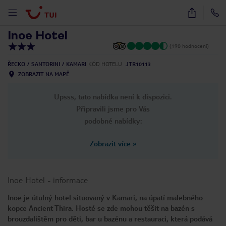
1
/
15
Inoe Hotel
(190 hodnocení)
ŘECKO
SANTORINI
KAMARI
KÓD HOTELU
JTR10113
ZOBRAZIT NA MAPĚ
Upsss, tato nabídka není k dispozici.
Připravili jsme pro Vás
podobné nabídky:
Zobrazit více
»
Inoe Hotel
-
informace
Inoe je útulný hotel situovaný v Kamari, na úpatí malebného
kopce Ancient Thira. Hosté se zde mohou těšit na bazén s
brouzdalištěm pro děti, bar u bazénu a restauraci, která podává