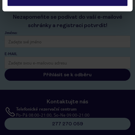
Nezapomeňte se podívat do vaší e-mailové
schránky a registraci potvrdit!
Jméno:
E-MAIL
Přihlásit se k odběru
Kontaktujte nás
Telefonické rezervační centrum
Po-Pá 08:00-21:00, So-Ne 09:00-21:00
277 270 059