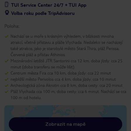
TUI Service Center 24/7 + TUI App
Volba roku podle TripAdvisoru
Poloha:
Nachází se u moře s krásným výhledem, v blízkosti mnoha
atrakcí, včetně přístavu a pláže Vlychada. Nedaleko se nacházejí
také atrakce, jako je starobylé město Stará Thira, pláž Perissa,
Červená pláž a přístav Athinios.
Mezinárodní letiště JTR Santorini cca 12 km, doba jízdy: cca 25
minut (doba transferu se může lišit).
Centrum města Fira cca 10 km, doba jízdy: cca 22 minut
nejbližší město Perivolos cca 4 km, doba jízdy: cca 10 minut
Archeologická zóna Akrotiri cca 8 km, doba cesty: cca 20 minut
Pláž Vlychada cca 100 m, doba cesty: cca 6 minut. Nachází se cca
100 m od hotelu.
Zobrazit na mapě