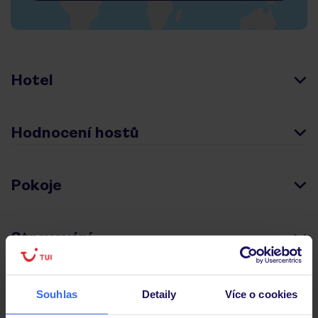
Hotel
Hodnocení hostů
Pokoje
Stravování
Důležité informace
Souhlas
Detaily
Více o cookies