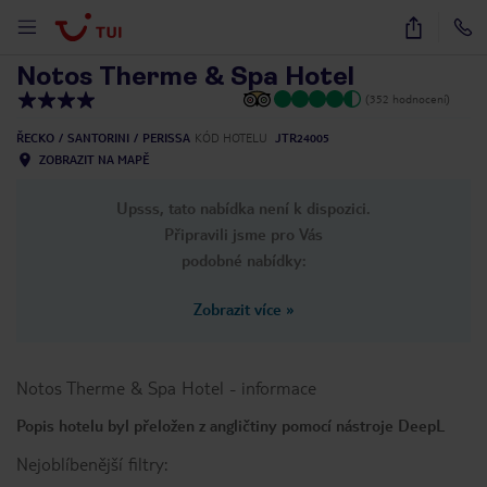
1
/
21
Notos Therme & Spa Hotel
(352 hodnocení)
ŘECKO
SANTORINI
PERISSA
KÓD HOTELU
JTR24005
ZOBRAZIT NA MAPĚ
Upsss, tato nabídka není k dispozici.
Připravili jsme pro Vás
podobné nabídky:
Zobrazit více
»
Notos Therme & Spa Hotel
-
informace
Popis hotelu byl přeložen z angličtiny pomocí nástroje DeepL
Nejoblíbenější filtry: