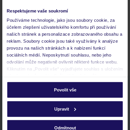
Respektujeme vaše soukromí
Často kladené otázky
Používáme technologie, jako jsou soubory cookie, za
Jaké doklady jsou potřebné při cestování?
účelem zlepšení uživatelského komfortu při používání
Budeme ubytováni ihned po příjezdu do hotelu?
našich stránek a personalizace zobrazovaného obsahu a
Kam jít po přistání a vyzvednutí zavazadel?
reklam. Soubory cookie jsou také využívány k analýze
provozu na našich stránkách a k nabízení funkcí
Zobrazit další
sociálních médií. Neposkytnutí souhlasu, nebo jeho
odvolání může negativně ovlivnit některé funkce webu.
Kliknutím na „Povolit vše“ vyjadřujete souhlas s uložením
všech souborů cookie. Svůj výběr však můžete
personalizovat v sekci „Personalizace“.
Stáhněte si bezplatnou aplikaci TUI
Povolit vše
rychlé vyhledávání a prohlížení nabídek
Podrobné informace o souborech cookie naleznete v
seznam oblíbených nabídek a možnost jejich sdílení
zásadách používání souborů cookie
a
zásadách
historie vyhledávání a naposledy zobrazené nabídky
Upravit
ochrany osobních údajů.
kontakt s TUI a všechny informace o tvé rezervaci v myTUI
Odmítnout