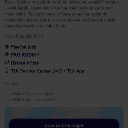
Tassia Studios se nachází na okraji města, ve vesnici Mouzaki v
Livadii Agrilii. Hosté velmi oceňují polohu a klid, který toto
místo nabízí. Ti, kteří hledají zábavu, se mohou vydat do
nedalekého města, které je v docházkové vzdálenosti, a zažít
atmosféru řeckého nočního života.
Nejoblíbenější filtry:
Písečná pláž
PRO RODINY
Dětské hřiště
TUI Service Center 24/7 + TUI App
Poloha:
přibližně 3,5 km od pláže
přibližně 4,5 km od letiště
Zobrazit na mapě