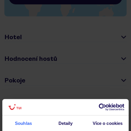
Hotel
Hodnocení hostů
Pokoje
Stravování
Důležité informace
Souhlas
Detaily
Více o cookies