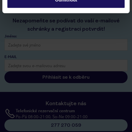
Nezapomeňte se podívat do vaší e-mailové
schránky a registraci potvrdit!
Jméno:
E-MAIL
Přihlásit se k odběru
Kontaktujte nás
Telefonické rezervační centrum
Po-Pá 08:00-21:00, So-Ne 09:00-21:00
277 270 059