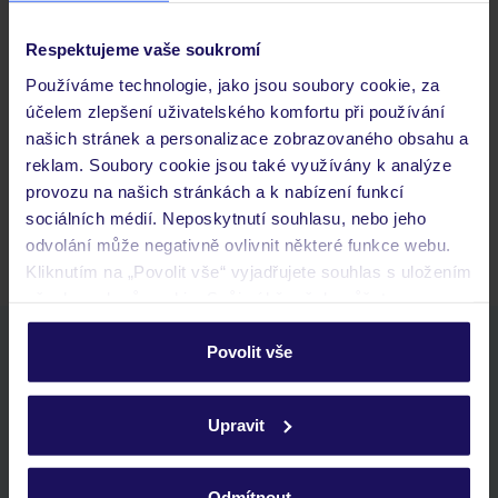
Respektujeme vaše soukromí
Často kladené otázky
Používáme technologie, jako jsou soubory cookie, za
Jaké doklady jsou potřebné při cestování?
účelem zlepšení uživatelského komfortu při používání
Budeme ubytováni ihned po příjezdu do hotelu?
našich stránek a personalizace zobrazovaného obsahu a
Kam jít po přistání a vyzvednutí zavazadel?
reklam. Soubory cookie jsou také využívány k analýze
provozu na našich stránkách a k nabízení funkcí
Zobrazit další
sociálních médií. Neposkytnutí souhlasu, nebo jeho
odvolání může negativně ovlivnit některé funkce webu.
Kliknutím na „Povolit vše“ vyjadřujete souhlas s uložením
všech souborů cookie. Svůj výběr však můžete
personalizovat v sekci „Personalizace“.
Stáhněte si bezplatnou aplikaci TUI
Povolit vše
rychlé vyhledávání a prohlížení nabídek
Podrobné informace o souborech cookie naleznete v
seznam oblíbených nabídek a možnost jejich sdílení
zásadách používání souborů cookie
a
zásadách
Upravit
historie vyhledávání a naposledy zobrazené nabídky
ochrany osobních údajů.
kontakt s TUI a všechny informace o tvé rezervaci v myTUI
Odmítnout