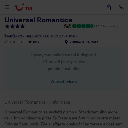
1
/
38
Universal Romantica
(792 hodnocení)
ŠPANĚLSKO
MALLORCA
COLONIA SANT JORDI
KÓD HOTELU
PMI51032
ZOBRAZIT NA MAPĚ
Upsss, tato nabídka není k dispozici.
Připravili jsme pro Vás
podobné nabídky:
Zobrazit více
»
Universal Romantica
-
informace
Universal Romantica se nachází přímo u Středozemního moře,
asi 1 km od písečné pláže Es Trenc a asi 600 m od centra města
Colonia Sant Jordi. Zde si užijete opalování na terase s bazénem,