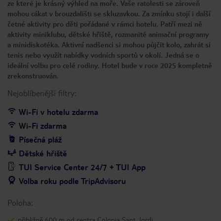
ze které je krásný výhled na moře. Vaše ratolesti se zároveň
mohou cákat v brouzdališti se skluzavkou. Za zmínku stojí i další
četné aktivity pro děti pořádané v rámci hotelu. Patří mezi ně
aktivity miniklubu, dětské hřiště, rozmanité animační programy
a minidiskotéka. Aktivní nadšenci si mohou půjčit kolo, zahrát si
tenis nebo využít nabídky vodních sportů v okolí. Jedná se o
ideální volbu pro celé rodiny. Hotel bude v roce 2025 kompletně
zrekonstruován.
Nejoblíbenější filtry:
Wi-Fi v hotelu zdarma
Wi-Fi zdarma
Písečná pláž
Dětské hřiště
TUI Service Center 24/7 + TUI App
Volba roku podle TripAdvisoru
Poloha:
přibližně 600 m od centra Colonia Sant Jordi