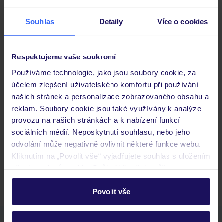
Stravování
Souhlas
Detaily
Více o cookies
Důležité informace
Respektujeme vaše soukromí
Používáme technologie, jako jsou soubory cookie, za
účelem zlepšení uživatelského komfortu při používání
našich stránek a personalizace zobrazovaného obsahu a
Často kladené otázky
reklam. Soubory cookie jsou také využívány k analýze
Jaké doklady jsou potřebné při cestování?
provozu na našich stránkách a k nabízení funkcí
Budeme ubytováni ihned po příjezdu do hotelu?
sociálních médií. Neposkytnutí souhlasu, nebo jeho
Kam jít po přistání a vyzvednutí zavazadel?
odvolání může negativně ovlivnit některé funkce webu.
Kliknutím na „Povolit vše“ vyjadřujete souhlas s uložením
Zobrazit další
všech souborů cookie. Svůj výběr však můžete
personalizovat v sekci „Personalizace“.
Povolit vše
Podrobné informace o souborech cookie naleznete v
zásadách používání souborů cookie
a
zásadách