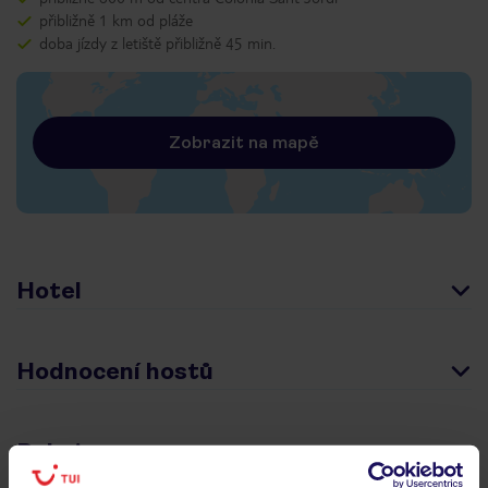
přibližně 1 km od pláže
doba jízdy z letiště přibližně 45 min.
Zobrazit na mapě
Hotel
Hodnocení hostů
Pokoje